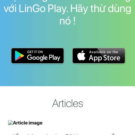
với LinGo Play. Hãy thừ dùng
nó !
Articles