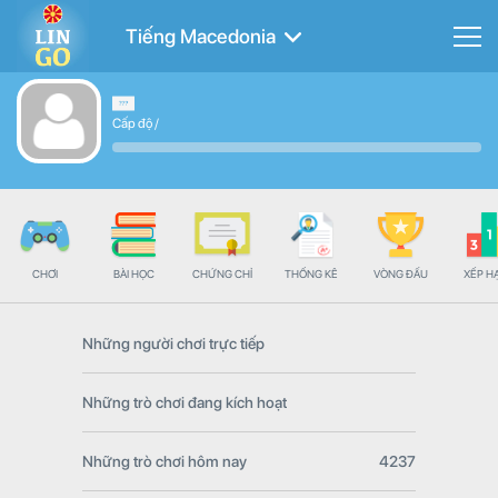
Tiếng Macedonia
Cấp độ
/
CHƠI
BÀI HỌC
CHỨNG CHỈ
THỐNG KÊ
VÒNG ĐẤU
XẾP H
Những người chơi trực tiếp
Những trò chơi đang kích hoạt
Những trò chơi hôm nay
4237