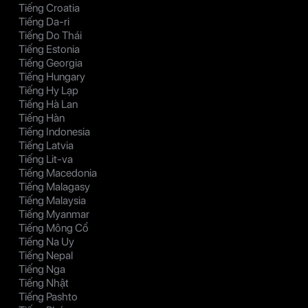
Tiếng Croatia
Tiếng Da-ri
Tiếng Do Thái
Tiếng Estonia
Tiếng Georgia
Tiếng Hungary
Tiếng Hy Lạp
Tiếng Hà Lan
Tiếng Hàn
Tiếng Indonesia
Tiếng Latvia
Tiếng Lit-va
Tiếng Macedonia
Tiếng Malagasy
Tiếng Malaysia
Tiếng Myanmar
Tiếng Mông Cổ
Tiếng Na Uy
Tiếng Nepal
Tiếng Nga
Tiếng Nhật
Tiếng Pashto