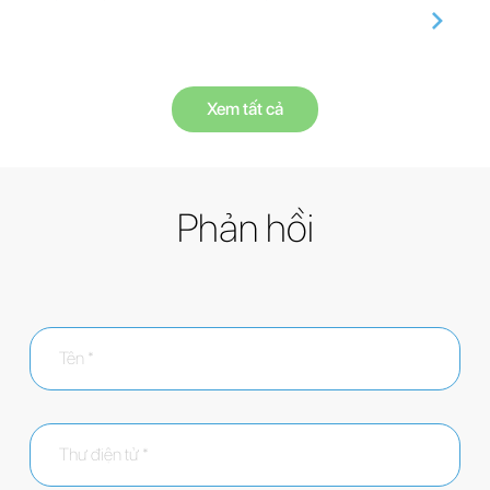
Xem tất cả
Phản hồi