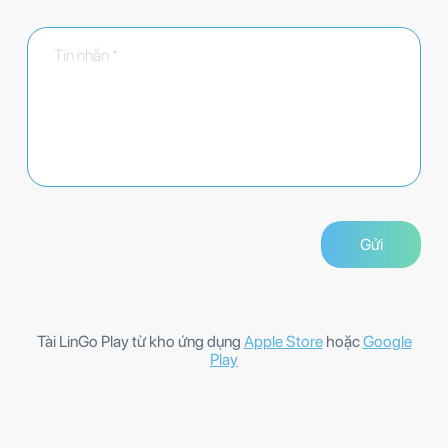
Tài LinGo Play từ kho ứng dụng
Apple Store
hoặc
Google
Play