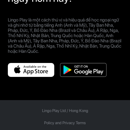
Lingo Play là một cách thú vị và hiệu quả để học ngoại ngữ
và ghi nhớ từ bằng tiếng Anh (Anh và Mỹ), Tây Ban Nha,
Pháp, Đức, Ý, Bồ Đào Nha (Brazil và Châu Âu), Ả Rập, Nga,
Thổ Nhĩ Kỳ, Nhật Bản, Trung Quốc hoặc Hàn Quốc, Anh
(Anh và Mỹ), Tây Ban Nha, Pháp, Đức, Ý, Bồ Đào Nha (Brazil
và Châu Âu), Ả Rập, Nga, Thổ Nhĩ Kỳ, Nhật Bản, Trung Quốc
hoặc Hàn Quốc.
Lingo Play Ltd /
Hong Kong
Policy and Privacy Terms