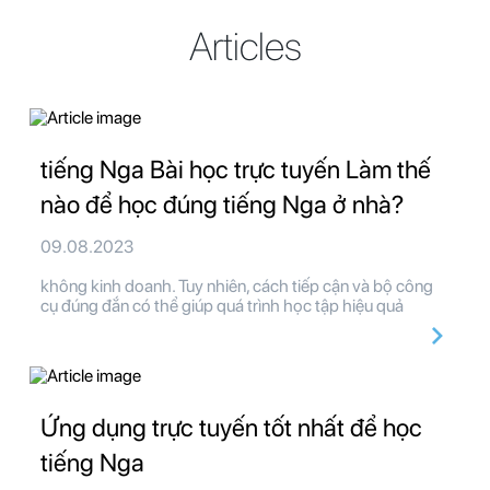
Articles
tiếng Nga Bài học trực tuyến Làm thế
nào để học đúng tiếng Nga ở nhà?
09.08.2023
không kinh doanh. Tuy nhiên, cách tiếp cận và bộ công
cụ đúng đắn có thể giúp quá trình học tập hiệu quả
Ứng dụng trực tuyến tốt nhất để học
tiếng Nga