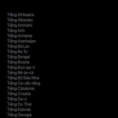
Tiếng Afrikaans
Tiếng Albanian
Tiếng Amharic
Tiếng Anh
Tiếng Armenia
Tiếng Azerbaijan
Tiếng Ba Lan
Tiếng Ba Tư
Tiếng Bengal
Tiếng Bosnia
Tiếng Bun-ga-ri
Tiếng Bê-la-rút
Tiếng Bồ Đào Nha
Tiếng Ca-zắc-tăng
Tiếng Catalonia
Tiếng Croatia
Tiếng Da-ri
Tiếng Do Thái
Tiếng Estonia
Tiếng Georgia