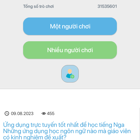
Tổng số trò chơi
31535601
Một người chơi
Nhiều người chơi
09.08.2023
455
Ứng dụng trực tuyến tốt nhất để học tiếng Nga
Những ứng dụng học ngôn ngữ nào mà giáo viên
có kinh nghiệm đề xuất?