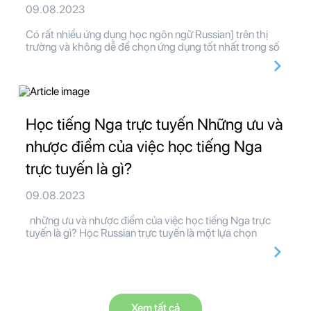
09.08.2023
Có rất nhiều ứng dụng học ngôn ngữ Russian] trên thị
trường và không dễ để chọn ứng dụng tốt nhất trong số
Học tiếng Nga trực tuyến Những ưu và
nhược điểm của việc học tiếng Nga
trực tuyến là gì?
09.08.2023
những ưu và nhược điểm của việc học tiếng Nga trực
tuyến là gì? Học Russian trực tuyến là một lựa chọn
Xem tất cả