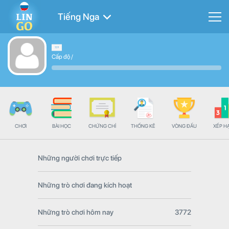
Tiếng Nga
Cấp độ
/
CHƠI
BÀI HỌC
CHỨNG CHỈ
THỐNG KÊ
VÒNG ĐẤU
XẾP H
Những người chơi trực tiếp
Những trò chơi đang kích hoạt
Những trò chơi hôm nay
3772