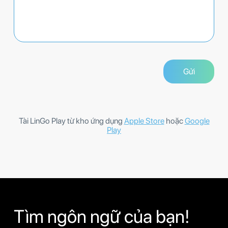
Tài LinGo Play từ kho ứng dụng
Apple Store
hoặc
Google
Play
Tìm ngôn ngữ của bạn!