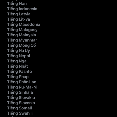
Tiếng Hàn
Tiếng Indonesia
Tiếng Latvia
Tiếng Lit-va
Tiếng Macedonia
Tiếng Malagasy
Tiếng Malaysia
Tiếng Myanmar
Tiếng Mông Cổ
Tiếng Na Uy
Tiếng Nepal
Tiếng Nga
Tiếng Nhật
Tiếng Pashto
Tiếng Pháp
Tiếng Phần Lan
Tiếng Ru-Ma-Ni
Tiếng Sinhala
Tiếng Slovakia
Tiếng Slovenia
Tiếng Somali
Tiếng Swahili