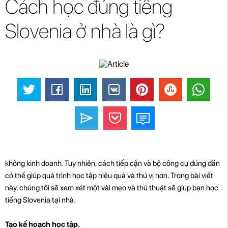
Cách học đúng tiếng
Slovenia ở nhà là gì?
không kinh doanh. Tuy nhiên, cách tiếp cận và bộ công cụ đúng đắn
có thể giúp quá trình học tập hiệu quả và thú vị hơn. Trong bài viết
này, chúng tôi sẽ xem xét một vài mẹo và thủ thuật sẽ giúp bạn học
tiếng Slovenia tại nhà.
Tạo kế hoạch học tập.