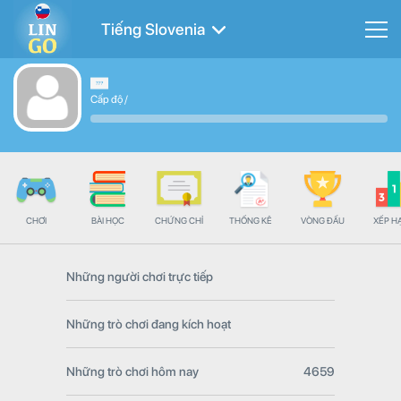
Tiếng Slovenia
Cấp độ
/
CHƠI
BÀI HỌC
CHỨNG CHỈ
THỐNG KÊ
VÒNG ĐẤU
XẾP H
Những người chơi trực tiếp
Những trò chơi đang kích hoạt
Những trò chơi hôm nay
4659