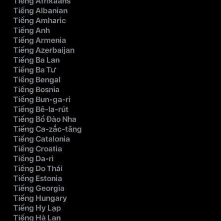
Tiếng Afrikaans
Tiếng Albanian
Tiếng Amharic
Tiếng Anh
Tiếng Armenia
Tiếng Azerbaijan
Tiếng Ba Lan
Tiếng Ba Tư
Tiếng Bengal
Tiếng Bosnia
Tiếng Bun-ga-ri
Tiếng Bê-la-rút
Tiếng Bồ Đào Nha
Tiếng Ca-zắc-tăng
Tiếng Catalonia
Tiếng Croatia
Tiếng Da-ri
Tiếng Do Thái
Tiếng Estonia
Tiếng Georgia
Tiếng Hungary
Tiếng Hy Lạp
Tiếng Hà Lan