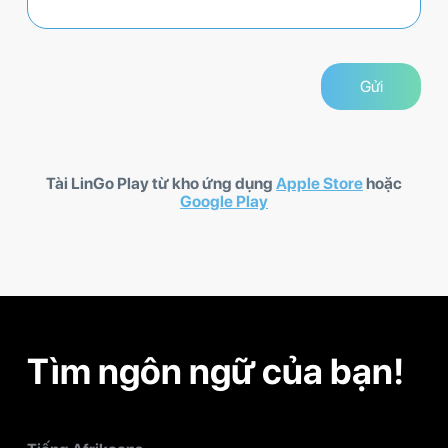
Tài LinGo Play từ kho ứng dụng
Apple Store
hoặc
Google Play
Tìm ngôn ngữ của bạn!