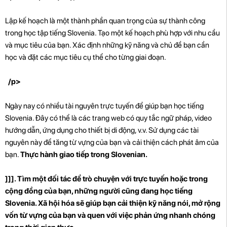
Lập kế hoạch là một thành phần quan trọng của sự thành công
trong học tập tiếng Slovenia. Tạo một kế hoạch phù hợp với nhu cầu
và mục tiêu của bạn. Xác định những kỹ năng và chủ đề bạn cần
học và đặt các mục tiêu cụ thể cho từng giai đoạn.
/p>
Ngày nay có nhiều tài nguyên trực tuyến để giúp bạn học tiếng
Slovenia. Đây có thể là các trang web có quy tắc ngữ pháp, video
hướng dẫn, ứng dụng cho thiết bị di động, v.v. Sử dụng các tài
nguyên này để tăng từ vựng của bạn và cải thiện cách phát âm của
bạn.
Thực hành giao tiếp trong Slovenian.
]]]. Tìm một đối tác để trò chuyện với trực tuyến hoặc trong
cộng đồng của bạn, những người cũng đang học tiếng
Slovenia. Xã hội hóa sẽ giúp bạn cải thiện kỹ năng nói, mở rộng
vốn từ vựng của bạn và quen với việc phản ứng nhanh chóng