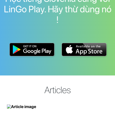
LinGo Play. Hãy thừ dùng nó
!
Articles