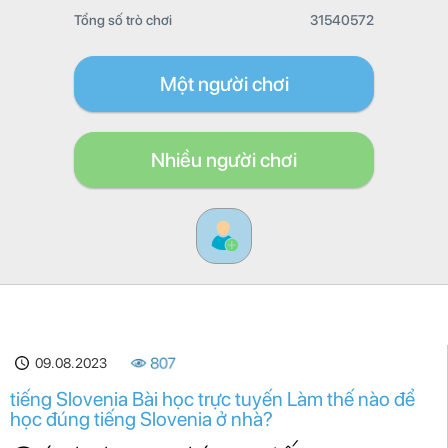
Tổng số trò chơi
31540572
Một người chơi
Nhiều người chơi
09.08.2023
807
tiếng Slovenia Bài học trực tuyến Làm thế nào để
học đúng tiếng Slovenia ở nhà?