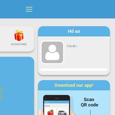
Hồ sơ
30 DAYS FREE
Cấp độ
|
Sự tiến triển
Thứ hai
Thứ ba
Thứ tư
Thứ