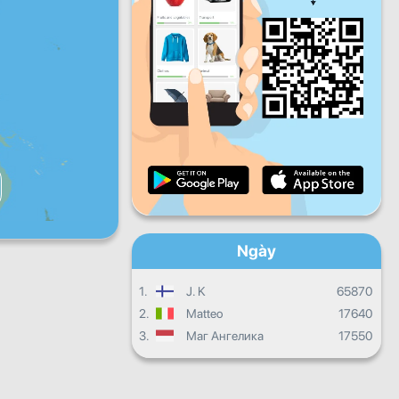
năm
Thứ sáu
Thứ bảy
Chủ
nhật
Quá trình hàng ngày
Quá trình hàng tháng
Chứng chỉ
Sự tiến triển chung
Ngày
1.
J. K
65870
2.
Matteo
17640
3.
Маг Ангелика
17550