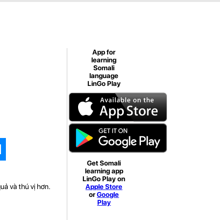
App for
learning
Somali
language
LinGo Play
Get Somali
learning app
LinGo Play on
uả và thú vị hơn.
Apple Store
or
Google
Play