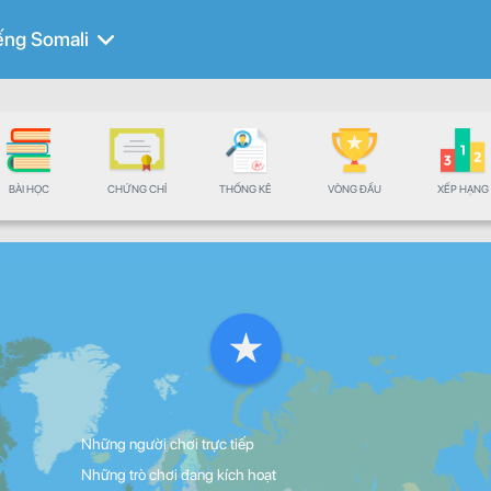
ếng Somali
BÀI HỌC
CHỨNG CHỈ
THỐNG KÊ
VÒNG ĐẤU
XẾP HẠNG
Những người chơi trực tiếp
Những trò chơi đang kích hoạt