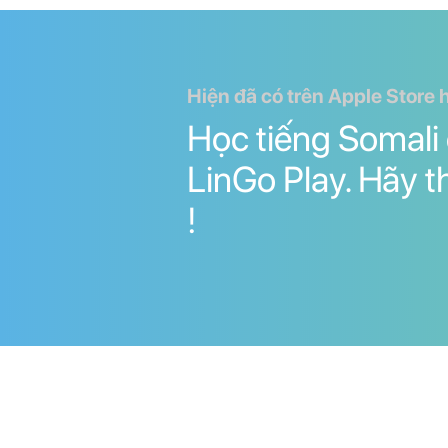
Hiện đã có trên Apple Store 
Học tiếng Somali
LinGo Play. Hãy 
!