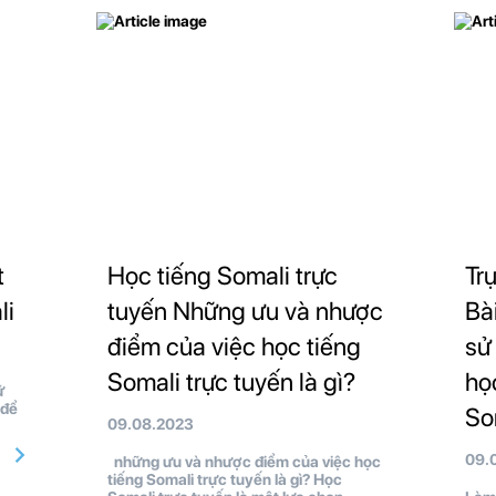
t
Học tiếng Somali trực
Tr
li
tuyến Những ưu và nhược
Bà
điểm của việc học tiếng
sử
Somali trực tuyến là gì?
họ
ữ
 để
So
09.08.2023
09.
những ưu và nhược điểm của việc học
tiếng Somali trực tuyến là gì? Học