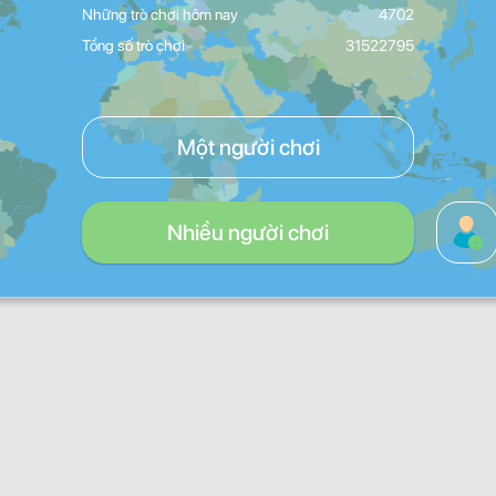
Những trò chơi hôm nay
4702
Tổng số trò chơi
31522795
Một người chơi
Nhiều người chơi