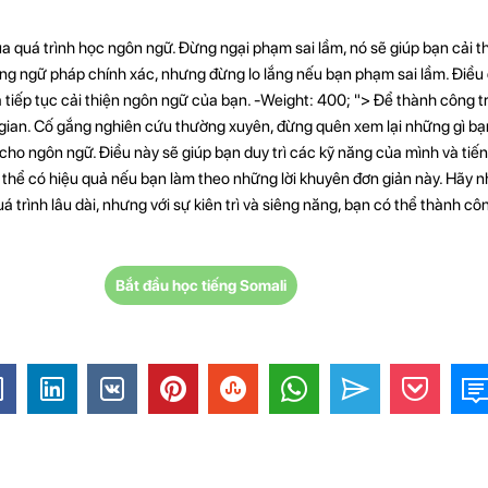
ủa quá trình học ngôn ngữ. Đừng ngại phạm sai lầm, nó sẽ giúp bạn cải t
g ngữ pháp chính xác, nhưng đừng lo lắng nếu bạn phạm sai lầm. Điều 
 tiếp tục cải thiện ngôn ngữ của bạn. -Weight: 400; "> Để thành công t
 gian. Cố gắng nghiên cứu thường xuyên, đừng quên xem lại những gì b
cho ngôn ngữ. Điều này sẽ giúp bạn duy trì các kỹ năng của mình và tiế
có thể có hiệu quả nếu bạn làm theo những lời khuyên đơn giản này. Hãy 
 trình lâu dài, nhưng với sự kiên trì và siêng năng, bạn có thể thành cô
Bắt đầu học tiếng Somali