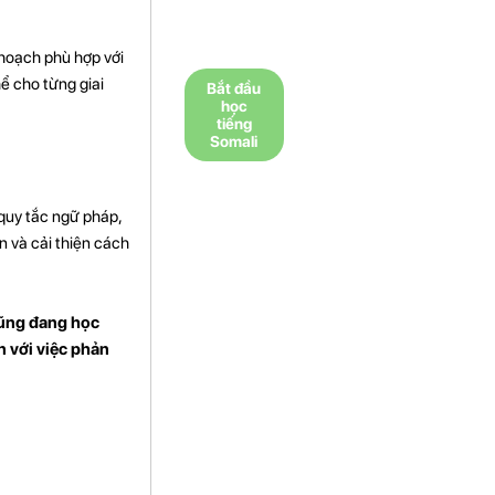
 hoạch phù hợp với
ể cho từng giai
Bắt đầu
học
tiếng
Somali
 quy tắc ngữ pháp,
n và cải thiện cách
cũng đang học
n với việc phản