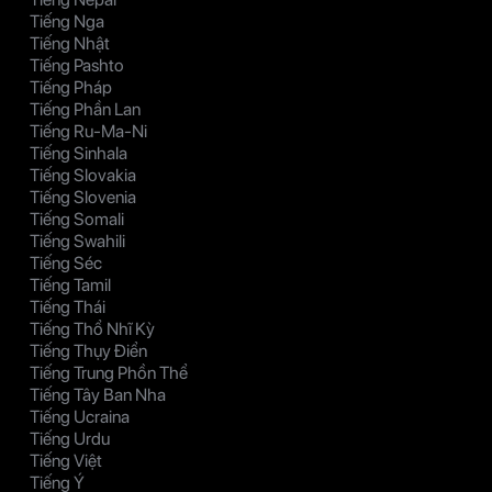
Tiếng Nga
Tiếng Nhật
Tiếng Pashto
Tiếng Pháp
Tiếng Phần Lan
Tiếng Ru-Ma-Ni
Tiếng Sinhala
Tiếng Slovakia
Tiếng Slovenia
Tiếng Somali
Tiếng Swahili
Tiếng Séc
Tiếng Tamil
Tiếng Thái
Tiếng Thổ Nhĩ Kỳ
Tiếng Thụy Điển
Tiếng Trung Phồn Thể
Tiếng Tây Ban Nha
Tiếng Ucraina
Tiếng Urdu
Tiếng Việt
Tiếng Ý