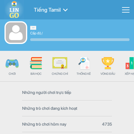
Tiếng Tamil
Cấp độ
/
CHƠI
BÀI HỌC
CHỨNG CHỈ
THỐNG KÊ
VÒNG ĐẤU
XẾP H
Những người chơi trực tiếp
Những trò chơi đang kích hoạt
Những trò chơi hôm nay
4735