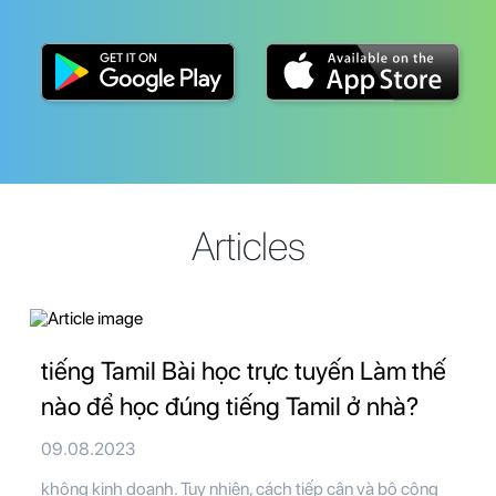
Articles
tiếng Tamil Bài học trực tuyến Làm thế
nào để học đúng tiếng Tamil ở nhà?
09.08.2023
không kinh doanh. Tuy nhiên, cách tiếp cận và bộ công