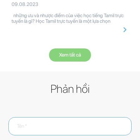
09.08.2023
những ưu và nhược điểm của việc học tiếng Tamil trực
tuyến là gì? Học Tamil trực tuyến là một lựa chọn
Xem tất cả
Phản hồi