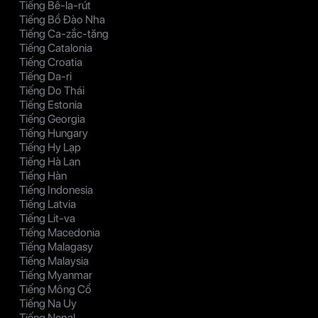
Tiếng Bê-la-rút
Tiếng Bồ Đào Nha
Tiếng Ca-zắc-tăng
Tiếng Catalonia
Tiếng Croatia
Tiếng Da-ri
Tiếng Do Thái
Tiếng Estonia
Tiếng Georgia
Tiếng Hungary
Tiếng Hy Lạp
Tiếng Hà Lan
Tiếng Hàn
Tiếng Indonesia
Tiếng Latvia
Tiếng Lit-va
Tiếng Macedonia
Tiếng Malagasy
Tiếng Malaysia
Tiếng Myanmar
Tiếng Mông Cổ
Tiếng Na Uy
Tiếng Nepal