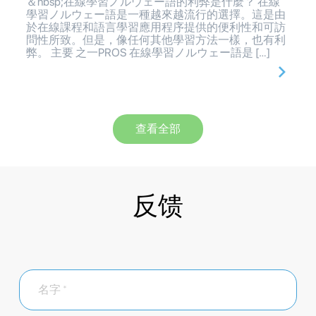
＆nbsp;在線學習ノルウェー語的利弊是什麼？ 在線
學習ノルウェー語是一種越來越流行的選擇。這是由
於在線課程和語言學習應用程序提供的便利性和可訪
問性所致。但是，像任何其他學習方法一樣，也有利
弊。 主要 之一PROS 在線學習ノルウェー語是 […]
查看全部
反馈