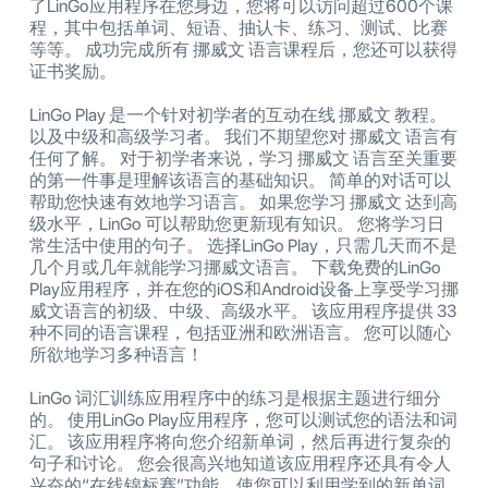
了LinGo应用程序在您身边，您将可以访问超过600个课
程，其中包括单词、短语、抽认卡、练习、测试、比赛
等等。 成功完成所有 挪威文 语言课程后，您还可以获得
证书奖励。
LinGo Play 是一个针对初学者的互动在线 挪威文 教程。
以及中级和高级学习者。 我们不期望您对 挪威文 语言有
任何了解。 对于初学者来说，学习 挪威文 语言至关重要
的第一件事是理解该语言的基础知识。 简单的对话可以
帮助您快速有效地学习语言。 如果您学习 挪威文 达到高
级水平，LinGo 可以帮助您更新现有知识。 您将学习日
常生活中使用的句子。 选择LinGo Play，只需几天而不是
几个月或几年就能学习挪威文语言。 下载免费的LinGo
Play应用程序，并在您的iOS和Android设备上享受学习挪
威文语言的初级、中级、高级水平。 该应用程序提供 33
种不同的语言课程，包括亚洲和欧洲语言。 您可以随心
所欲地学习多种语言！
LinGo 词汇训练应用程序中的练习是根据主题进行细分
的。 使用LinGo Play应用程序，您可以测试您的语法和词
汇。 该应用程序将向您介绍新单词，然后再进行复杂的
句子和讨论。 您会很高兴地知道该应用程序还具有令人
兴奋的“在线锦标赛”功能，使您可以利用学到的新单词