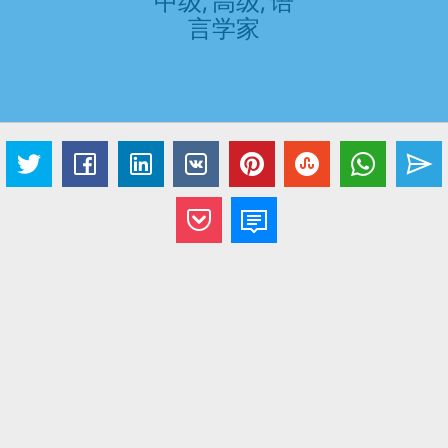
中级, 高级, 语
言学家