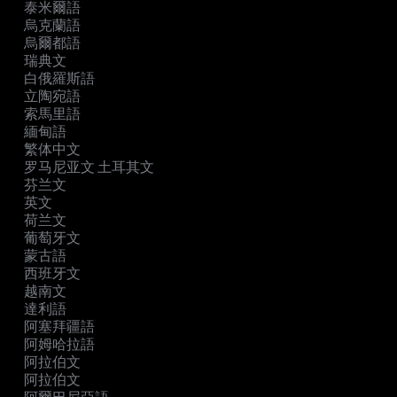
泰米爾語
烏克蘭語
烏爾都語
瑞典文
白俄羅斯語
立陶宛語
索馬里語
緬甸語
繁体中文
罗马尼亚文 土耳其文
芬兰文
英文
荷兰文
葡萄牙文
蒙古語
西班牙文
越南文
達利語
阿塞拜疆語
阿姆哈拉語
阿拉伯文
阿拉伯文