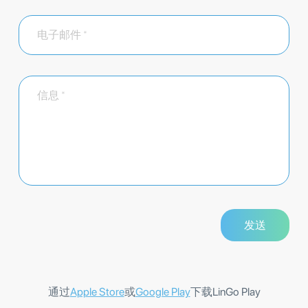
通过
Apple Store
或
Google Play
下载LinGo Play