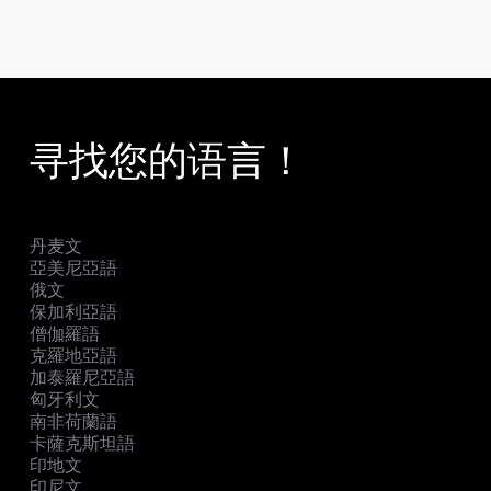
寻找您的语言！
丹麦文
亞美尼亞語
俄文
保加利亞語
僧伽羅語
克羅地亞語
加泰羅尼亞語
匈牙利文
南非荷蘭語
卡薩克斯坦語
印地文
印尼文