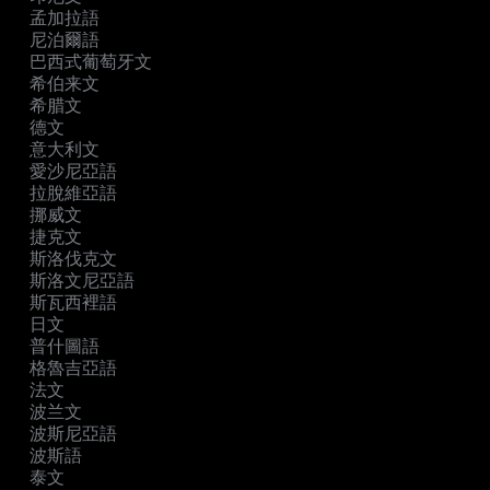
孟加拉語
尼泊爾語
巴西式葡萄牙文
希伯来文
希腊文
德文
意大利文
愛沙尼亞語
拉脫維亞語
挪威文
捷克文
斯洛伐克文
斯洛文尼亞語
斯瓦西裡語
日文
普什圖語
格魯吉亞語
法文
波兰文
波斯尼亞語
波斯語
泰文