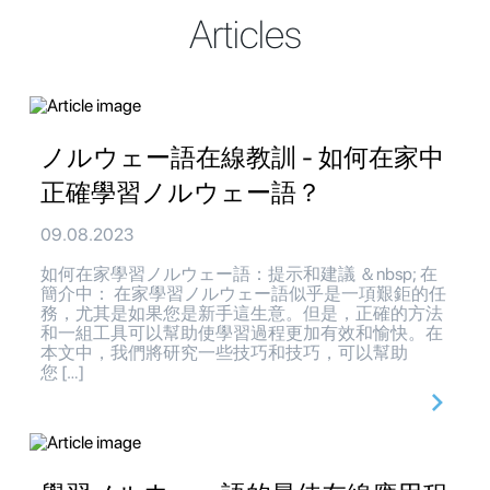
Articles
ノルウェー語在線教訓 - 如何在家中
正確學習ノルウェー語？
09.08.2023
如何在家學習ノルウェー語：提示和建議 ＆nbsp; 在
簡介中： 在家學習ノルウェー語似乎是一項艱鉅的任
務，尤其是如果您是新手這生意。但是，正確的方法
和一組工具可以幫助使學習過程更加有效和愉快。在
本文中，我們將研究一些技巧和技巧，可以幫助
您 […]