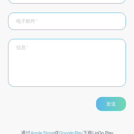
通过
Apple Store
或
Google Play
下载LinGo Play