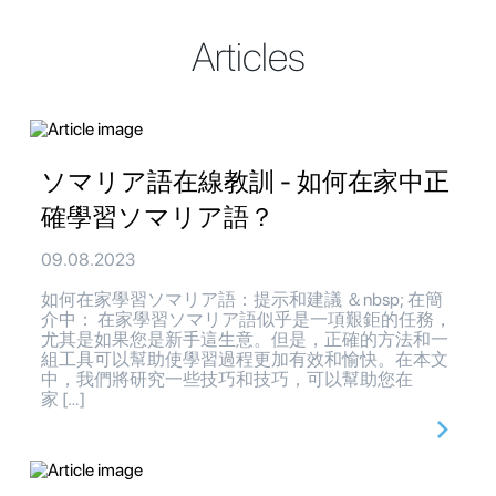
Articles
ソマリア語在線教訓 - 如何在家中正
確學習ソマリア語？
09.08.2023
如何在家學習ソマリア語：提示和建議 ＆nbsp; 在簡
介中： 在家學習ソマリア語似乎是一項艱鉅的任務，
尤其是如果您是新手這生意。但是，正確的方法和一
組工具可以幫助使學習過程更加有效和愉快。在本文
中，我們將研究一些技巧和技巧，可以幫助您在
家 […]