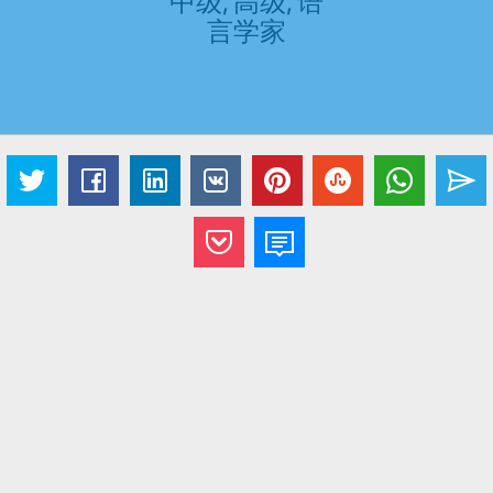
中级, 高级, 语
言学家