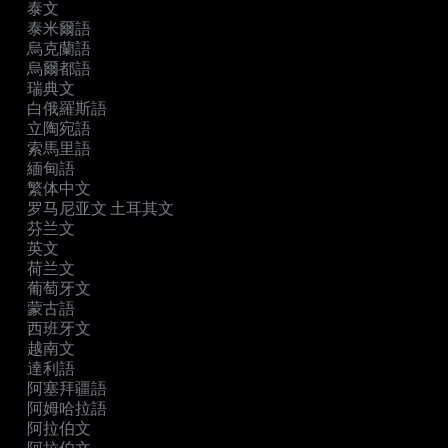
泰文
泰米爾語
烏克蘭語
烏爾都語
瑞典文
白俄羅斯語
立陶宛語
索馬里語
緬甸語
繁体中文
罗马尼亚文 土耳其文
芬兰文
英文
荷兰文
葡萄牙文
蒙古語
西班牙文
越南文
達利語
阿塞拜疆語
阿姆哈拉語
阿拉伯文