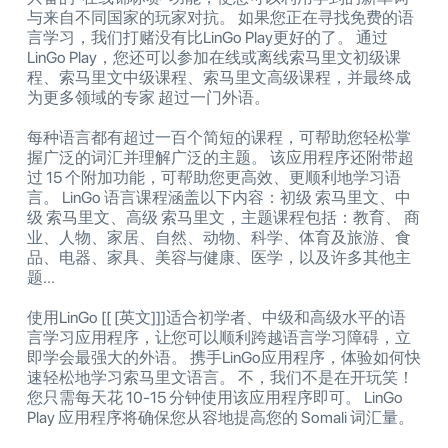
与来自不同国家的玩家对抗。 如果您正在寻找免费的语
言学习，我们打赌没有比LinGo Play更好的了。 通过
LinGo Play，您还可以参加在线或离线索马里文初级课
程、索马里文中级课程、索马里文高级课程，并最终成
为更多领域的专家 超过一门外语。
每种语言都有超过一百个简短的课程，可帮助您轻松掌
握广泛的词汇并理解广泛的主题。 该应用程序还附带超
过 15 个附加功能，可帮助您更高效、更顺利地学习语
言。 LinGo 语言课程涵盖以下内容：初级 索马里文、中
级 索马里文、高级 索马里文，主题课程包括：教育、 商
业、人物、家居、自然、动物、科学、体育及旅游、食
品、电器、家具、美容与健康、医学，以及许多其他主
题...
使用LinGo [[ [英文]]]适合初学者、中级和高级水平的语
言学习应用程序，让您可以顺利跨越语言学习障碍，立
即学会最强大的外语。 携手LinGo应用程序，体验如何快
速轻松地学习索马里文语言。 不，我们不是在开玩笑！
您只需每天花 10-15 分钟使用该应用程序即可。 LinGo
Play 应用程序将确保您从容地提高您的 Somali 词汇量。