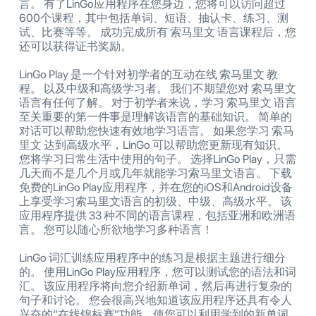
言。 有了LinGo应用程序在您身边，您将可以访问超过
600个课程，其中包括单词、短语、抽认卡、练习、测
试、比赛等等。 成功完成所有 索马里文 语言课程后，您
还可以获得证书奖励。
LinGo Play 是一个针对初学者的互动在线 索马里文 教
程。 以及中级和高级学习者。 我们不期望您对 索马里文
语言有任何了解。 对于初学者来说，学习 索马里文 语言
至关重要的第一件事是理解该语言的基础知识。 简单的
对话可以帮助您快速有效地学习语言。 如果您学习 索马
里文 达到高级水平，LinGo 可以帮助您更新现有知识。
您将学习日常生活中使用的句子。 选择LinGo Play，只需
几天而不是几个月或几年就能学习索马里文语言。 下载
免费的LinGo Play应用程序，并在您的iOS和Android设备
上享受学习索马里文语言的初级、中级、高级水平。 该
应用程序提供 33 种不同的语言课程，包括亚洲和欧洲语
言。 您可以随心所欲地学习多种语言！
LinGo 词汇训练应用程序中的练习是根据主题进行细分
的。 使用LinGo Play应用程序，您可以测试您的语法和词
汇。 该应用程序将向您介绍新单词，然后再进行复杂的
句子和讨论。 您会很高兴地知道该应用程序还具有令人
兴奋的“在线锦标赛”功能，使您可以利用学到的新单词