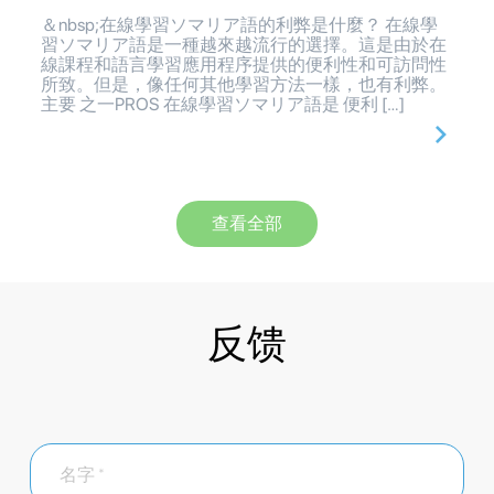
＆nbsp;在線學習ソマリア語的利弊是什麼？ 在線學
習ソマリア語是一種越來越流行的選擇。這是由於在
線課程和語言學習應用程序提供的便利性和可訪問性
所致。但是，像任何其他學習方法一樣，也有利弊。
主要 之一PROS 在線學習ソマリア語是 便利 […]
查看全部
反馈