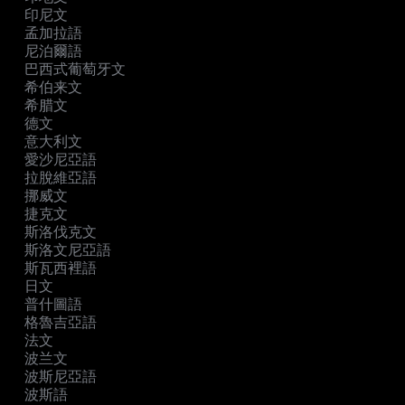
印尼文
孟加拉語
尼泊爾語
巴西式葡萄牙文
希伯来文
希腊文
德文
意大利文
愛沙尼亞語
拉脫維亞語
挪威文
捷克文
斯洛伐克文
斯洛文尼亞語
斯瓦西裡語
日文
普什圖語
格魯吉亞語
法文
波兰文
波斯尼亞語
波斯語