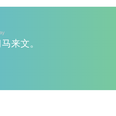
ay
y学习马来文。