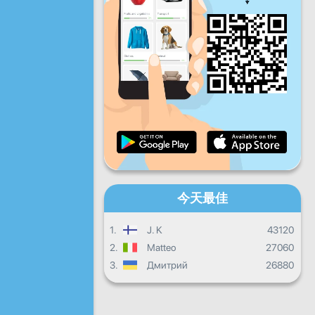
星期五
星期六
星期天
每日进度
每月进度
證書
總體進度
今天最佳
1.
J. K
43120
2.
Matteo
27060
3.
Дмитрий
26880