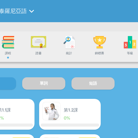
泰羅尼亞語
課程
證書
統計
錦標賽
等級
單詞
短語
第1.1課
第1.2課
0%
0%