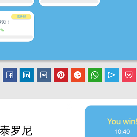
高級版
獎勵！
0%
上加泰罗尼