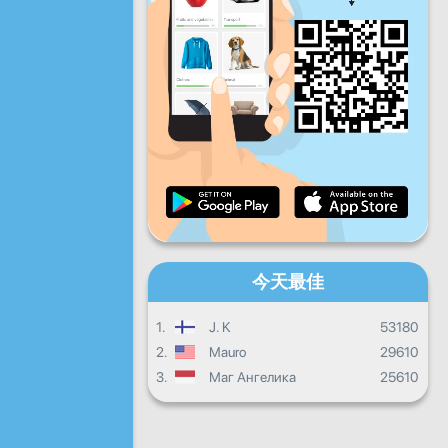
星期五
星期六
星期天
每日进度
每月进度
證書
總體進度
今天最佳
1.
J. K
53180
2.
Mauro
29610
3.
Маг Ангелика
25610