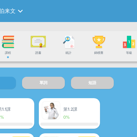
伯来文
課程
證書
統計
錦標賽
等級
單詞
短語
第1.1課
第1.2課
0%
0%