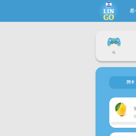
希
玩
閃卡