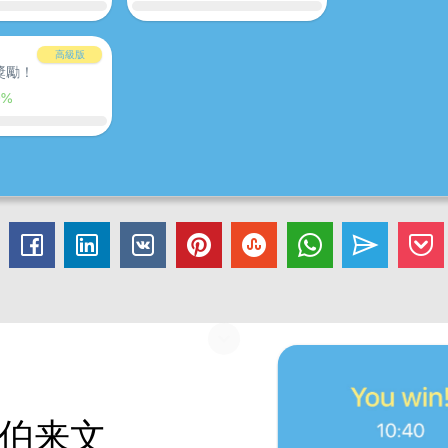
高級版
獎勵！
0%
上希伯来文