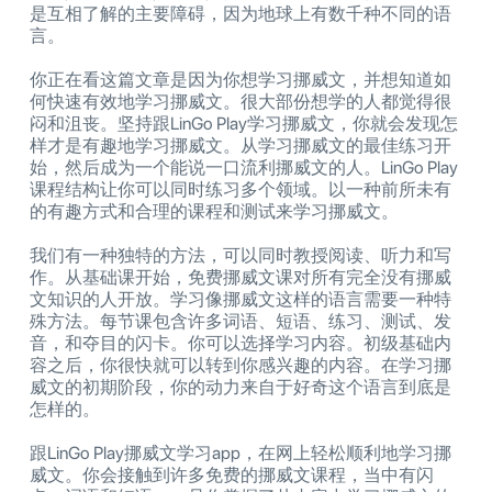
是互相了解的主要障碍，因为地球上有数千种不同的语
言。
你正在看这篇文章是因为你想学习挪威文，并想知道如
何快速有效地学习挪威文。很大部份想学的人都觉得很
闷和沮丧。坚持跟LinGo Play学习挪威文，你就会发现怎
样才是有趣地学习挪威文。从学习挪威文的最佳练习开
始，然后成为一个能说一口流利挪威文的人。LinGo Play
课程结构让你可以同时练习多个领域。以一种前所未有
的有趣方式和合理的课程和测试来学习挪威文。
我们有一种独特的方法，可以同时教授阅读、听力和写
作。从基础课开始，免费挪威文课对所有完全没有挪威
文知识的人开放。学习像挪威文这样的语言需要一种特
殊方法。每节课包含许多词语、短语、练习、测试、发
音，和夺目的闪卡。你可以选择学习内容。初级基础内
容之后，你很快就可以转到你感兴趣的内容。在学习挪
威文的初期阶段，你的动力来自于好奇这个语言到底是
怎样的。
跟LinGo Play挪威文学习app，在网上轻松顺利地学习挪
威文。你会接触到许多免费的挪威文课程，当中有闪