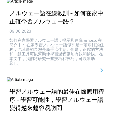
ノルウェー語在線教訓 - 如何在家中
正確學習ノルウェー語？
09.08.2023
如何在家學習ノルウェー語：提示和建議 ＆nbsp; 在
簡介中： 在家學習ノルウェー語似乎是一項艱鉅的任
務，尤其是如果您是新手這生意。但是，正確的方法
和一組工具可以幫助使學習過程更加有效和愉快。在
本文中，我們將研究一些技巧和技巧，可以幫助
您 […]
學習ノルウェー語的最佳在線應用程
序 - 學習可能性，學習ノルウェー語
變得越來越容易訪問