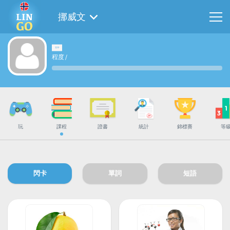
挪威文
程度
/
玩
課程
證書
統計
錦標賽
等
閃卡
單詞
短語