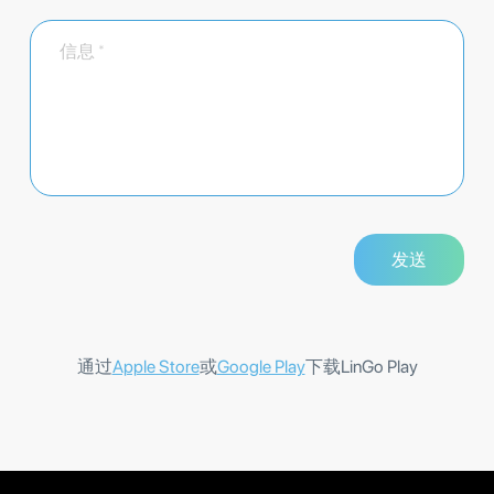
通过
Apple Store
或
Google Play
下载LinGo Play