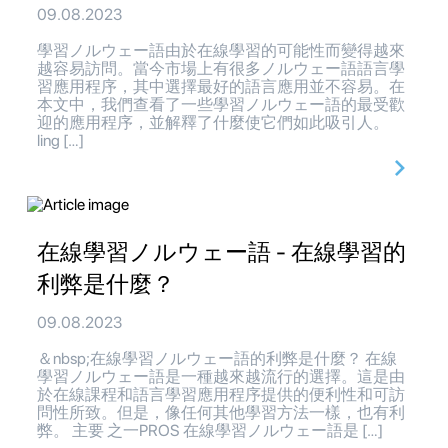
09.08.2023
學習ノルウェー語由於在線學習的可能性而變得越來
越容易訪問。當今市場上有很多ノルウェー語語言學
習應用程序，其中選擇最好的語言應用並不容易。在
本文中，我們查看了一些學習ノルウェー語的最受歡
迎的應用程序，並解釋了什麼使它們如此吸引人。
ling […]
在線學習ノルウェー語 - 在線學習的
利弊是什麼？
09.08.2023
＆nbsp;在線學習ノルウェー語的利弊是什麼？ 在線
學習ノルウェー語是一種越來越流行的選擇。這是由
於在線課程和語言學習應用程序提供的便利性和可訪
問性所致。但是，像任何其他學習方法一樣，也有利
弊。 主要 之一PROS 在線學習ノルウェー語是 […]