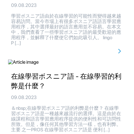
09.08.2023
學習ボスニア語由於在線學習的可能性而變得越來越
容易訪問。當今市場上有很多ボスニア語語言學習應
用程序，其中選擇最好的語言應用並不容易。在本文
中，我們查看了一些學習ボスニア語的最受歡迎的應
用程序，並解釋了什麼使它們如此吸引人。 lingo
P […]
在線學習ボスニア語 - 在線學習的利
弊是什麼？
09.08.2023
＆nbsp;在線學習ボスニア語的利弊是什麼？ 在線學
習ボスニア語是一種越來越流行的選擇。這是由於在
線課程和語言學習應用程序提供的便利性和可訪問性
所致。但是，像任何其他學習方法一樣，也有利弊。
主要 之一PROS 在線學習ボスニア語是 便利 […]