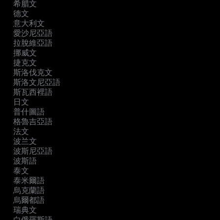
希腊文
德文
意大利文
愛沙尼亞語
拉脫維亞語
挪威文
捷克文
斯洛伐克文
斯洛文尼亞語
斯瓦西裡語
日文
普什圖語
格魯吉亞語
法文
波兰文
波斯尼亞語
波斯語
泰文
泰米爾語
烏克蘭語
烏爾都語
瑞典文
白俄羅斯語