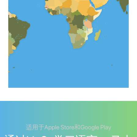
适用于Apple Store和Google Play