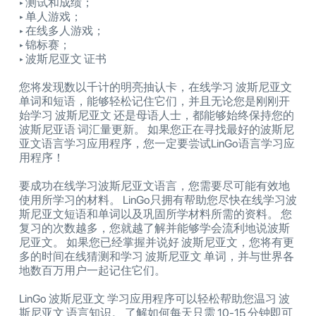
‣ 测试和成绩；
‣ 单人游戏；
‣ 在线多人游戏；
‣ 锦标赛；
‣ 波斯尼亚文 证书
您将发现数以千计的明亮抽认卡，在线学习 波斯尼亚文
单词和短语，能够轻松记住它们，并且无论您是刚刚开
始学习 波斯尼亚文 还是母语人士，都能够始终保持您的
波斯尼亚语 词汇量更新。 如果您正在寻找最好的波斯尼
亚文语言学习应用程序，您一定要尝试LinGo语言学习应
用程序！
要成功在线学习波斯尼亚文语言，您需要尽可能有效地
使用所学习的材料。 LinGo只拥有帮助您尽快在线学习波
斯尼亚文短语和单词以及巩固所学材料所需的资料。 您
复习的次数越多，您就越了解并能够学会流利地说波斯
尼亚文。 如果您已经掌握并说好 波斯尼亚文，您将有更
多的时间在线猜测和学习 波斯尼亚文 单词，并与世界各
地数百万用户一起记住它们。
LinGo 波斯尼亚文 学习应用程序可以轻松帮助您温习 波
斯尼亚文 语言知识。 了解如何每天只需 10-15 分钟即可