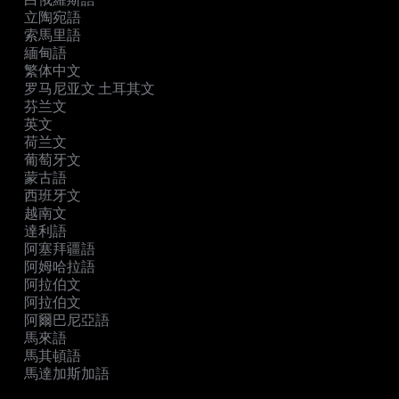
立陶宛語
索馬里語
緬甸語
繁体中文
罗马尼亚文 土耳其文
芬兰文
英文
荷兰文
葡萄牙文
蒙古語
西班牙文
越南文
達利語
阿塞拜疆語
阿姆哈拉語
阿拉伯文
阿拉伯文
阿爾巴尼亞語
馬來語
馬其頓語
馬達加斯加語