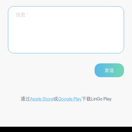
通过
Apple Store
或
Google Play
下载LinGo Play