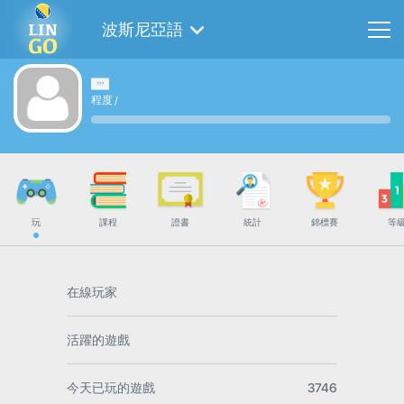
波斯尼亞語
程度
/
玩
課程
證書
統計
錦標賽
等
在線玩家
活躍的遊戲
今天已玩的遊戲
3746