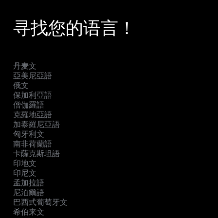
寻找您的语言！
丹麦文
亞美尼亞語
俄文
保加利亞語
僧伽羅語
克羅地亞語
加泰羅尼亞語
匈牙利文
南非荷蘭語
卡薩克斯坦語
印地文
印尼文
孟加拉語
尼泊爾語
巴西式葡萄牙文
希伯来文