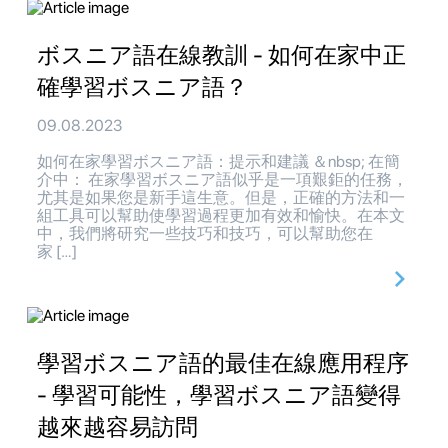
ボスニア語在線教訓 - 如何在家中正
確學習ボスニア語？
09.08.2023
如何在家學習ボスニア語：提示和建議 ＆nbsp; 在簡
介中： 在家學習ボスニア語似乎是一項艱鉅的任務，
尤其是如果您是新手這生意。但是，正確的方法和一
組工具可以幫助使學習過程更加有效和愉快。在本文
中，我們將研究一些技巧和技巧，可以幫助您在
家 […]
學習ボスニア語的最佳在線應用程序
- 學習可能性，學習ボスニア語變得
越來越容易訪問