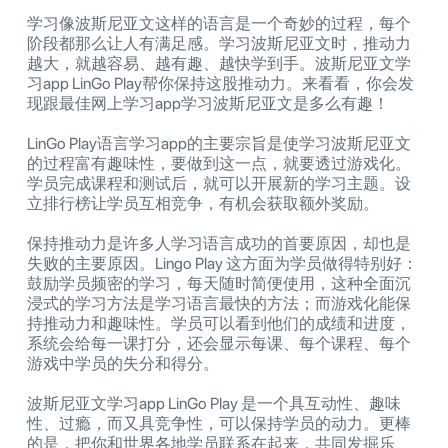
学习像波斯尼亚文这样的语言是一个奇妙的过程，每个
阶段都那么让人有满足感。学习波斯尼亚文时，推动力
越大，就越容易、越有趣、越快学到手。波斯尼亚文学
习app LinGo Play帮你保持这股推动力。来看看，你会发
现跟最佳网上学习app学习波斯尼亚文是多么有趣！
LinGo Play语言学习app的主要宗旨是使学习波斯尼亚文
的过程富有趣味性，要做到这一点，就要透过游戏化。
学员完成课程和测试后，就可以开展新的学习主题。设
立排行榜让学员互相竞争，有机会获取额外奖励。
保持推动力是许多人学习语言成功的首要原因，却也是
失败的主要原因。Lingo Play 这方面为学员做得特别好：
鼓励学员频密的学习，每天随时简便使用，这种全面沉
浸式的学习方法是学习语言最快的方法；而游戏化能保
持推动力和趣味性。学员可以看到他们的成绩和进度，
系统会给每一课打分，还会显示每课、每个课程、每个
游戏中学员的失分和得分。
波斯尼亚文学习app LinGo Play 是一个具互动性、趣味
性、过瘾，而又具竞争性，可以保持学员的动力。更棒
的是，把你和世界各地学员联系在起来，共同发掘乐