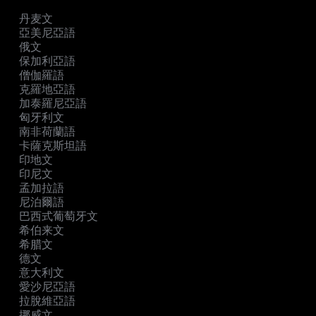
丹麦文
亞美尼亞語
俄文
保加利亞語
僧伽羅語
克羅地亞語
加泰羅尼亞語
匈牙利文
南非荷蘭語
卡薩克斯坦語
印地文
印尼文
孟加拉語
尼泊爾語
巴西式葡萄牙文
希伯来文
希腊文
德文
意大利文
愛沙尼亞語
拉脫維亞語
挪威文