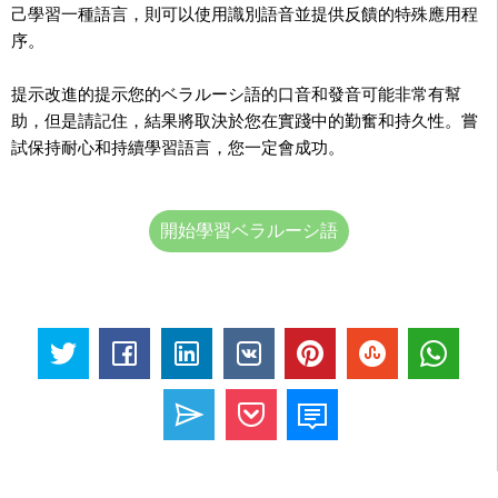
己學習一種語言，則可以使用識別語音並提供反饋的特殊應用程
序。
提示改進的提示您的ベラルーシ語的口音和發音可能非常有幫
助，但是請記住，結果將取決於您在實踐中的勤奮和持久性。嘗
試保持耐心和持續學習語言，您一定會成功。
開始學習ベラルーシ語