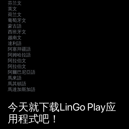
芬兰文
英文
荷兰文
葡萄牙文
蒙古語
西班牙文
越南文
達利語
阿塞拜疆語
阿姆哈拉語
阿拉伯文
阿拉伯文
阿爾巴尼亞語
馬來語
馬其頓語
馬達加斯加語
今天就下载LinGo Play应
用程式吧！