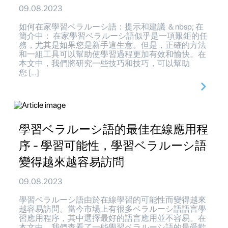
09.08.2023
如何在家學習ベラルーシ語：提示和建議 ＆nbsp; 在
簡介中： 在家學習ベラルーシ語似乎是一項艱鉅的任
務，尤其是如果您是新手這生意。但是，正確的方法
和一組工具可以幫助使學習過程更加有效和愉快。在
本文中，我們將研究一些技巧和技巧，可以幫助
您 […]
學習ベラルーシ語的最佳在線應用程
序 - 學習可能性，學習ベラルーシ語
變得越來越容易訪問
09.08.2023
學習ベラルーシ語由於在線學習的可能性而變得越來
越容易訪問。當今市場上有很多ベラルーシ語語言學
習應用程序，其中選擇最好的語言應用並不容易。在
本文中，我們查看了一些學習ベラルーシ語的最受歡