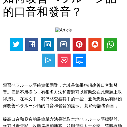
的口音和發音？
學習ベラルーシ語確實很困難，尤其是如果您想改善口音和發
音。但是不用擔心，有很多方法和資源可以幫助您在此問題上取
得成功。在本文中，我們將查看其中的一些，並為您提供有關如
何改善ベラルーシ語的口音和發音的提示。 對於母語者而言，
提高口音和發音的最簡單方法是聽取本地ベラルーシ語揚聲器。
您可以看電影，收聽廣播和播客，並與母語人士交談。這將有助