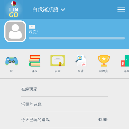
白俄羅斯語
程度
/
玩
課程
證書
統計
錦標賽
等
在線玩家
活躍的遊戲
今天已玩的遊戲
4299