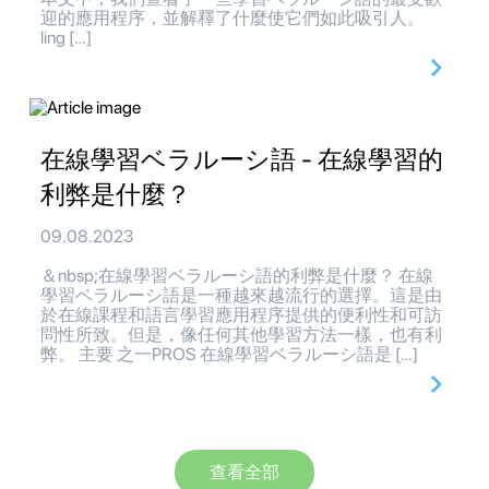
迎的應用程序，並解釋了什麼使它們如此吸引人。
ling […]
在線學習ベラルーシ語 - 在線學習的
利弊是什麼？
09.08.2023
＆nbsp;在線學習ベラルーシ語的利弊是什麼？ 在線
學習ベラルーシ語是一種越來越流行的選擇。這是由
於在線課程和語言學習應用程序提供的便利性和可訪
問性所致。但是，像任何其他學習方法一樣，也有利
弊。 主要 之一PROS 在線學習ベラルーシ語是 […]
查看全部