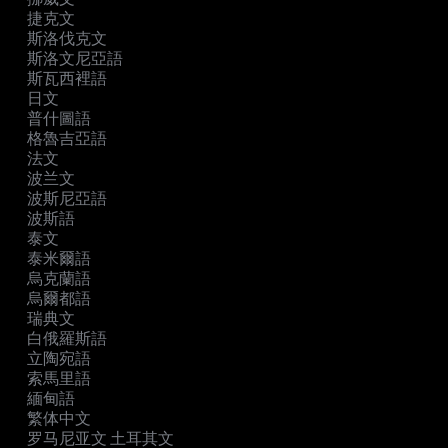
捷克文
斯洛伐克文
斯洛文尼亞語
斯瓦西裡語
日文
普什圖語
格魯吉亞語
法文
波兰文
波斯尼亞語
波斯語
泰文
泰米爾語
烏克蘭語
烏爾都語
瑞典文
白俄羅斯語
立陶宛語
索馬里語
緬甸語
繁体中文
罗马尼亚文 土耳其文