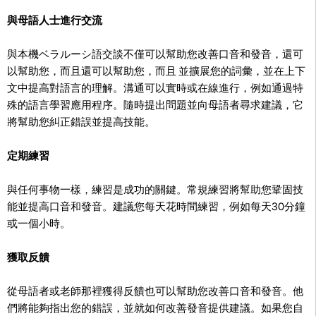
與母語人士進行交流
與本機ベラルーシ語交談不僅可以幫助您改善口音和發音，還可
以幫助您，而且還可以幫助您，而且
並擴展您的詞彙，並在上下
文中提高對語言的理解。溝通可以實時或在線進行，例如通過特
殊的語言學習應用程序。隨時提出問題並向母語者尋求建議，它
將幫助您糾正錯誤並提高技能。
定期練習
與任何事物一樣，練習是成功的關鍵。常規練習將幫助您鞏固技
能並提高口音和發音。建議您每天花時間練習，例如每天30分鐘
或一個小時。
獲取反饋
從母語者或老師那裡獲得反饋也可以幫助您改善口音和發音。他
們將能夠指出您的錯誤，並就如何改善發音提供建議。如果您自