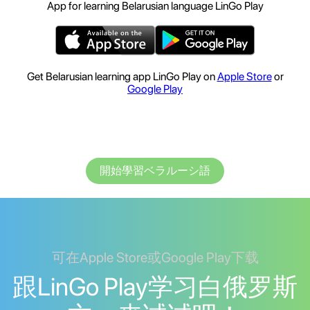
App for learning Belarusian language LinGo Play
Get Belarusian learning app LinGo Play on
Apple Store
or
Google Play
開始學習ベラルーシ語
可在Apple Store或Google Play下载
跟LinGo Play学习白俄罗斯