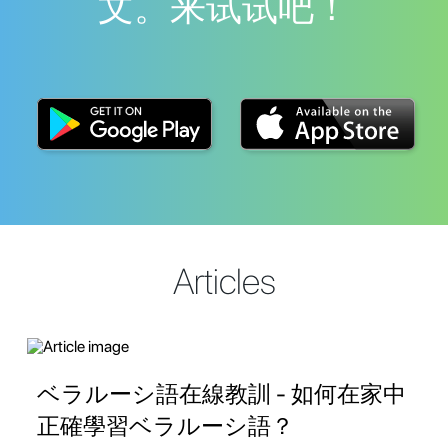
文。来试试吧！
Articles
ベラルーシ語在線教訓 - 如何在家中
正確學習ベラルーシ語？