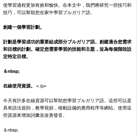
使學習過程更加有效和愉快。在本文中，我們將研究一些技巧和
技巧，可以幫助您在家中學習ブルガリア語。
創建一個學習計劃。
計劃是學習成功的重要組成部分ブルガリア語。創建適合您需求
和目標的計劃。確定您需要學習的技能和主題，並為每個階段設
定特定目標。
＆nbsp;
在線使用資源。
< /p>
今天有許多在線資源可以幫助您學習ブルガリア語。這些可以是
具有語法規則，教學視頻，移動設備的應用程序等網站。使用這
些資源來增加詞彙並改善發音。
＆nbsp;