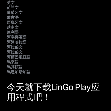
英文
荷兰文
葡萄牙文
蒙古語
西班牙文
越南文
達利語
阿塞拜疆語
阿姆哈拉語
阿拉伯文
阿拉伯文
阿爾巴尼亞語
馬來語
馬其頓語
馬達加斯加語
今天就下载LinGo Play应
用程式吧！