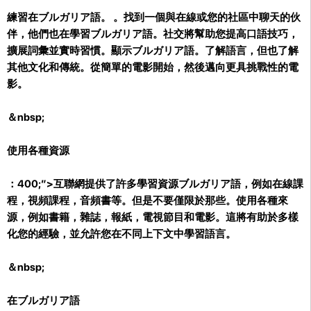
練習在ブルガリア語。 。找到一個與在線或您的社區中聊天的伙
伴，他們也在學習ブルガリア語。社交將幫助您提高口語技巧，
擴展詞彙並實時習慣。顯示ブルガリア語。了解語言，但也了解
其他文化和傳統。從簡單的電影開始，然後邁向更具挑戰性的電
影。
＆nbsp;
使用各種資源
：400;”>互聯網提供了許多學習資源ブルガリア語，例如在線課
程，視頻課程，音頻書等。但是不要僅限於那些。使用各種來
源，例如書籍，雜誌，報紙，電視節目和電影。這將有助於多樣
化您的經驗，並允許您在不同上下文中學習語言。
＆nbsp;
在ブルガリア語