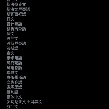
斯洛伐克文
斯洛文尼亞語
斯瓦西裡語
日文
普什圖語
格魯吉亞語
法文
波兰文
波斯尼亞語
波斯語
泰文
泰米爾語
烏克蘭語
烏爾都語
瑞典文
白俄羅斯語
立陶宛語
索馬里語
緬甸語
繁体中文
罗马尼亚文 土耳其文
芬兰文