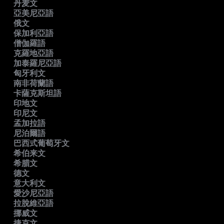
丹麦文
亞美尼亞語
俄文
保加利亞語
僧伽羅語
克羅地亞語
加泰羅尼亞語
匈牙利文
南非荷蘭語
卡薩克斯坦語
印地文
印尼文
孟加拉語
尼泊爾語
巴西式葡萄牙文
希伯来文
希腊文
德文
意大利文
愛沙尼亞語
拉脫維亞語
挪威文
捷克文