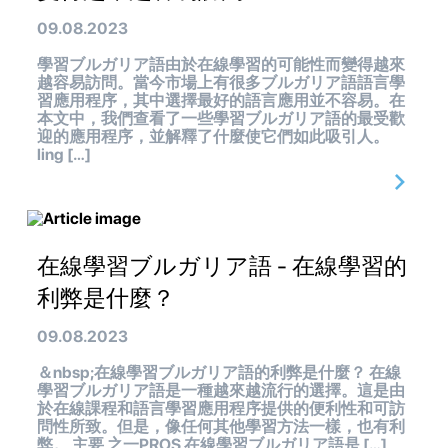
09.08.2023
學習ブルガリア語由於在線學習的可能性而變得越來
越容易訪問。當今市場上有很多ブルガリア語語言學
習應用程序，其中選擇最好的語言應用並不容易。在
本文中，我們查看了一些學習ブルガリア語的最受歡
迎的應用程序，並解釋了什麼使它們如此吸引人。
ling […]
在線學習ブルガリア語 - 在線學習的
利弊是什麼？
09.08.2023
＆nbsp;在線學習ブルガリア語的利弊是什麼？ 在線
學習ブルガリア語是一種越來越流行的選擇。這是由
於在線課程和語言學習應用程序提供的便利性和可訪
問性所致。但是，像任何其他學習方法一樣，也有利
弊。 主要 之一PROS 在線學習ブルガリア語是 […]