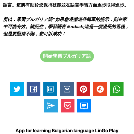
語言。這將有助於您保持技能並在語言學習方面逐步取得進步。
所以，學習ブルガリア語'' 如果您遵循這些簡單的提示，則在家
中可能有效。請記住，學習語言＆ndash;這是一個漫長的過程，
但是要堅持不懈，您可以成功！
開始學習ブルガリア語
App for learning Bulgarian language LinGo Play