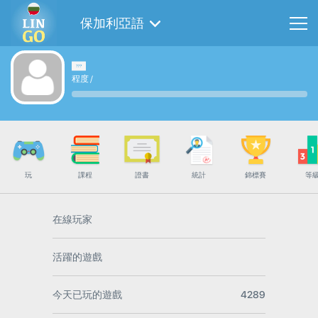
保加利亞語
程度
/
玩
課程
證書
統計
錦標賽
等
在線玩家
活躍的遊戲
今天已玩的遊戲
4289