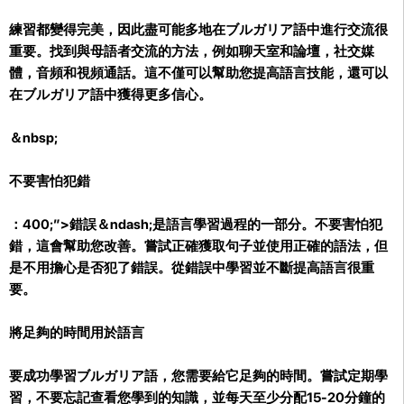
練習都變得完美，因此盡可能多地在ブルガリア語中進行交流很
重要。找到與母語者交流的方法，例如聊天室和論壇，社交媒
體，音頻和視頻通話。這不僅可以幫助您提高語言技能，還可以
在ブルガリア語中獲得更多信心。
＆nbsp;
不要害怕犯錯
：400;”>錯誤＆ndash;是語言學習過程的一部分。不要害怕犯
錯，這會幫助您改善。嘗試正確獲取句子並使用正確的語法，但
是不用擔心是否犯了錯誤。從錯誤中學習並不斷提高語言很重
要。
將足夠的時間用於語言
要成功學習ブルガリア語，您需要給它足夠的時間。嘗試定期學
習，不要忘記查看您學到的知識，並每天至少分配15-20分鐘的