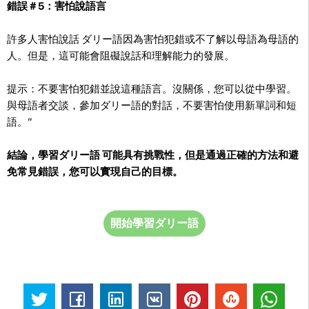
錯誤＃5：害怕說語言
許多人害怕說話 ダリー語因為害怕犯錯或不了解以母語為母語的
人。但是，這可能會阻礙說話和理解能力的發展。
提示：不要害怕犯錯並說這種語言。沒關係，您可以從中學習。
與母語者交談，參加ダリー語的對話，不要害怕使用新單詞和短
語。”
結論，學習ダリー語 可能具有挑戰性，但是通過正確的方法和避
免常見錯誤，您可以實現自己的目標。
開始學習ダリー語