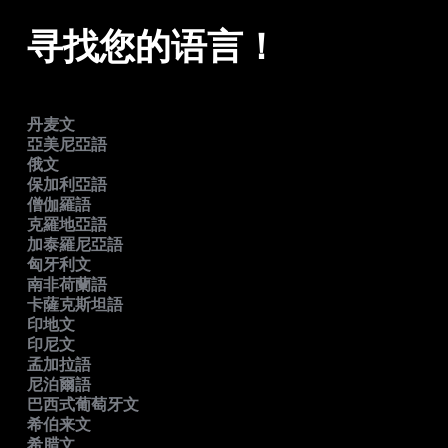
寻找您的语言！
丹麦文
亞美尼亞語
俄文
保加利亞語
僧伽羅語
克羅地亞語
加泰羅尼亞語
匈牙利文
南非荷蘭語
卡薩克斯坦語
印地文
印尼文
孟加拉語
尼泊爾語
巴西式葡萄牙文
希伯来文
希腊文