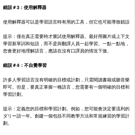
錯誤＃3：使用解釋器
使用解釋器可以是學習語言時有用的工具，但它也可能導致錯誤
提示：僅在真正需要時才嘗試使用解釋器。最好用圖片或上下文
學習新單詞和短語，而不是與翻譯人員一起學習。一點一點地，
您會更好地理解語言，應該在沒有口譯員的情況下做。
錯誤＃4：不自覺學習
許多人學習語言沒有明確的目標或計劃，只需閱讀書籍或聽音樂
即可。但是，要真正掌握一種語言，您需要有一個明確的目標和
學習計劃。
提示：定義您的目標和學習計劃。例如，您可能會決定要流利的
ダリー語一年。創建一個包括不同教學方法和常規練習的學習計
劃。