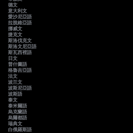
德文
意大利文
愛沙尼亞語
拉脫維亞語
挪威文
捷克文
斯洛伐克文
斯洛文尼亞語
斯瓦西裡語
日文
普什圖語
格魯吉亞語
法文
波兰文
波斯尼亞語
波斯語
泰文
泰米爾語
烏克蘭語
烏爾都語
瑞典文
白俄羅斯語