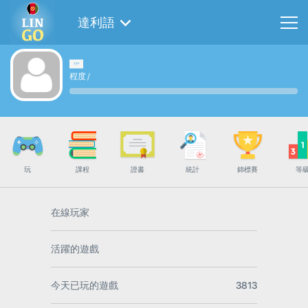
達利語
程度
/
玩
課程
證書
統計
錦標賽
等
在線玩家
活躍的遊戲
今天已玩的遊戲
3813