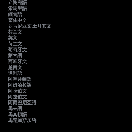
立陶宛語
索馬里語
緬甸語
繁体中文
罗马尼亚文 土耳其文
芬兰文
英文
荷兰文
葡萄牙文
蒙古語
西班牙文
越南文
達利語
阿塞拜疆語
阿姆哈拉語
阿拉伯文
阿拉伯文
阿爾巴尼亞語
馬來語
馬其頓語
馬達加斯加語