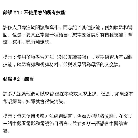
錯誤＃1：不使用您的所有技能
許多人只專注於閱讀和寫作，而忘記了其他技能，例如聆聽和講
話。但是，要真正掌握一種語言，您需要發展所有四種技能：閱
讀，寫作，聽力和說話。
提示：使用多種學習方法（例如閱讀書籍），定期練習所有四個
技能，聆聽音頻和視頻材料，並與以母語為母語的人交談。
錯誤＃2：練習
許多人認為他們可以學習 僅在學校或大學上課。但是，如果沒有
常規練習，知識就會很快消失。
提示：每天使用多種方法練習語言，例如與母語者交談，在ダリ
ー語中觀看電影和電視節目語言，並在ダリー語語言中閱讀書
籍。