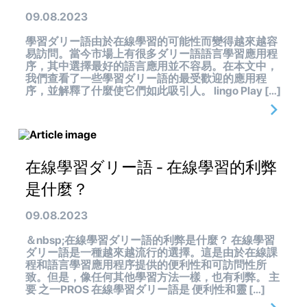
09.08.2023
學習ダリー語由於在線學習的可能性而變得越來越容
易訪問。當今市場上有很多ダリー語語言學習應用程
序，其中選擇最好的語言應用並不容易。在本文中，
我們查看了一些學習ダリー語的最受歡迎的應用程
序，並解釋了什麼使它們如此吸引人。 lingo Play […]
在線學習ダリー語 - 在線學習的利弊
是什麼？
09.08.2023
＆nbsp;在線學習ダリー語的利弊是什麼？ 在線學習
ダリー語是一種越來越流行的選擇。這是由於在線課
程和語言學習應用程序提供的便利性和可訪問性所
致。但是，像任何其他學習方法一樣，也有利弊。 主
要 之一PROS 在線學習ダリー語是 便利性和靈 […]