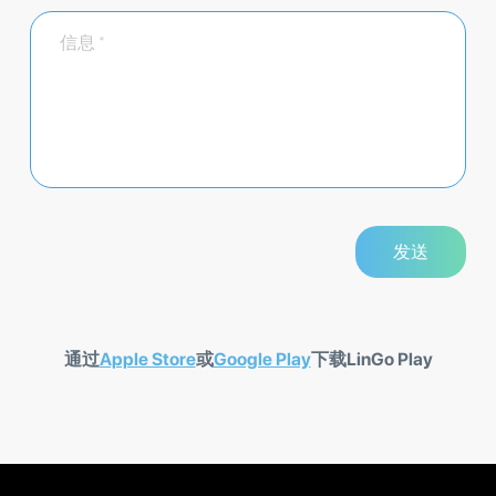
通过
Apple Store
或
Google Play
下载LinGo Play