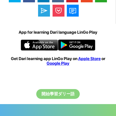
App for learning Dari language LinGo Play
Get Dari learning app LinGo Play on
Apple Store
or
Google Play
開始學習ダリー語