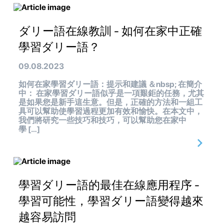
ダリー語在線教訓 - 如何在家中正確
學習ダリー語？
09.08.2023
如何在家學習ダリー語：提示和建議 ＆nbsp; 在簡介
中： 在家學習ダリー語似乎是一項艱鉅的任務，尤其
是如果您是新手這生意。但是，正確的方法和一組工
具可以幫助使學習過程更加有效和愉快。在本文中，
我們將研究一些技巧和技巧，可以幫助您在家中
學 […]
學習ダリー語的最佳在線應用程序 -
學習可能性，學習ダリー語變得越來
越容易訪問