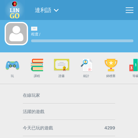
達利語
程度
/
玩
課程
證書
統計
錦標賽
等
在線玩家
活躍的遊戲
今天已玩的遊戲
4299