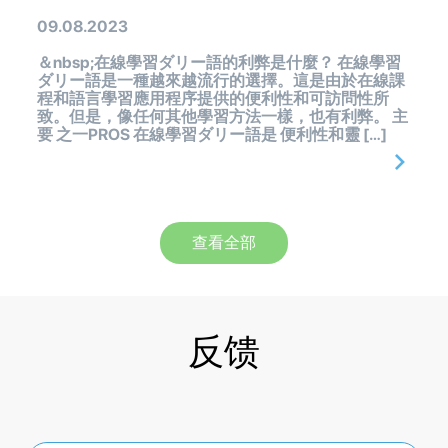
09.08.2023
＆nbsp;在線學習ダリー語的利弊是什麼？ 在線學習
ダリー語是一種越來越流行的選擇。這是由於在線課
程和語言學習應用程序提供的便利性和可訪問性所
致。但是，像任何其他學習方法一樣，也有利弊。 主
要 之一PROS 在線學習ダリー語是 便利性和靈 […]
查看全部
反馈