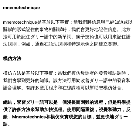
mnemotechnique
mnemotechnique是基於以下事實：當我們將信息與已經知道或以
關聯的形式記住的事物相關聯時，我們會更好地記住信息。此方
法可用於記住ダリー語中的新單詞。瘋子技術也可以用來記住語
法規則，例如，通過在語法規則和特定示例之間建立關聯。
模仿方法
模仿方法是基於以下事實：當我們模仿母語者的發音和語調時，
我們會學到更好的知識。該方法可用於改善ダリー語中的發音和
語音理解。有許多應用程序和在線課程可以幫助您模仿發音。
總結，學習ダリー語可以是一個漫長而困難的過程，但是科學提
供了許多方法來幫助加快流程。使用間隔重複，視覺和聽力，反
饋，Mnemotechnics和模仿來實現您的目標，並更快地ダリー
語。