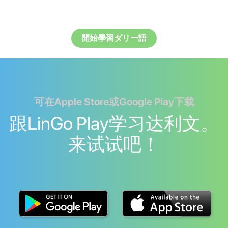
開始學習ダリー語
可在Apple Store或Google Play下载
跟LinGo Play学习达利文。
来试试吧！