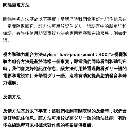
間隔重複方法
間隔重複方法基於以下事實：當我們時我們會更好地記住信息在
一定間隔返回它。該方法可用於記住ダリー語語言中的新單詞和
短語。有許多使用間隔重複方法的應用程序和在線服務，例如術
語。
視力和聽力組合方法style =“ font-prom-prient：400;”>視覺和
聽力組合方法是基於這樣一個事實，即當我們同時看到和聽到它
時，我們會更好地記住信息。該方法可用於通過觀看ダリー語的
電影和電視節目來學習ダリー語。這將有助於提高您的發音和聽
力理解。
反饋方法
反饋方法基於以下事實：當我們收到有關表現的反饋時，我們會
更好地記住信息。該方法可用於提高ダリー語的語法技能。有許
多在線課程可以根據您對作業的答案提供反饋。