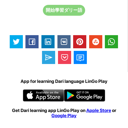
開始學習ダリー語
App for learning Dari language LinGo Play
Get Dari learning app LinGo Play on
Apple Store
or
Google Play