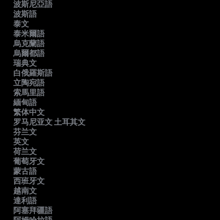
波斯尼亞語
波斯語
泰文
泰米爾語
烏克蘭語
烏爾都語
瑞典文
白俄羅斯語
立陶宛語
索馬里語
緬甸語
繁体中文
罗马尼亚文 土耳其文
芬兰文
英文
荷兰文
葡萄牙文
蒙古語
西班牙文
越南文
達利語
阿塞拜疆語