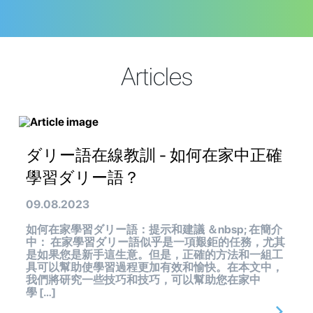
Articles
ダリー語在線教訓 - 如何在家中正確
學習ダリー語？
09.08.2023
如何在家學習ダリー語：提示和建議 ＆nbsp; 在簡介
中： 在家學習ダリー語似乎是一項艱鉅的任務，尤其
是如果您是新手這生意。但是，正確的方法和一組工
具可以幫助使學習過程更加有效和愉快。在本文中，
我們將研究一些技巧和技巧，可以幫助您在家中
學 […]