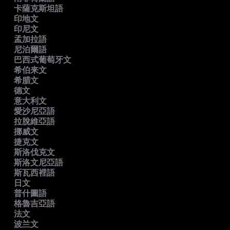
卡薩克斯坦語
印地文
印尼文
孟加拉語
尼泊爾語
巴西式葡萄牙文
希伯来文
希腊文
德文
意大利文
愛沙尼亞語
拉脫維亞語
挪威文
捷克文
斯洛伐克文
斯洛文尼亞語
斯瓦西裡語
日文
普什圖語
格魯吉亞語
法文
波兰文