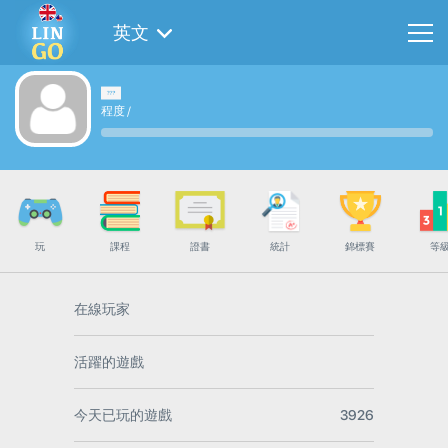
英文
程度
/
玩
課程
證書
統計
錦標賽
等
在線玩家
活躍的遊戲
今天已玩的遊戲
3926