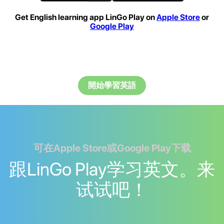
Get English learning app LinGo Play on
Apple Store
or
Google Play
開始學習英語
可在Apple Store或Google Play下载
跟LinGo Play学习英文。来
试试吧！