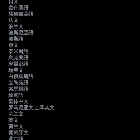
日文
普什圖語
格魯吉亞語
法文
波兰文
波斯尼亞語
波斯語
泰文
泰米爾語
烏克蘭語
烏爾都語
瑞典文
白俄羅斯語
立陶宛語
索馬里語
緬甸語
繁体中文
罗马尼亚文 土耳其文
芬兰文
英文
荷兰文
葡萄牙文
蒙古語