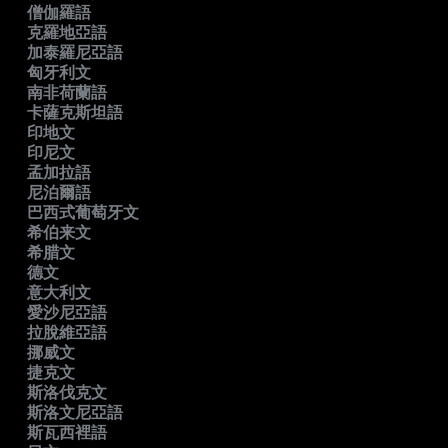
僧伽羅語
克羅地亞語
加泰羅尼亞語
匈牙利文
南非荷蘭語
卡薩克斯坦語
印地文
印尼文
孟加拉語
尼泊爾語
巴西式葡萄牙文
希伯来文
希腊文
德文
意大利文
愛沙尼亞語
拉脫維亞語
挪威文
捷克文
斯洛伐克文
斯洛文尼亞語
斯瓦西裡語