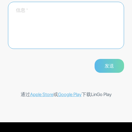
通过
Apple Store
或
Google Play
下载LinGo Play