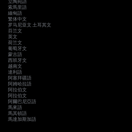
立陶宛語
索馬里語
緬甸語
繁体中文
罗马尼亚文 土耳其文
芬兰文
英文
荷兰文
葡萄牙文
蒙古語
西班牙文
越南文
達利語
阿塞拜疆語
阿姆哈拉語
阿拉伯文
阿拉伯文
阿爾巴尼亞語
馬來語
馬其頓語
馬達加斯加語