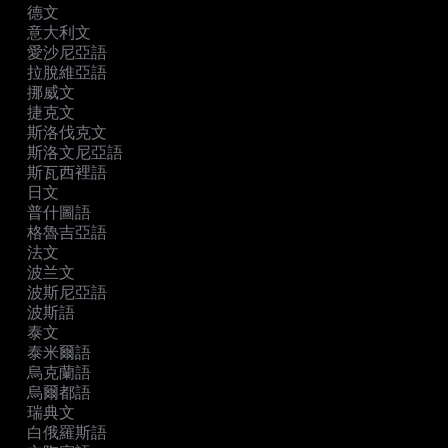
德文
意大利文
愛沙尼亞語
拉脫維亞語
挪威文
捷克文
斯洛伐克文
斯洛文尼亞語
斯瓦西裡語
日文
普什圖語
格魯吉亞語
法文
波兰文
波斯尼亞語
波斯語
泰文
泰米爾語
烏克蘭語
烏爾都語
瑞典文
白俄羅斯語