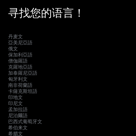
寻找您的语言！
丹麦文
亞美尼亞語
俄文
保加利亞語
僧伽羅語
克羅地亞語
加泰羅尼亞語
匈牙利文
南非荷蘭語
卡薩克斯坦語
印地文
印尼文
孟加拉語
尼泊爾語
巴西式葡萄牙文
希伯来文
希腊文