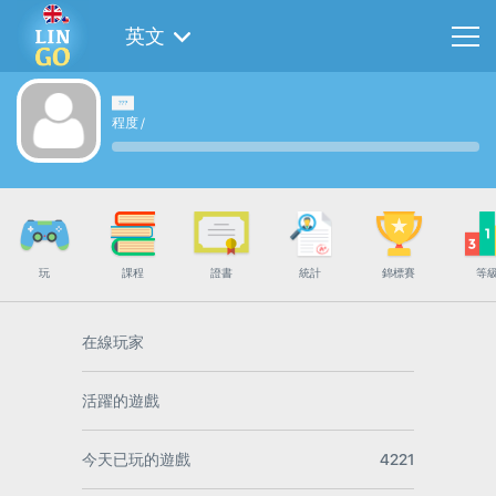
英文
程度
/
玩
課程
證書
統計
錦標賽
等
在線玩家
活躍的遊戲
今天已玩的遊戲
4221