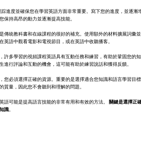
跟踪進度並確保您在學習英語方面非常重要。寫下您的進度，並逐漸
您保持高昂的動力並逐漸提高技能。
是傳統教科書和在線課程的很好的補充。使用額外的材料擴展詞彙並
在英語中觀看電影和電視節目，或在英語中收聽播客。
：400;”>此外，許多學習的視頻課程英語具有互動任務和練習，有助於鞏固您
生進行評論和互動的機會，這可能有助於練習說話和獲得反饋。
，您必須選擇正確的資源。重要的是選擇適合您知識和語言學習目標
的質量，因此您不會聽到和理解的問題。
英語可能是提高語言技能的非常有用和有效的方法。
關鍵是選擇正確的
知識
。