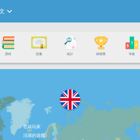
文
課程
證書
統計
錦標賽
等級
在線玩家
活躍的遊戲