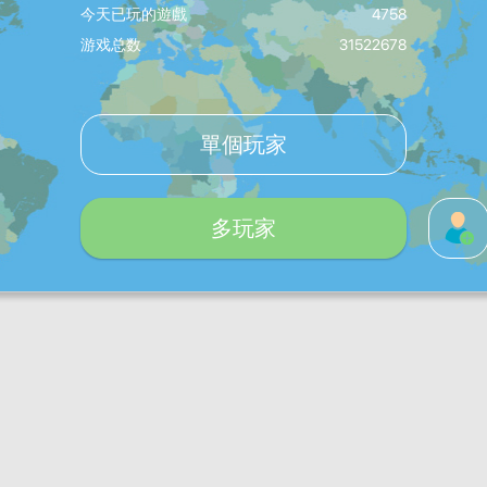
今天已玩的遊戲
4758
游戏总数
31522678
單個玩家
多玩家