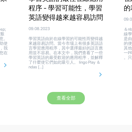
程序 - 學習可能性，學習
的
英語變得越來越容易訪問
09.
09.08.2023
p;
＆n
項艱
線
意。
學習英語由於在線學習的可能性而變得越
是
助使
來越容易訪問。當今市場上有很多英語語
的
，我
言學習應用程序，其中選擇最好的語言應
其他
您在
用並不容易。在本文中，我們查看了一些
一P
學習英語的最受歡迎的應用程序，並解釋
。只要
了什麼使它們如此吸引人。 lingo Play ＆
ndas […]
查看全部