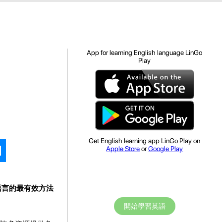
App for learning English language LinGo
Play
Get English learning app LinGo Play on
Apple Store
or
Google Play
語言的最有效方法
開始學習英語