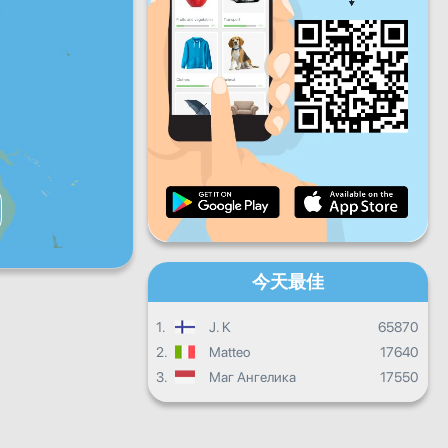
星期五
星期六
星期天
每日进度
每月进度
證書
總體進度
今天最佳
1.
J. K
65870
2.
Matteo
17640
3.
Маг Ангелика
17550