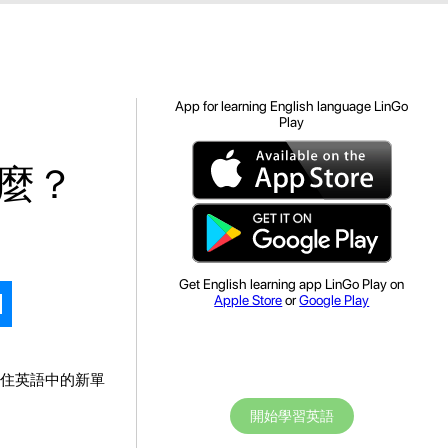
App for learning English language LinGo
Play
麼？
Get English learning app LinGo Play on
Apple Store
or
Google Play
住英語中的新單
開始學習英語