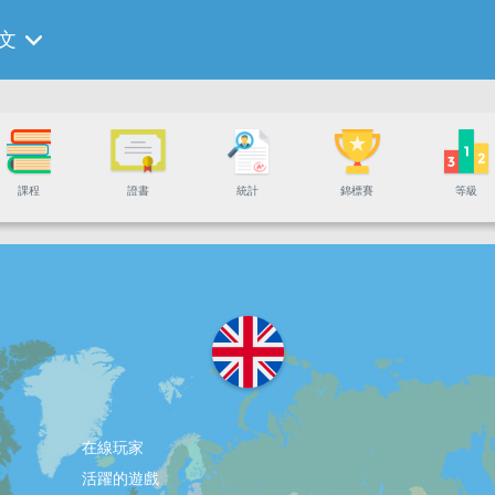
文
課程
證書
統計
錦標賽
等級
在線玩家
活躍的遊戲