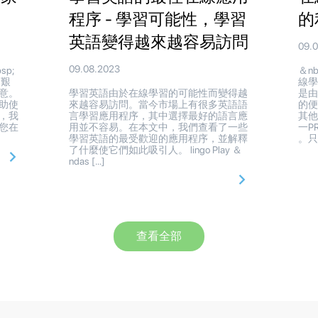
程序 - 學習可能性，學習
的
英語變得越來越容易訪問
09.
09.08.2023
p;
＆n
項艱
線
意。
學習英語由於在線學習的可能性而變得越
是
助使
來越容易訪問。當今市場上有很多英語語
的
，我
言學習應用程序，其中選擇最好的語言應
其他
您在
用並不容易。在本文中，我們查看了一些
一P
學習英語的最受歡迎的應用程序，並解釋
。只要
了什麼使它們如此吸引人。 lingo Play ＆
ndas […]
查看全部