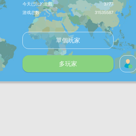
今天已玩的遊戲
3777
游戏总数
31535587
單個玩家
多玩家