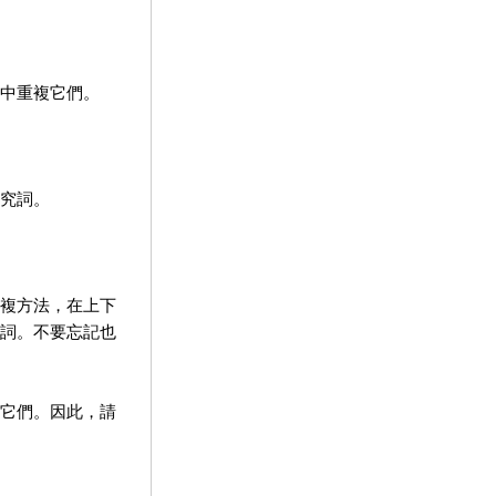
中重複它們。
究詞。
複方法，在上下
詞。不要忘記也
它們。因此，請