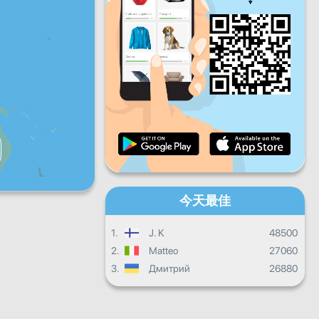
星期五
星期六
星期天
每日进度
每月进度
證書
總體進度
今天最佳
1.
J. K
48500
2.
Matteo
27060
3.
Дмитрий
26880