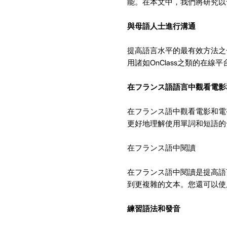
能。在本文中，我們將研究以
與母語人士進行溝通
提高語言水平的最有效方法之
用諸如OnClass之類的在線
在フランス語語言中觀看電影
在フランス語中觀看電影和電
更好地理解使用單詞和短語的
在フランス語中閱讀
在フランス語中閱讀是提高語
到更複雜的文本。您還可以使
練習語法和發音