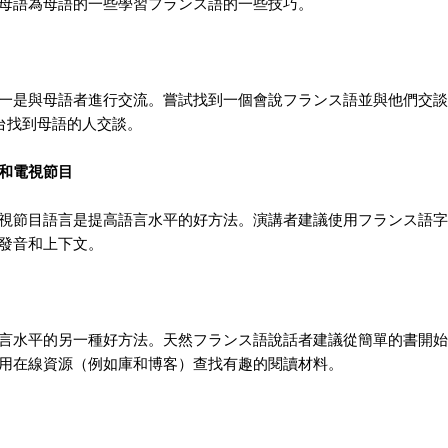
母語為母語的一些學習フランス語的一些技巧。
一是與母語者進行交流。嘗試找到一個會說フランス語並與他們交談
平台找到母語的人交談。
和電視節目
視節目語言是提高語言水平的好方法。演講者建議使用フランス語字
發音和上下文。
言水平的另一種好方法。天然フランス語說話者建議從簡單的書開始
用在線資源（例如庫和博客）查找有趣的閱讀材料。