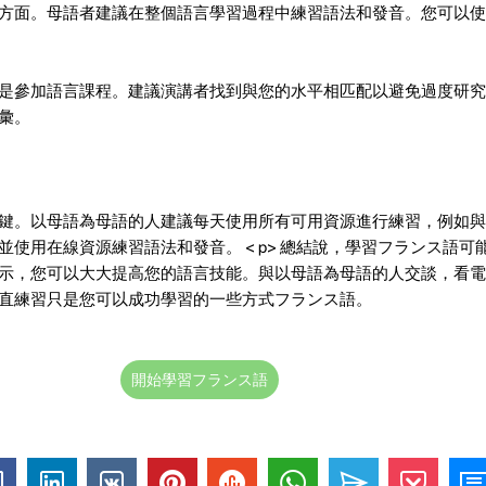
方面。母語者建議在整個語言學習過程中練習語法和發音。您可以使
是參加語言課程。建議演講者找到與您的水平相匹配以避免過度研究
彙。
鍵。以母語為母語的人建議每天使用所有可用資源進行練習，例如與
並使用在線資源練習語法和發音。
< p>
總結說，學習フランス語可
示，您可以大大提高您的語言技能。與以母語為母語的人交談，看電
直練習只是您可以成功學習的一些方式フランス語。
開始學習フランス語