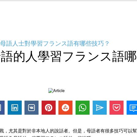
- 母語人士對學習フランス語有哪些技巧？
母語的人學習フランス語哪
戰，尤其是對於非本地人的說話者。但是，母語者有很多技巧可以幫