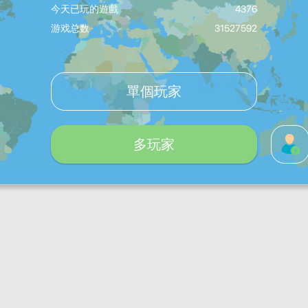
今天已玩的遊戲
4376
游戏总数
31527592
單個玩家
多玩家