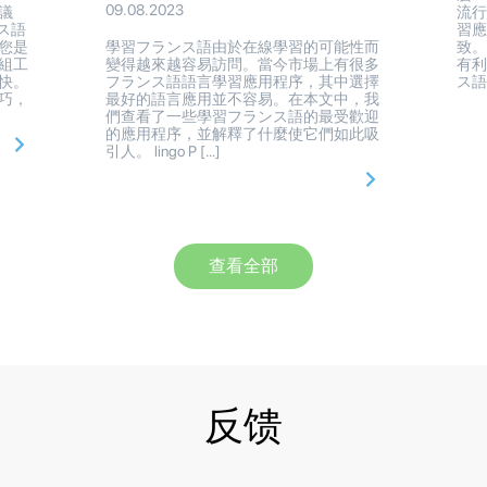
09.08.2023
議
流
ンス語
習
您是
學習フランス語由於在線學習的可能性而
致
組工
變得越來越容易訪問。當今市場上有很多
有利
快。
フランス語語言學習應用程序，其中選擇
ス語
巧，
最好的語言應用並不容易。在本文中，我
們查看了一些學習フランス語的最受歡迎
的應用程序，並解釋了什麼使它們如此吸
引人。 lingo P […]
查看全部
反馈