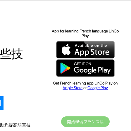
App for learning French language LinGo
Play
些技
Get French learning app LinGo Play on
Apple Store
or
Google Play
開始學習フランス語
助您提高語言技