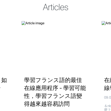
Articles
 如
學習フランス語的最佳
在
ラ
在線應用程序 - 學習可能
線
性，學習フランス語變
09.
得越來越容易訪問
＆n
麼？