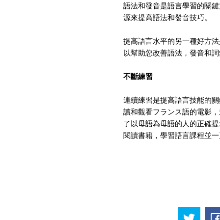
語法和發音是語言學習的關鍵
源來提高語法和發音技巧。
提高語言水平的另一種好方法
以幫助您改善語法，發音和詞
不斷練習
連續練習是提高語言技能的關
讀和觀看フランス語的電影，
了以母語為母語的人的正確提
閱讀書籍，學習語言課程並一