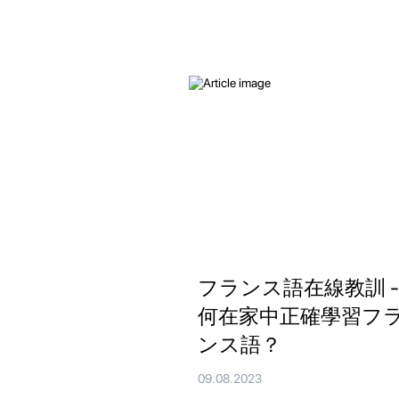
フランス語在線教訓 -
何在家中正確學習フ
ンス語？
09.08.2023