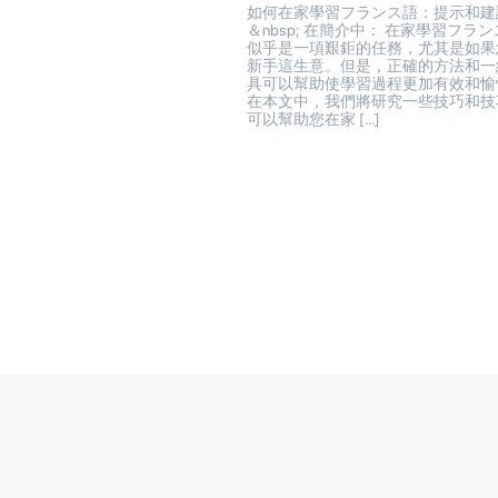
如何在家學習フランス語：提示和建
＆nbsp; 在簡介中： 在家學習フラ
似乎是一項艱鉅的任務，尤其是如果
新手這生意。但是，正確的方法和一
具可以幫助使學習過程更加有效和愉
在本文中，我們將研究一些技巧和技
可以幫助您在家 […]