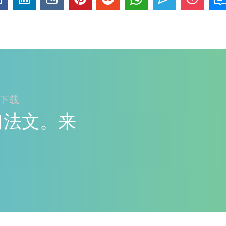
ay下载
y学习法文。来