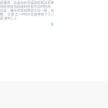
行的選擇。這是由於在線課程和語言學
應用程序提供的便利性和可訪問性所
。但是，像任何其他學習方法一樣，也
弊。 主要 之一PROS 在線學習フラン
是 便利 […]