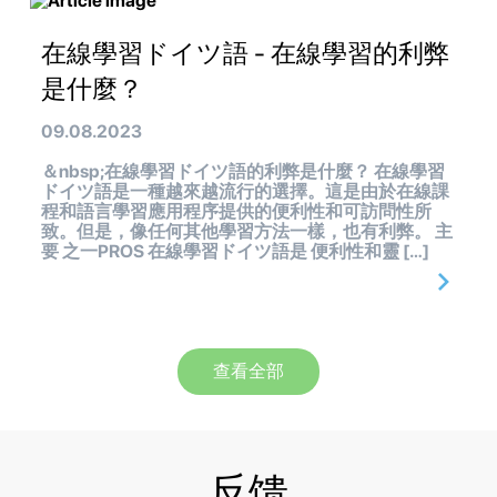
在線學習ドイツ語 - 在線學習的利弊
是什麼？
09.08.2023
＆nbsp;在線學習ドイツ語的利弊是什麼？ 在線學習
ドイツ語是一種越來越流行的選擇。這是由於在線課
程和語言學習應用程序提供的便利性和可訪問性所
致。但是，像任何其他學習方法一樣，也有利弊。 主
要 之一PROS 在線學習ドイツ語是 便利性和靈 […]
查看全部
反馈