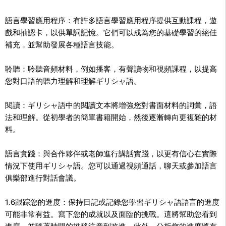
語言學習應用程序：有許多語言學習應用程序提供互動課程，遊
戲和抽認卡，以供單詞記憶。它們可以成為您的基礎學習的絕佳
補充，並幫助發展各種語言技能。
聆聽：聆聽音頻材料，例如播客，有聲讀物和視頻課程，以提高
您對口語的聽力理解和理解ギリシャ語。
閱讀：ギリシャ語中的閱讀文本將增強您對書面材料的詞彙，語
法和理解。從初學者的簡單書籍開始，然後逐漸轉向更複雜的材
料。
語言實踐：與合作夥伴或老師進行講話實踐，以更有信心在實際
情況下使用ギリシャ語。您可以通過視頻通話，聊天或參加語言
俱樂部進行對話會議。
1.6跟踪您的進度：保持日記或記錄您學習ギリシャ語語言的進度
可能非常有益。寫下您的成就以及面臨的挑戰。這將幫助您看到