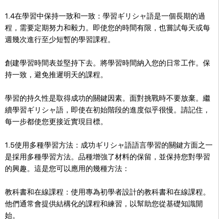
1.4在學習中保持一致和一致：學習ギリシャ語是一個長期的過
程，需要定期努力和毅力。即使您的時間有限，也嘗試每天或每
週幾次進行至少短暫的學習課程。
創建學習時間表並堅持下去。將學習時間納入您的日常工作。保
持一致，避免推遲明天的課程。
學習的持久性是取得成功的關鍵因素。面對挑戰時不要放棄。繼
續學習ギリシャ語，即使在初始階段的進度似乎很慢。請記住，
每一步都使您更接近實現目標。
1.5使用多種學習方法：成功ギリシャ語語言學習的關鍵方面之一
是採用多種學習方法。品種增強了材料的保留，並保持您對學習
的興趣。這是您可以應用的幾種方法：
教科書和在線課程：使用專為初學者設計的教科書和在線課程。
他們通常會提供結構化的課程和練習，以幫助您從基礎知識開
始。