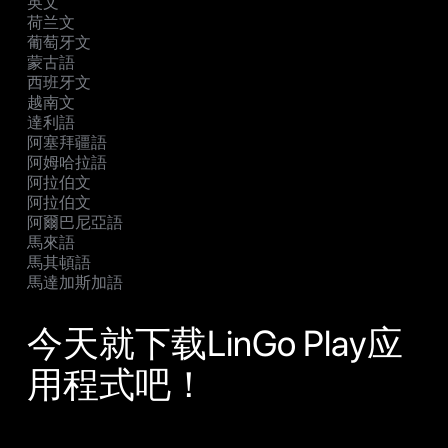
英文
荷兰文
葡萄牙文
蒙古語
西班牙文
越南文
達利語
阿塞拜疆語
阿姆哈拉語
阿拉伯文
阿拉伯文
阿爾巴尼亞語
馬來語
馬其頓語
馬達加斯加語
今天就下载LinGo Play应
用程式吧！