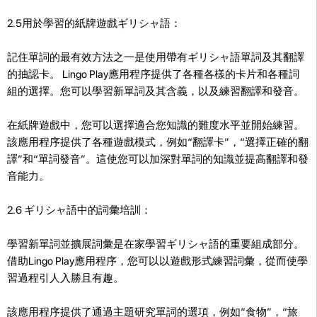
2.5用於學習的紙牌遊戲ギリシャ語：
記住單詞的最有效方法之一是使用帶有ギリシャ語單詞及其翻譯
的抽認卡。 Lingo Play應用程序提供了各種各樣的卡片和各種詞
組的選擇。您可以學習新單詞及其含義，以及練習翻譯和發音。
在紙牌遊戲中，您可以選擇適合您知識的難度水平並開始練習。
該應用程序提供了各種遊戲模式，例如“翻譯卡”，“選擇正確的翻
譯”和“單詞發音”。這使您可以加深對單詞的知識並提高翻譯和發
音能力。
2.6 ギリシャ語中的詞彙培訓：
學習新單詞並擴展詞彙是在家學習ギリシャ語的重要組成部分。
借助Lingo Play應用程序，您可以以遊戲形式練習詞彙，從而使學
習過程引人入勝且有趣。
該應用程序提供了通過主題研究單詞的選項，例如“食物”，“旅