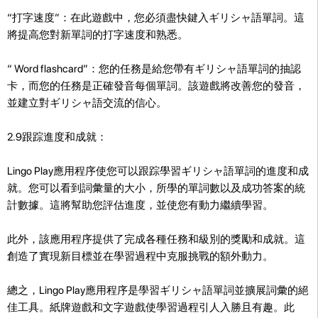
“打字速度”：在此遊戲中，您必須盡快鍵入ギリシャ語單詞。這
將提高您對新單詞的打字速度和熟悉。
“ Word flashcard”：您的任務是給您帶有ギリシャ語單詞的抽認
卡，而您的任務是正確發音每個單詞。該遊戲將改善您的發音，
並建立對ギリシャ語交流的信心。
2.9跟踪進度和成就：
Lingo Play應用程序使您可以跟踪學習ギリシャ語單詞的進度和成
就。您可以看到詞彙量的大小，所學的單詞數以及成功答案的統
計數據。這將幫助您評估進度，並使您有動力繼續學習。
此外，該應用程序提供了完成各種任務和級別的獎勵和成就。這
創造了實現新目標並在學習過程中克服挑戰的額外動力。
總之，Lingo Play應用程序是學習ギリシャ語單詞並擴展詞彙的絕
佳工具。紙牌遊戲和文字遊戲使學習過程引人入勝且有趣。此