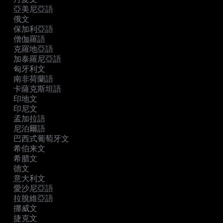
亞美尼亞語
俄文
保加利亞語
僧伽羅語
克羅地亞語
加泰羅尼亞語
匈牙利文
南非荷蘭語
卡薩克斯坦語
印地文
印尼文
孟加拉語
尼泊爾語
巴西式葡萄牙文
希伯来文
希腊文
德文
意大利文
愛沙尼亞語
拉脫維亞語
挪威文
捷克文