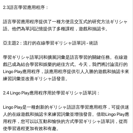
2.3語言學習應用程序：
語言學習應用程序提供了一種方便且交互式的研究方法ギリシャ
語。他們為單詞記憶提供了多種課程，遊戲和抽認卡。
亞主題2：流行的在線學習ギリシャ語單詞 - 術語
學習ギリシャ語單詞和擴展詞彙是語言學習的關鍵任務。在線遊
戲已成為結合學習和娛樂的絕佳方式。今天，我們將討論流行的
Lingo Play應用程序，該應用程序提供引人入勝的遊戲和抽認卡來
練習詞彙並改善ギリシャ語發音。
2.4 Lingo Play應用程序用於學習ギリシャ語單詞：
Lingo Play是一種創新的ギリシャ語語言學習應用程序，可提供迷
人的在線遊戲和抽認卡來練習詞彙並增強發音。借助Lingo Play應
用程序，您可以以互動和愉快的方式學習ギリシャ語單詞，從而
使學習過程更加有效和有趣。