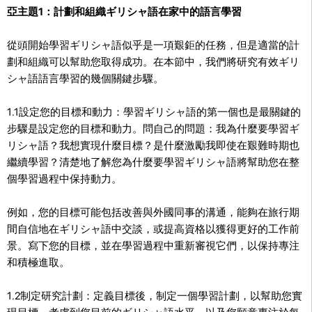
亞主題1：計劃和組織ギリシャ語在家中的語言學習
從頭開始學習ギリシャ語似乎是一項艱鉅的任務，但是適當的計
劃和組織可以幫助您取得成功。在本節中，我們將研究有效ギリ
シャ語語言學習的幾個關鍵步驟。
1.1設定您的目標和動力：學習ギリシャ語的第一個也是最關鍵的
步驟是設定您的目標和動力。問自己的問題：我為什麼要學習ギ
リシャ語？我想實現什麼目標？是什麼激勵我即使在艱難時期也
繼續學習？清楚地了解您為什麼要學習ギリシャ語將幫助您在整
個學習過程中保持動力。
例如，您的目標可能包括改善與外國同事的溝通，能夠在旅行期
間自信地在ギリシャ語中交談，或提高資格以獲得更好的工作前
景。寫下您的目標，並在學習過程中重新審視它們，以保持專注
和積極進取。
1.2制定研究計劃：定義目標後，制定一個學習計劃，以幫助您實