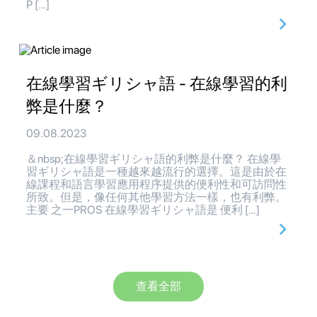
P […]
在線學習ギリシャ語 - 在線學習的利
弊是什麼？
09.08.2023
＆nbsp;在線學習ギリシャ語的利弊是什麼？ 在線學
習ギリシャ語是一種越來越流行的選擇。這是由於在
線課程和語言學習應用程序提供的便利性和可訪問性
所致。但是，像任何其他學習方法一樣，也有利弊。
主要 之一PROS 在線學習ギリシャ語是 便利 […]
查看全部