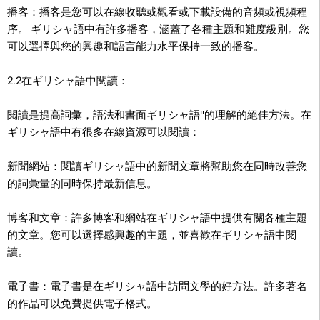
播客：播客是您可以在線收聽或觀看或下載設備的音頻或視頻程
序。 ギリシャ語中有許多播客，涵蓋了各種主題和難度級別。您
可以選擇與您的興趣和語言能力水平保持一致的播客。
2.2在ギリシャ語中閱讀：
閱讀是提高詞彙，語法和書面ギリシャ語''的理解的絕佳方法。在
ギリシャ語中有很多在線資源可以閱讀：
新聞網站：閱讀ギリシャ語中的新聞文章將幫助您在同時改善您
的詞彙量的同時保持最新信息。
博客和文章：許多博客和網站在ギリシャ語中提供有關各種主題
的文章。您可以選擇感興趣的主題，並喜歡在ギリシャ語中閱
讀。
電子書：電子書是在ギリシャ語中訪問文學的好方法。許多著名
的作品可以免費提供電子格式。