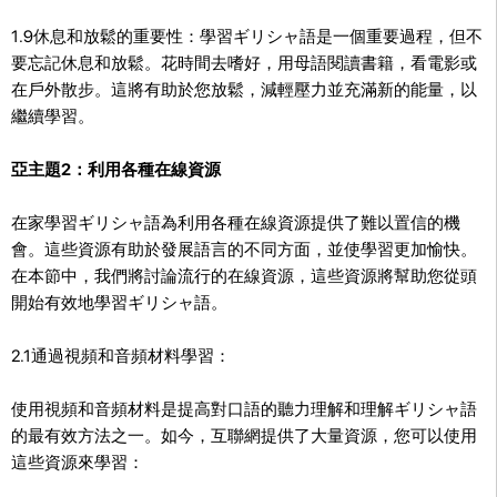
1.9休息和放鬆的重要性：學習ギリシャ語是一個重要過程，但不
要忘記休息和放鬆。花時間去嗜好，用母語閱讀書籍，看電影或
在戶外散步。這將有助於您放鬆，減輕壓力並充滿新的能量，以
繼續學習。
亞主題2：利用各種在線資源
在家學習ギリシャ語為利用各種在線資源提供了難以置信的機
會。這些資源有助於發展語言的不同方面，並使學習更加愉快。
在本節中，我們將討論流行的在線資源，這些資源將幫助您從頭
開始有效地學習ギリシャ語。
2.1通過視頻和音頻材料學習：
使用視頻和音頻材料是提高對口語的聽力理解和理解ギリシャ語
的最有效方法之一。如今，互聯網提供了大量資源，您可以使用
這些資源來學習：