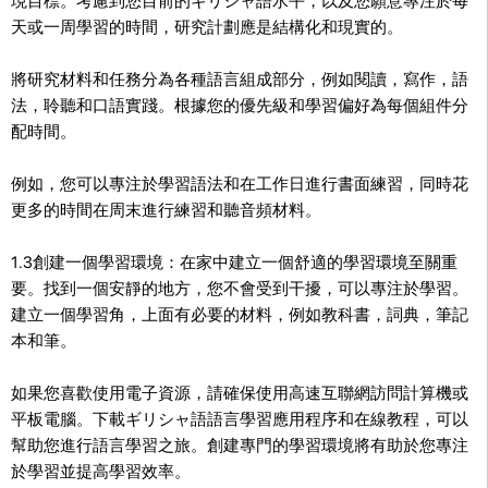
現目標。考慮到您目前的ギリシャ語水平，以及您願意專注於每
天或一周學習的時間，研究計劃應是結構化和現實的。
將研究材料和任務分為各種語言組成部分，例如閱讀，寫作，語
法，聆聽和口語實踐。根據您的優先級和學習偏好為每個組件分
配時間。
例如，您可以專注於學習語法和在工作日進行書面練習，同時花
更多的時間在周末進行練習和聽音頻材料。
1.3創建一個學習環境：在家中建立一個舒適的學習環境至關重
要。找到一個安靜的地方，您不會受到干擾，可以專注於學習。
建立一個學習角，上面有必要的材料，例如教科書，詞典，筆記
本和筆。
如果您喜歡使用電子資源，請確保使用高速互聯網訪問計算機或
平板電腦。下載ギリシャ語語言學習應用程序和在線教程，可以
幫助您進行語言學習之旅。創建專門的學習環境將有助於您專注
於學習並提高學習效率。