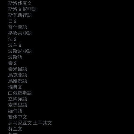
斯洛伐克文
斯洛文尼亞語
斯瓦西裡語
日文
普什圖語
格魯吉亞語
法文
波兰文
波斯尼亞語
波斯語
泰文
泰米爾語
烏克蘭語
烏爾都語
瑞典文
白俄羅斯語
立陶宛語
索馬里語
緬甸語
繁体中文
罗马尼亚文 土耳其文
芬兰文