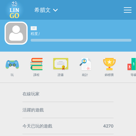
希腊文
程度
/
玩
課程
證書
統計
錦標賽
等
在線玩家
活躍的遊戲
今天已玩的遊戲
4270