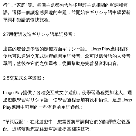
行”，“家庭”等。每個主題都包含許多與該主題相關的單詞和短
語。選擇一個讓您感興趣的主題，並開始在ギリシャ語中學習新
單詞和短語的愉快旅程。
2.7用術語改進ギリシャ語單詞發音：
適當的發音是學習的關鍵方面ギリシャ語。 Lingo Play應用程序
使您可以通過交互式課程練習單詞發音。您可以聽母語的人發音
單詞，然後在它們之後重複，從而幫助您完善發音和口音。
2.8交互式文字遊戲：
Lingo Play提供了各種交互式文字遊戲，使學習過程更加迷人。通
過遊戲學習ギリシャ語，使學習過程更加有效和愉快。這是Lingo
Play應用中可用的一些有趣的單詞遊戲：
“單詞匹配”：在此遊戲中，您需要將單詞與它們的翻譯或定義匹
配。這將幫助您記住新單詞並提高翻譯技巧。