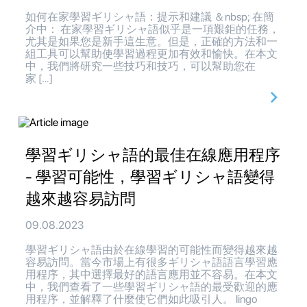
如何在家學習ギリシャ語：提示和建議 ＆nbsp; 在簡
介中： 在家學習ギリシャ語似乎是一項艱鉅的任務，
尤其是如果您是新手這生意。但是，正確的方法和一
組工具可以幫助使學習過程更加有效和愉快。在本文
中，我們將研究一些技巧和技巧，可以幫助您在
家 […]
學習ギリシャ語的最佳在線應用程序
- 學習可能性，學習ギリシャ語變得
越來越容易訪問
09.08.2023
學習ギリシャ語由於在線學習的可能性而變得越來越
容易訪問。當今市場上有很多ギリシャ語語言學習應
用程序，其中選擇最好的語言應用並不容易。在本文
中，我們查看了一些學習ギリシャ語的最受歡迎的應
用程序，並解釋了什麼使它們如此吸引人。 lingo