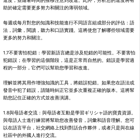
進度，並隨著時間的推移注意到改進。此外，分析您的進度將有
助於確定需要更多努力和關注的薄弱領域。
每週或每月對您的知識和技能進行不同語言組成部分的評估：語
法，詞彙，閱讀，聽力和口語實踐。這將使您了解哪些領域需要
更多的努力和關注。
1.7不要害怕犯錯：學習新語言總是涉及犯錯的可能性。不要害怕
犯錯誤；在學習的這個階段，這是正常而自然的。錯誤是學習過
程的一部分，它們可以幫助您學習和改進。
理解並將其用作增強知識的工具，將錯誤犯錯。如果您在語法或
發音中犯了錯誤，請隨時糾正它並多次重複正確的版本。這將幫
助您記住正確的方式並改善演講。
1.8與母語者交流：與母語者互動是學習ギリシャ語的寶貴資源。
與母語人士進行練習將幫助您改善發音，詞彙和語音理解。您可
以在語言平台，社交網絡上找到對話合作夥伴，或者只是與在線
社區中的外國人進行交流。