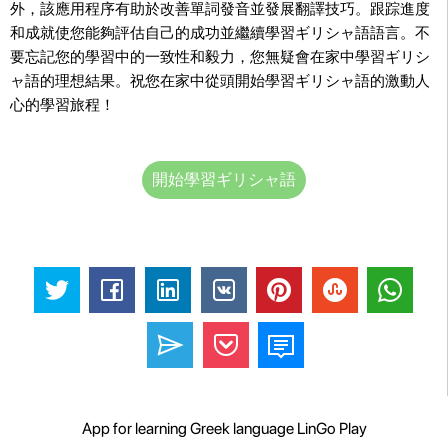
外，該應用程序有助於改善單詞發音並發展翻譯技巧。跟踪進度
和成就使您能夠評估自己的成功並繼續學習ギリシャ語語言。不
要忘記您的學習中的一致性和毅力，您無疑會在家中學習ギリシ
ャ語的理想結果。祝您在家中從頭開始學習ギリシャ語的激動人
心的學習旅程！
開始學習ギリシャ語
App for learning Greek language LinGo Play