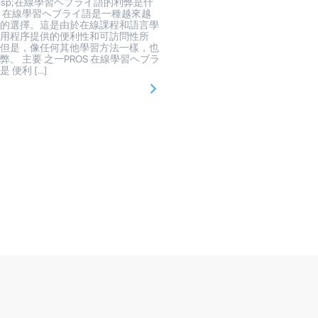
bsp;在線學習ヘブライ語的利弊是什
 在線學習ヘブライ語是一種越來越
行的選擇。這是由於在線課程和語言學
應用程序提供的便利性和可訪問性所
。但是，像任何其他學習方法一樣，也
弊。 主要 之一PROS 在線學習ヘブラ
是 便利 […]