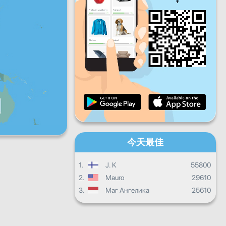
星期五
星期六
星期天
每日进度
每月进度
證書
總體進度
今天最佳
1.
J. K
55800
2.
Mauro
29610
3.
Маг Ангелика
25610