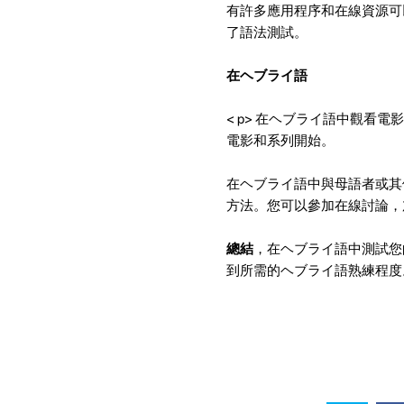
有許多應用程序和在線資源可
了語法測試。
在ヘブライ語
< p>
在ヘブライ語中觀看電影
電影和系列開始。
在ヘブライ語中與母語者或其
方法。您可以參加在線討論，
總結
，在ヘブライ語中測試您
到所需的ヘブライ語熟練程度