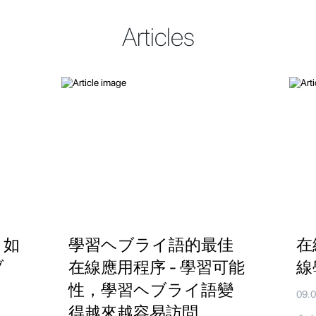
Articles
 如
學習ヘブライ語的最佳
在
ブ
在線應用程序 - 學習可能
線
性，學習ヘブライ語變
09.
得越來越容易訪問