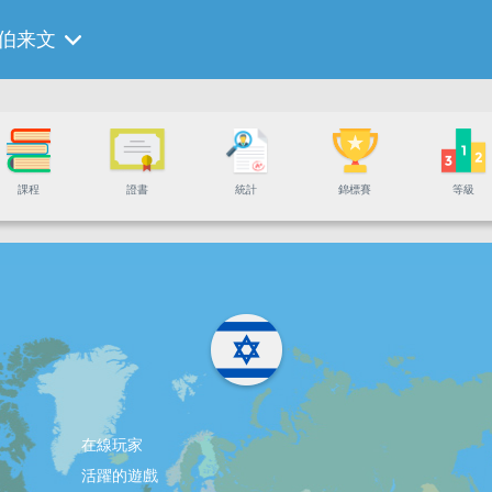
伯来文
課程
證書
統計
錦標賽
等級
在線玩家
活躍的遊戲