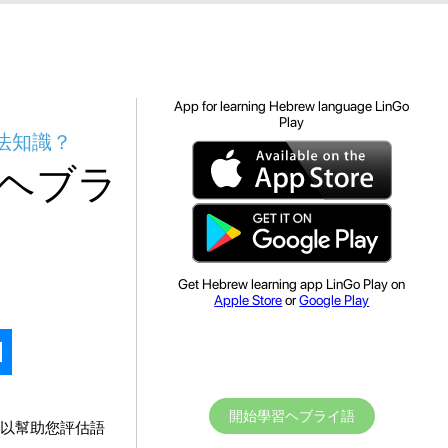
App for learning Hebrew language LinGo
Play
法知識？
ヘブラ
Get Hebrew learning app LinGo Play on
Apple Store
or
Google Play
開始學習ヘブライ語
以幫助您評估語