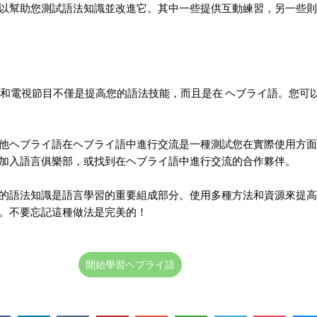
以幫助您測試語法知識並改進它。其中一些提供互動練習，另一些則
和電視節目不僅是提高您的語法技能，而且是在 ヘブライ語。您可
他ヘブライ語在ヘブライ語中進行交流是一種測試您在實際使用方面
加入語言俱樂部，或找到在ヘブライ語中進行交流的合作夥伴。
的語法知識是語言學習的重要組成部分。使用多種方法和資源來提高
。不要忘記這種做法是完美的！
開始學習ヘブライ語