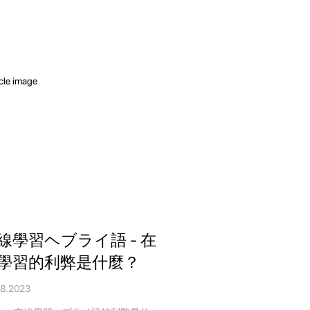
線學習ヘブライ語 - 在
學習的利弊是什麼？
08.2023