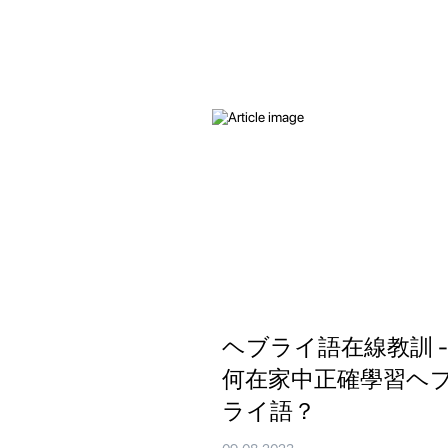
ヘブライ語在線教訓 -
何在家中正確學習ヘ
ライ語？