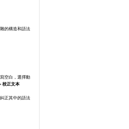
雜的構造和語法
寫空白，選擇動
>
校正文本
糾正其中的語法