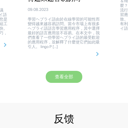
＆n
麼？
09.08.2023
議
流
ライ語
習
您是
學習ヘブライ語由於在線學習的可能性而
致
組工
變得越來越容易訪問。當今市場上有很多
有利
快。
ヘブライ語語言學習應用程序，其中選擇
イ語
巧，
最好的語言應用並不容易。在本文中，我
們查看了一些學習ヘブライ語的最受歡迎
的應用程序，並解釋了什麼使它們如此吸
引人。 lingo P […]
查看全部
反馈