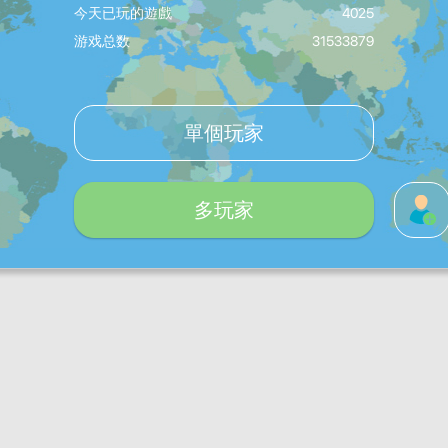
今天已玩的遊戲
4025
游戏总数
31533879
單個玩家
多玩家