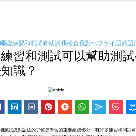
- 哪些練習和測試有助於我檢查我對ヘブライ語的語
的練習和測試可以幫助測試
法知識？
則測試您對語法的了解是學習的重要組成部分。有許多練習和測試可