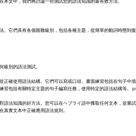
在本文中，我們將討論一些測試您的語法知識的最有效方法。
法。它們具有各個困難級別，包括各種主題，從簡單的動詞時態到復
何級別的語法測試。
並正確使用語法結構。它們可以寫或口頭。書面練習包括在句子中填
練習包括有關特定主題的句子編寫任務，使用特定的語法結構等。 p
對語法知識的好方法。您可以在ヘブライ語中獲取任何文本，並嘗試
在真實文本中正確應用語法規則。