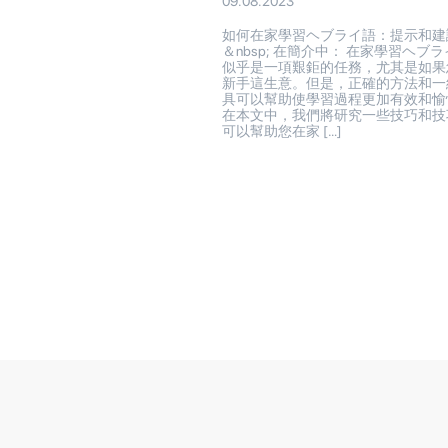
09.08.2023
如何在家學習ヘブライ語：提示和建
＆nbsp; 在簡介中： 在家學習ヘブ
似乎是一項艱鉅的任務，尤其是如果
新手這生意。但是，正確的方法和一
具可以幫助使學習過程更加有效和愉
在本文中，我們將研究一些技巧和技
可以幫助您在家 […]