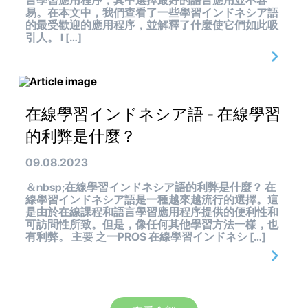
言學習應用程序，其中選擇最好的語言應用並不容
易。在本文中，我們查看了一些學習インドネシア語
的最受歡迎的應用程序，並解釋了什麼使它們如此吸
引人。 l […]
在線學習インドネシア語 - 在線學習
的利弊是什麼？
09.08.2023
＆nbsp;在線學習インドネシア語的利弊是什麼？ 在
線學習インドネシア語是一種越來越流行的選擇。這
是由於在線課程和語言學習應用程序提供的便利性和
可訪問性所致。但是，像任何其他學習方法一樣，也
有利弊。 主要 之一PROS 在線學習インドネシ […]