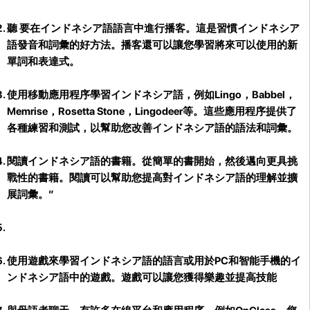
聽 要在インドネシア語語言中進行播客。
這是習慣インドネシア
語發音和詞彙的好方法。播客還可以讓您學習將來可以使用的新
單詞和表達式。
使用移動應用程序學習インドネシア語，例如Lingo，Babbel，
Memrise，Rosetta Stone，Lingodeer等。這些應用程序提供了
各種練習和測試，以幫助您改善インドネシア語的語法和詞彙。
閱讀インドネシア語的書籍。
從簡單的書開始，然後邁向更具挑
戰性的書籍。閱讀可以幫助您提高對インドネシア語的理解並擴
展詞彙。”
使用遊戲來學習インドネシア語的語言
或用於PC和智能手機的イ
ンドネシア語中的遊戲。遊戲可以讓您獲得樂趣並提高技能