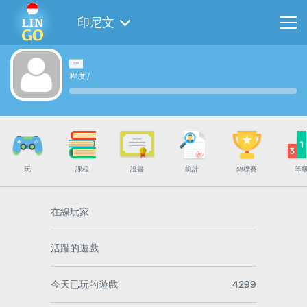
印尼文
程度
/
玩
課程
證書
統計
錦標賽
等
在線玩家
活躍的遊戲
今天已玩的遊戲
4299