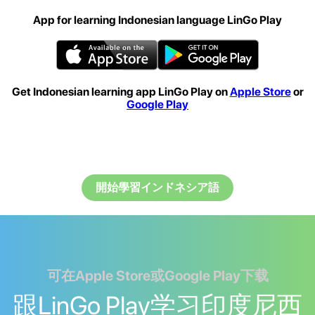
App for learning Indonesian language LinGo Play
Get Indonesian learning app LinGo Play on
Apple Store
or
Google Play
開始學習インドネシア語
可在Apple Store或Google Play下载
跟LinGo Play学习印度尼西