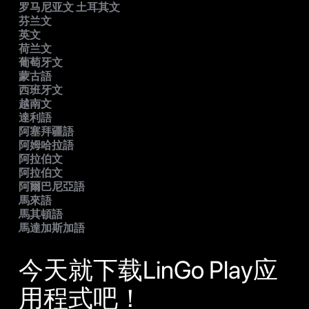
罗马尼亚文 土耳其文
芬兰文
英文
荷兰文
葡萄牙文
蒙古語
西班牙文
越南文
達利語
阿塞拜疆語
阿姆哈拉語
阿拉伯文
阿拉伯文
阿爾巴尼亞語
馬來語
馬其頓語
馬達加斯加語
今天就下载LinGo Play应
用程式吧！