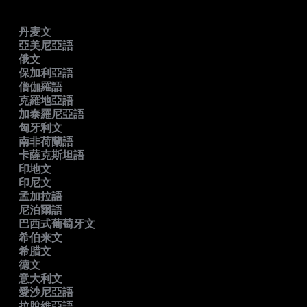
丹麦文
亞美尼亞語
俄文
保加利亞語
僧伽羅語
克羅地亞語
加泰羅尼亞語
匈牙利文
南非荷蘭語
卡薩克斯坦語
印地文
印尼文
孟加拉語
尼泊爾語
巴西式葡萄牙文
希伯来文
希腊文
德文
意大利文
愛沙尼亞語
拉脫維亞語