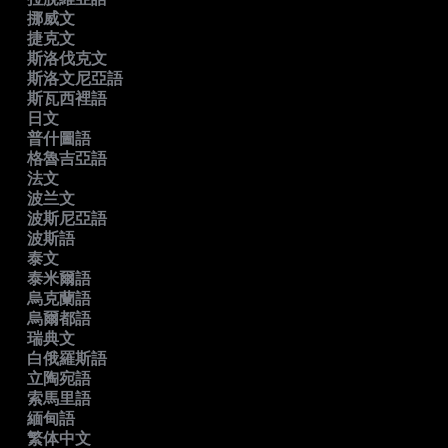
挪威文
捷克文
斯洛伐克文
斯洛文尼亞語
斯瓦西裡語
日文
普什圖語
格魯吉亞語
法文
波兰文
波斯尼亞語
波斯語
泰文
泰米爾語
烏克蘭語
烏爾都語
瑞典文
白俄羅斯語
立陶宛語
索馬里語
緬甸語
繁体中文