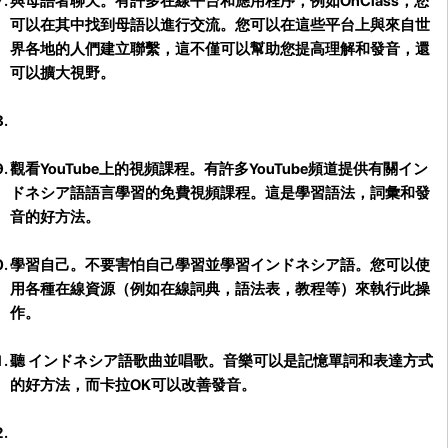
與母語者聊天
。有許多在線平台和應用程序，例如OnClass，您
可以在其中找到母語以進行交流。您可以在這些平台上與來自世
界各地的人們建立聯繫，這不僅可以幫助您提高理解和發音，還
可以擴大視野。
觀看YouTube上的視頻課程。
有許多YouTube頻道提供有關イン
ドネシア語語言學習的免費視頻課程。這是學習語法，詞彙和發
音的好方法。
學習自己。
不要害怕自己學習並學習インドネシア語。您可以使
用各種在線資源（例如在線詞典，語法表，教程等）來執行此操
作。
聽 インドネシア語歌曲並唱歌。
音樂可以是記憶單詞和表達方式
的好方法，而卡拉OK可以改善發音。