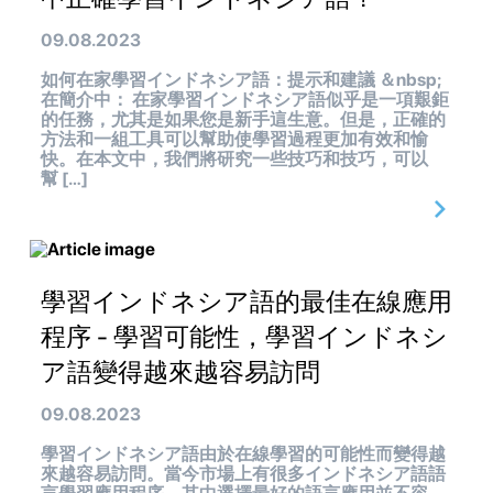
09.08.2023
如何在家學習インドネシア語：提示和建議 ＆nbsp;
在簡介中： 在家學習インドネシア語似乎是一項艱鉅
的任務，尤其是如果您是新手這生意。但是，正確的
方法和一組工具可以幫助使學習過程更加有效和愉
快。在本文中，我們將研究一些技巧和技巧，可以
幫 […]
學習インドネシア語的最佳在線應用
程序 - 學習可能性，學習インドネシ
ア語變得越來越容易訪問
09.08.2023
學習インドネシア語由於在線學習的可能性而變得越
來越容易訪問。當今市場上有很多インドネシア語語