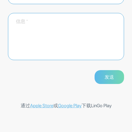
通过
Apple Store
或
Google Play
下载LinGo Play