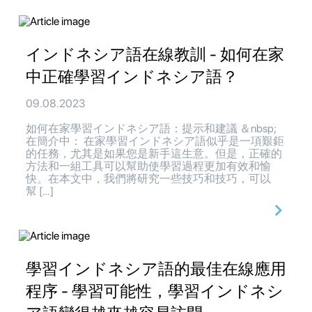
インドネシア語在線教訓 - 如何在家
中正確學習インドネシア語？
09.08.2023
如何在家學習インドネシア語：提示和建議 ＆nbsp;
在簡介中： 在家學習インドネシア語似乎是一項艱鉅
的任務，尤其是如果您是新手這生意。但是，正確的
方法和一組工具可以幫助使學習過程更加有效和愉
快。在本文中，我們將研究一些技巧和技巧，可以
幫 […]
學習インドネシア語的最佳在線應用
程序 - 學習可能性，學習インドネシ