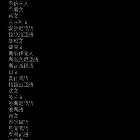
希伯来文
希腊文
德文
意大利文
愛沙尼亞語
拉脫維亞語
挪威文
捷克文
斯洛伐克文
斯洛文尼亞語
斯瓦西裡語
日文
普什圖語
格魯吉亞語
法文
波兰文
波斯尼亞語
波斯語
泰文
泰米爾語
烏克蘭語
烏爾都語