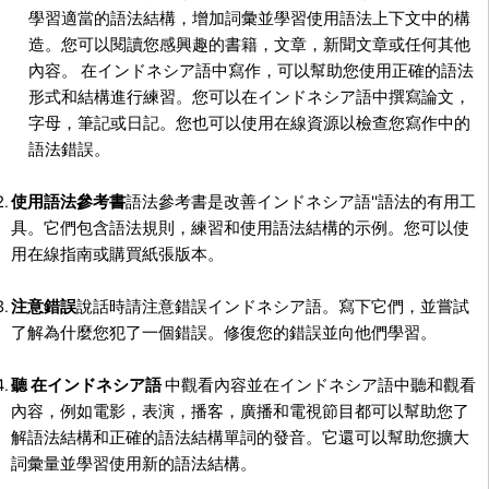
學習適當的語法結構，增加詞彙並學習使用語法上下文中的構
造。您可以閱讀您感興趣的書籍，文章，新聞文章或任何其他
內容。 在インドネシア語中寫作，可以幫助您使用正確的語法
形式和結構進行練習。您可以在インドネシア語中撰寫論文，
字母，筆記或日記。您也可以使用在線資源以檢查您寫作中的
語法錯誤。
使用語法參考書
語法參考書是改善インドネシア語''語法的有用工
具。它們包含語法規則，練習和使用語法結構的示例。您可以使
用在線指南或購買紙張版本。
注意錯誤
說話時請注意錯誤インドネシア語。寫下它們，並嘗試
了解為什麼您犯了一個錯誤。修復您的錯誤並向他們學習。
聽 在インドネシア語
中觀看內容並在インドネシア語中聽和觀看
內容，例如電影，表演，播客，廣播和電視節目都可以幫助您了
解語法結構和正確的語法結構單詞的發音。它還可以幫助您擴大
詞彙量並學習使用新的語法結構。