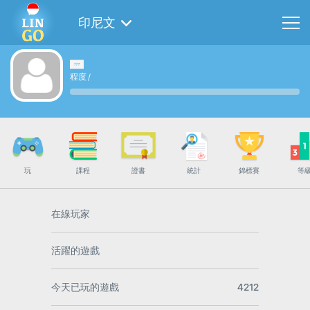
印尼文
程度
/
玩
課程
證書
統計
錦標賽
等
在線玩家
活躍的遊戲
今天已玩的遊戲
4212