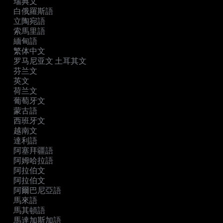
瑞典文
白俄羅斯語
立陶宛語
索馬里語
緬甸語
繁体中文
罗马尼亚文 土耳其文
芬兰文
英文
荷兰文
葡萄牙文
蒙古語
西班牙文
越南文
達利語
阿塞拜疆語
阿姆哈拉語
阿拉伯文
阿拉伯文
阿爾巴尼亞語
馬來語
馬其頓語
馬達加斯加語