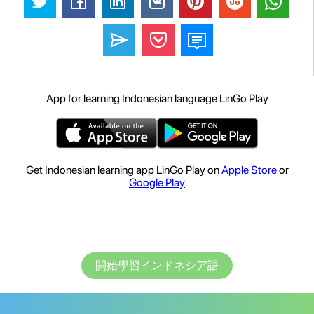
App for learning Indonesian language LinGo Play
Get Indonesian learning app LinGo Play on
Apple Store
or
Google Play
開始學習インドネシア語