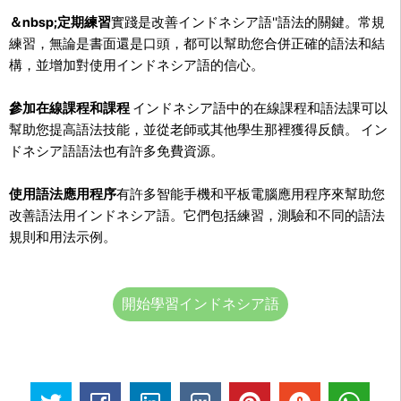
＆nbsp;定期練習
實踐是改善インドネシア語''語法的關鍵。常規
練習，無論是書面還是口頭，都可以幫助您合併正確的語法和結
構，並增加對使用インドネシア語的信心。
參加在線課程和課程
インドネシア語中的在線課程和語法課可以
幫助您提高語法技能，並從老師或其他學生那裡獲得反饋。 イン
ドネシア語語法也有許多免費資源。
使用語法應用程序
有許多智能手機和平板電腦應用程序來幫助您
改善語法用インドネシア語。它們包括練習，測驗和不同的語法
規則和用法示例。
開始學習インドネシア語