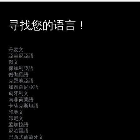
寻找您的语言！
丹麦文
亞美尼亞語
俄文
保加利亞語
僧伽羅語
克羅地亞語
加泰羅尼亞語
匈牙利文
南非荷蘭語
卡薩克斯坦語
印地文
印尼文
孟加拉語
尼泊爾語
巴西式葡萄牙文