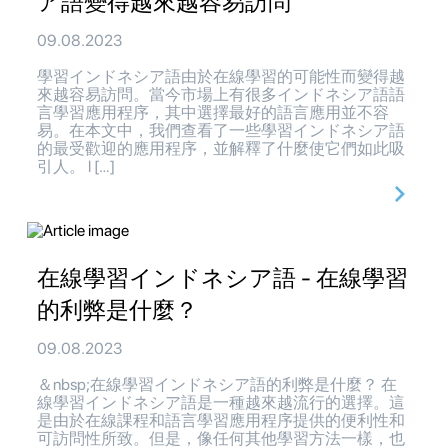
ア語變得越來越容易訪問
09.08.2023
學習インドネシア語由於在線學習的可能性而變得越
來越容易訪問。當今市場上有很多インドネシア語語
言學習應用程序，其中選擇最好的語言應用並不容
易。在本文中，我們查看了一些學習インドネシア語
的最受歡迎的應用程序，並解釋了什麼使它們如此吸
引人。 l […]
在線學習インドネシア語 - 在線學習
的利弊是什麼？
09.08.2023
＆nbsp;在線學習インドネシア語的利弊是什麼？ 在
線學習インドネシア語是一種越來越流行的選擇。這
是由於在線課程和語言學習應用程序提供的便利性和
可訪問性所致。但是，像任何其他學習方法一樣，也