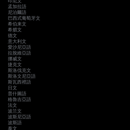
印尼文
孟加拉語
尼泊爾語
巴西式葡萄牙文
希伯来文
希腊文
德文
意大利文
愛沙尼亞語
拉脫維亞語
挪威文
捷克文
斯洛伐克文
斯洛文尼亞語
斯瓦西裡語
日文
普什圖語
格魯吉亞語
法文
波兰文
波斯尼亞語
波斯語
泰文