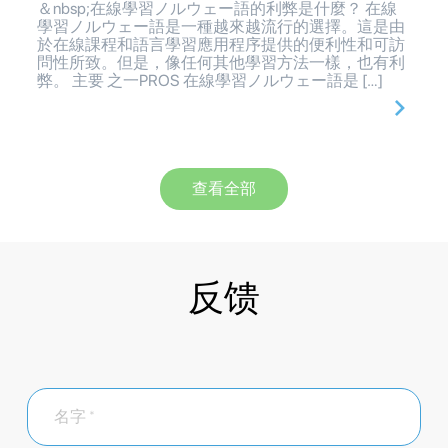
＆nbsp;在線學習ノルウェー語的利弊是什麼？ 在線
學習ノルウェー語是一種越來越流行的選擇。這是由
於在線課程和語言學習應用程序提供的便利性和可訪
問性所致。但是，像任何其他學習方法一樣，也有利
弊。 主要 之一PROS 在線學習ノルウェー語是 […]
查看全部
反馈