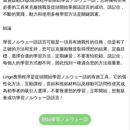
通過啟動Lingo應用程序並開始學習ノルウェー語，您將擁有所有
必要的工具來克服挑戰並從頭開始掌握該語言的成功。請記住，
不斷的實踐，動力和使用多種學習方法是關鍵因素。
結論
學習ノルウェー語語言可能是一項具有挑戰性的任務，但是有了
正確的方法和支持，您可以克服困難並取得理想的結果。定義目
標，選擇合適的學習方法，定期練習，不要害怕犯錯。請記住，
每個人的學習方式都不同，因此找到一種適合您的方法很重要。
Lingo應用程序是從頭開始學習ノルウェー語的有效工具。它的個
性化方法，互動課程，音頻和視頻材料以及移動可訪問性使其成
為初學者的吸引人選擇。不要推遲您的學習，立即開始，您無疑
會成功學習ノルウェー語語言！
開始學習ノルウェー語