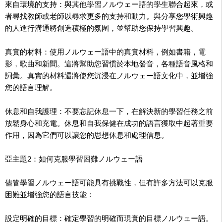
來自環境的支持：與其他學習ノルウェー語的學生聯合起來，或
者尋找教師或老師以尋求更多的支持和動力。與分享您學術興趣
的人進行溝通將創造積極的氛圍，並幫助您保持學習興趣。
真實的材料：使用ノルウェー語中的真實材料，例如書籍，電
影，歌曲和新聞。這將幫助您習慣於本地發音，各種語音風格和
詞彙。真實的材料還將使您沉浸在ノルウェー語文化中，並增強
您的語言理解。
休息和自我護理：不要忘記休息一下，在解決新的學習任務之前
放鬆身心和充電。休息和自我保健在成功的語言獲取中起著重要
作用，因為它們可以讓您的思想休息和處理信息。
亞主題2：如何克服學習困難ノルウェー語
儘管學習ノルウェー語可能具有挑戰性，但有許多方法可以克服
困難並增強您的語言技能：
設定明確的目標：確定學習的明確而現實的目標ノルウェー語。