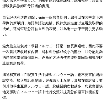
個人需求和學習方式。利用有效的在線課程，應用程序，語言資
源以及與教師和母語者的實踐。
自我評估和進度跟踪：保留一個教育期刊，您可以在其中寫下您
學到的新單詞，短語和語法結構。跟踪您的進度以查看您取得的
成就。這將幫助您評估自己的表現，並為進一步學習提供更多動
力。
避免信息超負荷：學習ノルウェー語是一個長期過程，因此不要
一次嘗試吸收所有內容。將材料分解成較小的部分，並分配足夠
的時間來掌握每個部分。逐漸的方法將使您能夠鞏固新知識並防
止信息超負荷。
溝通和實踐：在現實生活中練習ノルウェー語，也不要害怕與錯
誤交流。加入對話俱樂部，與母語人士互動，參加在線討論，並
與其他學生互動ノルウェー語。您練習的次數越多，您就會更快
地克服對在ノルウェー語中進行交流並提高您的語言技能的恐
懼。