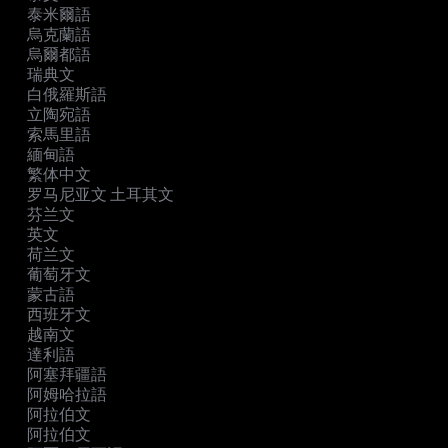
泰米爾語
烏克蘭語
烏爾都語
瑞典文
白俄羅斯語
立陶宛語
索馬里語
緬甸語
繁体中文
罗马尼亚文 土耳其文
芬兰文
英文
荷兰文
葡萄牙文
蒙古語
西班牙文
越南文
達利語
阿塞拜疆語
阿姆哈拉語
阿拉伯文
阿拉伯文