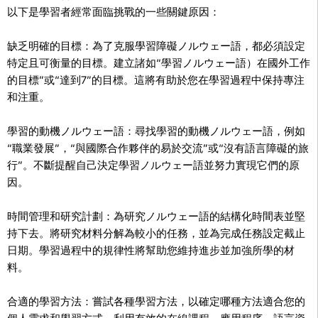
以下是學習者經常面臨挑戰的一些關鍵原因：
缺乏明確的目標：為了克服學習障礙ノルウェー語，都必須設定
特定且可衡量的目標。建立諸如“學習ノルウェー語）在國外工作
的目標”或“達到7”的目標。這將有助於您在學習過程中保持專注
和注重。
學習的動機ノルウェー語：尋找學習的動機ノルウェー語，例如
“職業發展”，“與國際合作夥伴的易於交流”或“沒有語言障礙的旅
行”。不斷提醒自己決定學習ノルウェー語並努力實現它們的原
因。
時間管理和研究計劃：為研究ノルウェー語的結構化時間表並堅
持下去。將研究材料分解為較小的任務，並為完成任務設定截止
日期。學習過程中的規律性將幫助您維持進步並加強所學的材
料。
合適的學習方法：嘗試各種學習方法，以確定哪種方法適合您的