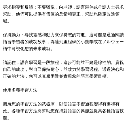
尋求指導和反饋：不要猶豫，向老師，語言夥伴或母語人士尋求
幫助。他們可以提供有價值的反饋和更正，幫助您確定改進領
域。
保持動力：尋找靈感和動力來保持您的前進。這可能是通過閱讀
語言學習者的成功故事，為達到里程碑的小獎勵或在ノルウェー
語中可視化您的未來成就。
請記住，語言學習是一段旅程，進步可能並不總是線性的。慶祝
自己的成功，對自己保持耐心，並致力於學習過程。通過決心和
正確的方法，您可以克服困難並實現您的語言學習目標。
使用多種學習方法
擴展您的學習方法的武器庫，以使語言學習過程變得有趣和有
效。各種學習方法將幫助您保持對語言的興趣並提高各種語言技
能。