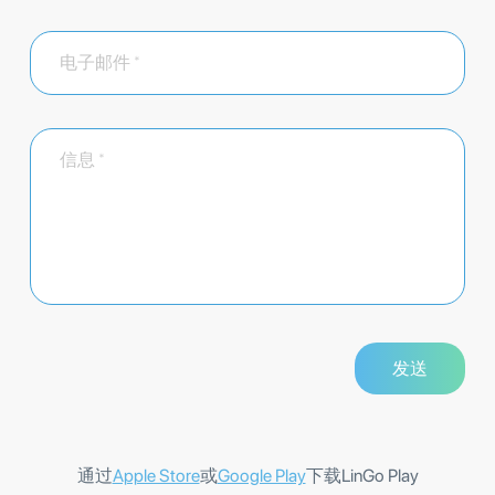
通过
Apple Store
或
Google Play
下载LinGo Play