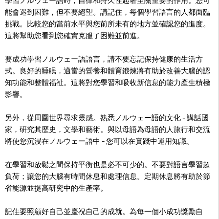
學習ノルウェー語時，自律和持久性起著至關重要的作用。您可
能會遇到困難，但不要絕望。請記住，每個學習語言的人都面臨
挑戰。比較您的當前水平與您前所未有的地方並確認您的進度。
這將幫助您看到您確實克服了困難並前進。
要成功學習ノルウェー語語言，請不要忘記保持健康的生活方
式。良好的睡眠，適當的營養和體育鍛煉將有助於改善大腦的認
知功能和整體福祉。這將對您學習和吸收新信息的能力產生積極
影響。
另外，從周圍世界尋求靈感。熟悉ノルウェー語的文化 - 講話國
家，研究其歷史，文學和藝術。與以母語為母語的人旅行和交流
將使您沉浸在ノルウェー語中 - 您可以在實踐中運用知識。
在學習和放鬆之間保持平衡也是必不可少的。不要對語言學習超
負荷；讓您的大腦有時間休息和處理信息。定期休息將有助於節
省能源並提高研究中的生產率。
記住要照顧好自己並慶祝自己的成就。為每一個小成功獎勵自