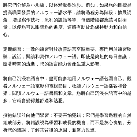
將它們分解為小步驟，以逐漸取得進步。例如，如果您的目標是
提高職業發展的ノルウェー語水平，請將過程分為階段：擴展詞
彙，增強寫作技巧，流利的說話等等。每個階段都應該可以衡
量，以便您可以跟踪您的進度。這將有助於您保持動力和自信
心。
定期練習：一致的練習對於改善語言至關重要。專門用於練習聆
聽，說話，閱讀和寫作ノルウェー語。即使是簡短的每日會議，
隨著時間的流逝，您的語言能力會產生重大影響。
將自己沉浸在語言中：盡可能多地用ノルウェー語包圍自己。觀
看ノルウェー語電影和電視節目，收聽ノルウェー語播客和音
樂，閱讀ノルウェー語書籍和文章。您將自己沉浸在語言中的越
多，它就會變得越舒適和熟悉。
擁抱錯誤並向他們學習：不要害怕犯錯；它們是學習過程的自然
組成部分。將錯誤視為學習和成長的機會，而不是灰心喪氣。分
析您的錯誤，了解其背後的原因，並努力改進。