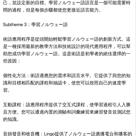
己，並設定新的目標。學習ノルウェー語語言是一個可能需要時
間的過程，但是每個步驟都使您更接近語言能力。
Subtheme 3：學習ノルウェー語
術語應用程序是從頭開始輕鬆學習ノルウェー語的創新方式。這
是一種採用最新的教學方法和技術設計的現代應用程序，可以幫
助您成功學習ノルウェー語。這是術語是初學者的絕佳選擇的一
些原因：
個性化方法：術語適應您的需求和語言水平。它提供了與您的知
識和目標相匹配的課程和抽認卡，使您可以按照自己的速度學
習。
互動課程：該應用程序提供了交互式課程，使學習過程引人入勝
且方便。您可以通過內置的測驗和詞彙練習來練習發音並測試您
的知識。
音頻發音和收音機：Lingo提供了ノルウェー語廣播電台和播客的