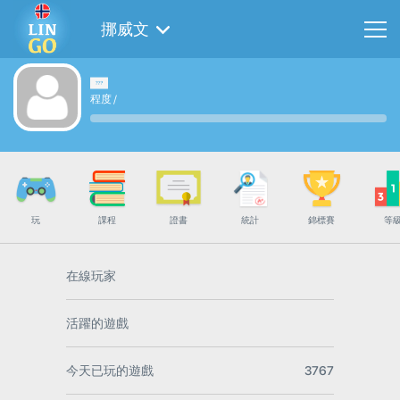
挪威文
程度
/
玩
課程
證書
統計
錦標賽
等
在線玩家
活躍的遊戲
今天已玩的遊戲
3767