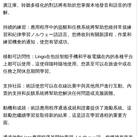
廣泛庫。聆聽多樣化的對話將有助於您掌握本地發音和語音的理
解。
持續的練習：應用程序中的提醒和任務系統將幫助您維持常規練
習和紀律學習ノルウェー語語言。您將收到有關新課程，作業和
練習機會的通知，使您有望成功。
移動可訪問性：Lingo在包括智能手機和平板電腦在內的各種平台
上都可以使用，這使得隨時隨地使用。您甚至可以在旅途中或在
任務之間休息期間學習。
支持社區：術語使您可以在在線比賽中與其他用戶進行互動。內
置的支持和反饋系統將幫助您解決任何問題或克服困難。
動機和成就：術語應用程序通過成就和證書提供了激勵系統。這
鼓勵您繼續學習並取得新的結果，這是語言學習過程的重要方
面。