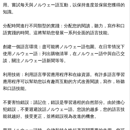
用。嘗試每天與ノルウェー語互動，以保持進度並保留您獲得的
知識。
分配時間進行不同類型的實踐：分配您的閱讀，聽力，寫作和口
語實踐的時間。這將幫助您發展一系列全面的語言技能。
創建一個語言環境：盡可能將ノルウェー語包圍。在日常情況下
使用ノルウェー語：列出購物清單，在ノルウェー語中與自己交
談，關注ノルウェー語新聞等等。
利用技術：利用語言學習應用程序和在線資源。有許多語言學習
應用程序可以幫助您以有趣而互動的方式改善閱讀，寫作，聆聽
和口語技能。
不要害怕錯誤：請記住，錯誤是學習過程的自然部分。由於擔心
犯錯誤，不要迴避說話ノルウェー語。您說的越多，您的語言技
能就越好。接受更正，並將錯誤視為改進的機會。