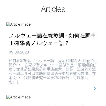
Articles
ノルウェー語在線教訓 - 如何在家中
正確學習ノルウェー語？
09.08.2023
如何在家學習ノルウェー語：提示和建議 ＆nbsp; 在
簡介中： 在家學習ノルウェー語似乎是一項艱鉅的任
務，尤其是如果您是新手這生意。但是，正確的方法
和一組工具可以幫助使學習過程更加有效和愉快。在
本文中，我們將研究一些技巧和技巧，可以幫助
您 […]