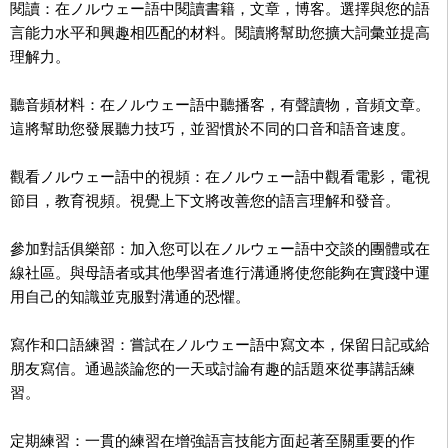
閱讀：在ノルウェー語中閱讀書籍，文章，博客。選擇與您的語
言能力水平和興趣相匹配的材料。閱讀將幫助您擴大詞彙並提高
理解力。
聽音頻材料：在ノルウェー語中聽播客，有聲讀物，音頻文章。
這將幫助您發展聽力技巧，並習慣於不同的口音和語音速度。
觀看ノルウェー語中的視頻：在ノルウェー語中觀看電影，電視
節目，教育視頻。視覺上下文將改善您的語言理解和發音。
參加對話俱樂部：加入您可以在ノルウェー語中交談的團體或在
線社區。與母語者或其他學習者進行溝通將使您能夠在實踐中運
用自己的知識並克服對溝通的恐懼。
寫作和口語練習：嘗試在ノルウェー語中寫文本，保留日記或給
朋友寫信。通過談論您的一天或討論有趣的話題來從事講話練
習。
定期練習：一貫的練習在增強語言技能方面起著至關重要的作