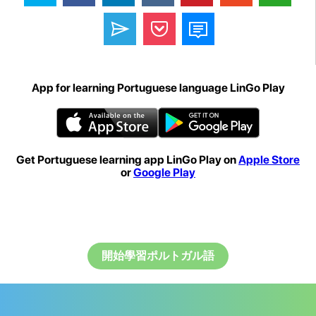
App for learning Portuguese language LinGo Play
Get Portuguese learning app LinGo Play on
Apple Store
or
Google Play
開始學習ポルトガル語