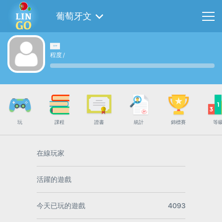
葡萄牙文
程度
/
玩
課程
證書
統計
錦標賽
等
在線玩家
活躍的遊戲
今天已玩的遊戲
4093