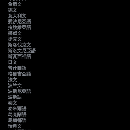
希腊文
德文
意大利文
愛沙尼亞語
拉脫維亞語
挪威文
捷克文
斯洛伐克文
斯洛文尼亞語
斯瓦西裡語
日文
普什圖語
格魯吉亞語
法文
波兰文
波斯尼亞語
波斯語
泰文
泰米爾語
烏克蘭語
烏爾都語
瑞典文