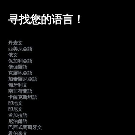
寻找您的语言！
丹麦文
亞美尼亞語
俄文
保加利亞語
僧伽羅語
克羅地亞語
加泰羅尼亞語
匈牙利文
南非荷蘭語
卡薩克斯坦語
印地文
印尼文
孟加拉語
尼泊爾語
巴西式葡萄牙文
希伯来文