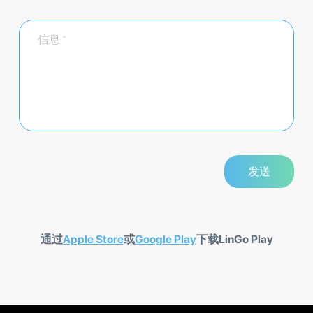
通过
Apple Store
或
Google Play
下载LinGo Play