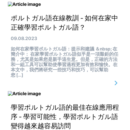
ポルトガル語在線教訓 - 如何在家中
正確學習ポルトガル語？
09.08.2023
如何在家學習ポルトガル語：提示和建議 ＆nbsp; 在
簡介中： 在家學習ポルトガル語似乎是一項艱鉅的任
務，尤其是如果您是新手這生意。但是，正確的方法
和一組工具可以幫助使學習過程更加有效和愉快。在
本文中，我們將研究一些技巧和技巧，可以幫助
您 […]
學習ポルトガル語的最佳在線應用程
序 - 學習可能性，學習ポルトガル語
變得越來越容易訪問