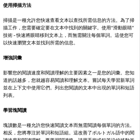
使用掃描方法
掃描是一種允許您快速查看文本以查找所需信息的方法。為了掃
描工作，您需要確定要在文本中找到的關鍵字。使用“滑動眼睛”
技術 - 快速將眼睛移到文本上，而無需關注每個單詞。這使您可
以快速瀏覽文本並找到所需的信息。
增強詞彙
影響您的閱讀速度和閱讀理解的主要因素之一是您的詞彙。您知
道的話越多，您就越容易閱讀和理解文本。嘗試每天學習新單詞
並在上下文中使用它們。列出您閱讀的文本中出現的單詞和短語
列表。
學習塊閱讀
塊讀數是一種允許您快速閱讀文本而無需閱讀每個單詞的方法。
相反，您將專注於單詞和短語組。這改善了ポルトガル語中的閱