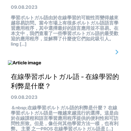
09.08.2023
學習ポルトガル語由於在線學習的可能性而變得越來
越容易訪問。當今市場上有很多ポルトガル語語言學
習應用程序，其中選擇最好的語言應用並不容易。在
本文中，我們查看了一些學習ポルトガル語的最受歡
迎的應用程序，並解釋了什麼使它們如此吸引人。
ling […]
在線學習ポルトガル語 - 在線學習的
利弊是什麼？
09.08.2023
＆nbsp;在線學習ポルトガル語的利弊是什麼？ 在線
學習ポルトガル語是一種越來越流行的選擇。這是由
於在線課程和語言學習應用程序提供的便利性和可訪
問性所致。但是，像任何其他學習方法一樣，也有利
弊。 主要 之一PROS 在線學習ポルトガル語是 […]