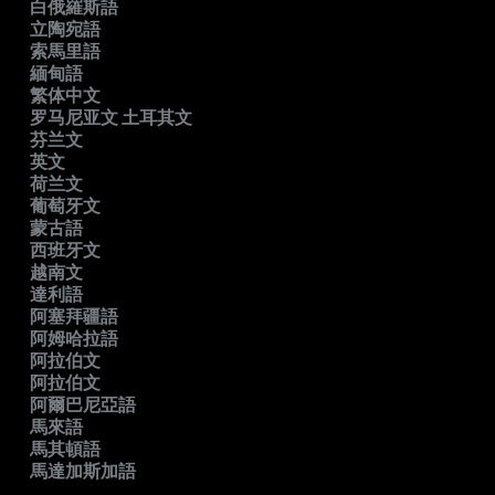
白俄羅斯語
立陶宛語
索馬里語
緬甸語
繁体中文
罗马尼亚文 土耳其文
芬兰文
英文
荷兰文
葡萄牙文
蒙古語
西班牙文
越南文
達利語
阿塞拜疆語
阿姆哈拉語
阿拉伯文
阿拉伯文
阿爾巴尼亞語
馬來語
馬其頓語
馬達加斯加語