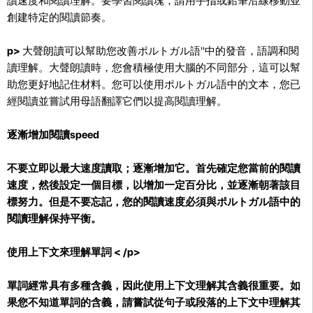
讀速度和閱讀理解。要學習閱讀塊，請用手指或鉛筆沿線移動並
創建特定的閱讀節奏。
p>
大聲朗讀可以幫助您改善ポルトガル語''中的發音，語調和閱
讀理解。大聲朗讀時，您會積極使用大腦的不同部分，這可以幫
助您更好地記住材料。您可以使用ポルトガル語中的文本，您已
經閱讀並嘗試用母語翻譯它們以提高閱讀理解。
逐漸增加閱讀speed
不要立即以最大速度讀取；逐漸增加它。首先確定您當前的閱讀
速度，然後設定一個目標，以增加一定百分比，並逐漸朝著該目
標努力。但是不要忘記，您的閱讀速度必須與ポルトガル語中的
閱讀理解保持平衡。
使用上下文來理解單詞
< /p>
單詞經常具有多種含義，因此使用上下文理解其含義很重要。如
果您不知道單詞的含義，請嘗試從句子或段落的上下文中理解其