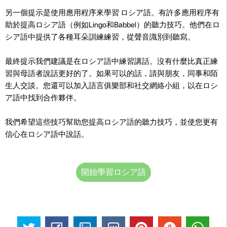
另一個提示是使用應用程序來學習 ロシア語。有許多應用程序有
助於提高ロシア語（例如Lingo和Babbel）的聽力技巧。他們在ロ
シア語中提供了各種耳朵訓練練習，從聲音識別到聽寫。
最終提示我們建議是在ロシア語中練習講話。沒有什麼比真正練
習與母語者說話更好的了。如果可以的話，請與朋友，同事和陌
生人交談。您還可以加入語言俱樂部和社交網絡小組，以在ロシ
ア語中找到合作夥伴。
我們希望這些技巧幫助您提高ロシア語的聽力技巧，並使您更有
信心在ロシア語中說話。
開始學習ロシア語