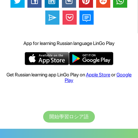
App for learning Russian language LinGo Play
Get Russian learning app LinGo Play on
Apple Store
or
Google
Play
開始學習ロシア語