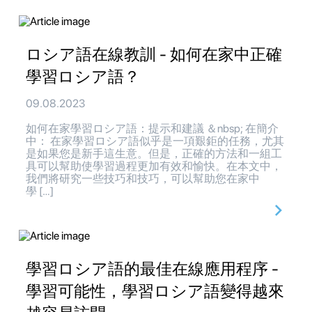
ロシア語在線教訓 - 如何在家中正確
學習ロシア語？
09.08.2023
如何在家學習ロシア語：提示和建議 ＆nbsp; 在簡介
中： 在家學習ロシア語似乎是一項艱鉅的任務，尤其
是如果您是新手這生意。但是，正確的方法和一組工
具可以幫助使學習過程更加有效和愉快。在本文中，
我們將研究一些技巧和技巧，可以幫助您在家中
學 […]
學習ロシア語的最佳在線應用程序 -
學習可能性，學習ロシア語變得越來