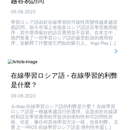
越容易訪問
09.08.2023
學習ロシア語由於在線學習的可能性而變得越來越容
易訪問。當今市場上有很多ロシア語語言學習應用程
序，其中選擇最好的語言應用並不容易。在本文中，
我們查看了一些學習ロシア語的最受歡迎的應用程
序，並解釋了什麼使它們如此吸引人。 lingo Play […]
在線學習ロシア語 - 在線學習的利弊
是什麼？
09.08.2023
＆nbsp;在線學習ロシア語的利弊是什麼？ 在線學習
ロシア語是一種越來越流行的選擇。這是由於在線課
程和語言學習應用程序提供的便利性和可訪問性所
致。但是，像任何其他學習方法一樣，也有利弊。 主
要 之一PROS 在線學習ロシア語是 便利性和靈 […]