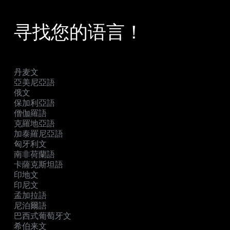
寻找您的语言！
丹麦文
亞美尼亞語
俄文
保加利亞語
僧伽羅語
克羅地亞語
加泰羅尼亞語
匈牙利文
南非荷蘭語
卡薩克斯坦語
印地文
印尼文
孟加拉語
尼泊爾語
巴西式葡萄牙文
希伯来文