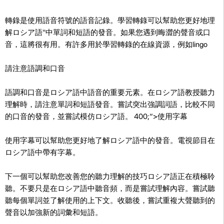
轉錄是使用語音符號的語音記錄。學習轉錄可以幫助您更好地理
解ロシア語''中單詞和短語的發音。如果您遇到晦澀的聲音或口
音，這將很有用。有許多用於學習轉錄的在線資源，例如lingo
請注意語調和口音
語調和口音是ロシア語中語音的重要元素。在ロシア語教授聽力
理解時，請注意單詞和短語發音。嘗試突出強調詞語，比較不同
的口音的發音，並嘗試模仿ロシア語。 400;“>使用字幕
使用字幕可以幫助您更好地了解ロシア語中的發音。電視節目在
ロシア語中帶有字幕。
下一個可以幫助您改善您的聽力理解的技巧ロシア語正在積極聆
聽。不要只是在ロシア語中聽音頻，而是嘗試理解內容。嘗試聽
聽每個單詞並了解使用的上下文。收聽後，嘗試重複大聲聽到的
聲音以加強新的詞彙和短語。