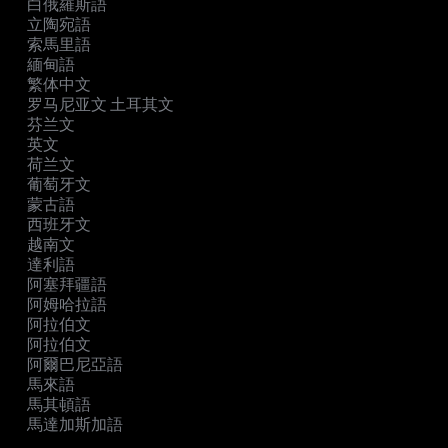
白俄羅斯語
立陶宛語
索馬里語
緬甸語
繁体中文
罗马尼亚文 土耳其文
芬兰文
英文
荷兰文
葡萄牙文
蒙古語
西班牙文
越南文
達利語
阿塞拜疆語
阿姆哈拉語
阿拉伯文
阿拉伯文
阿爾巴尼亞語
馬來語
馬其頓語
馬達加斯加語