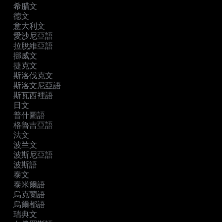
希腊文
德文
意大利文
愛沙尼亞語
拉脫維亞語
挪威文
捷克文
斯洛伐克文
斯洛文尼亞語
斯瓦西裡語
日文
普什圖語
格魯吉亞語
法文
波兰文
波斯尼亞語
波斯語
泰文
泰米爾語
烏克蘭語
烏爾都語
瑞典文