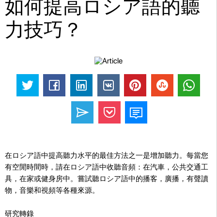
如何提高ロシア語的聽
力技巧？
在ロシア語中提高聽力水平的最佳方法之一是增加聽力。每當您
有空閒時間時，請在ロシア語中收聽音頻：在汽車，公共交通工
具，在家或健身房中。嘗試聽ロシア語中的播客，廣播，有聲讀
物，音樂和視頻等各種來源。
研究轉錄