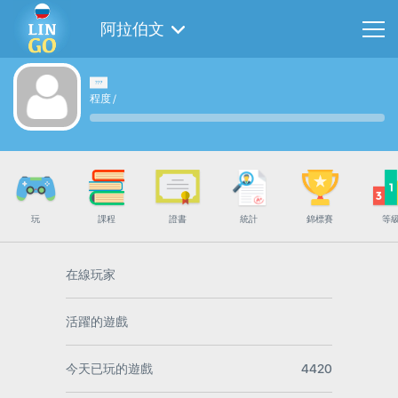
阿拉伯文
程度
/
玩
課程
證書
統計
錦標賽
等
在線玩家
活躍的遊戲
今天已玩的遊戲
4420