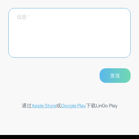
通过
Apple Store
或
Google Play
下载LinGo Play