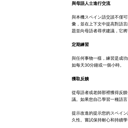
與母語人士進行交流
與本機スペイン語交談不僅可
彙，並在上下文中提高對語言
題並向母語者尋求建議，它將
定期練習
與任何事物一樣，練習是成功
如每天30分鐘或一個小時。
獲取反饋
從母語者或老師那裡獲得反饋
議。如果您自己學習一種語言
提示改進的提示您的スペイン
久性。嘗試保持耐心和持續學