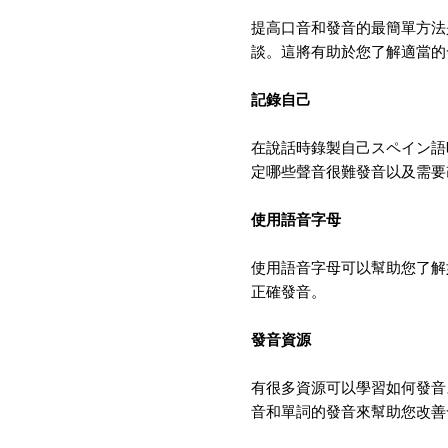
提高口音和發音的最簡單方法
談。這將有助於您了解適當的
記錄自己
在說話時錄製自己スペイン語
定哪些聲音很難發音以及需要
使用語音字母
使用語音字母可以幫助您了解
正確發音。
發音資源
有很多資源可以學習如何發音
音和單詞的發音來幫助您改善