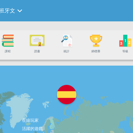
班牙文
課程
證書
統計
錦標賽
等級
在線玩家
活躍的遊戲