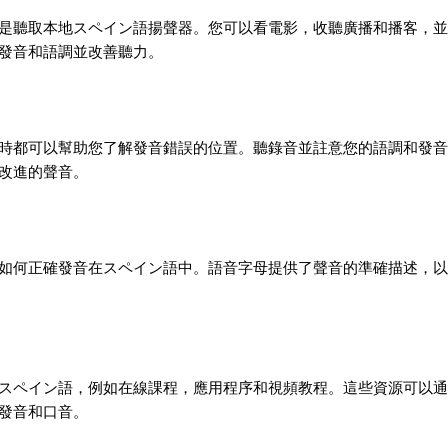
是聽取本地スペイン語揚聲器。您可以看電影，收聽廣播和播客，並
發音和語調並改善聽力。
時都可以幫助您了解發音錯誤的位置。聽錄音並註意您的語調和發音
改進的聲音。
如何正確發音在スペイン語中。語音字母提供了聲音的準確描述，以
スペイン語，例如在線課程，應用程序和視頻教程。這些資源可以通
發音和口音。