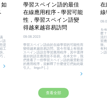
 如
學習スペイン語的最佳
在
ペ
在線應用程序 - 學習可能
線
性，學習スペイン語變
09.
得越來越容易訪問
＆n
麼？
09.08.2023
議
流
イン語
習
您是
學習スペイン語由於在線學習的可能性而
致
組工
變得越來越容易訪問。當今市場上有很多
有利
快。
スペイン語語言學習應用程序，其中選擇
ン語
巧，
最好的語言應用並不容易。在本文中，我
們查看了一些學習スペイン語的最受歡迎
的應用程序，並解釋了什麼使它們如此吸
引人。 lingo P […]
查看全部