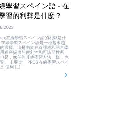
線學習スペイン語 - 在
學習的利弊是什麼？
08.2023
bsp;在線學習スペイン語的利弊是什
 在線學習スペイン語是一種越來越
行的選擇。這是由於在線課程和語言學
應用程序提供的便利性和可訪問性所
。但是，像任何其他學習方法一樣，也
弊。 主要 之一PROS 在線學習スペイ
是 便利 […]