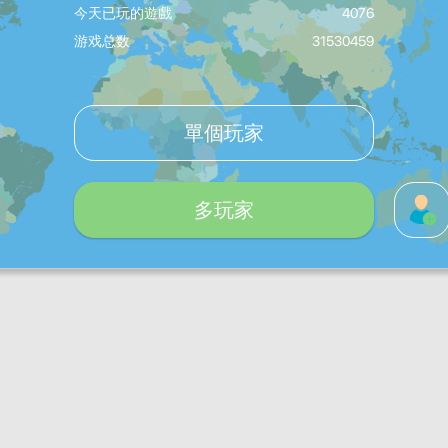
今天已玩的遊戲
4076
游戏总数
31530459
單個玩家
多玩家