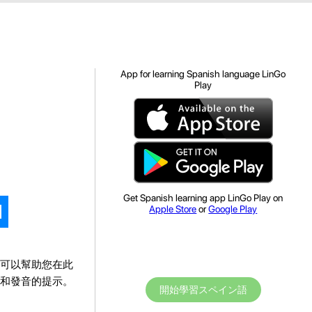
App for learning Spanish language LinGo
Play
Get Spanish learning app LinGo Play on
Apple Store
or
Google Play
可以幫助您在此
和發音的提示。
開始學習スペイン語