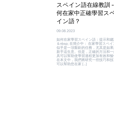
スペイン語在線教訓 -
何在家中正確學習ス
イン語？
09.08.2023
如何在家學習スペイン語：提示和建
＆nbsp; 在簡介中： 在家學習スペ
似乎是一項艱鉅的任務，尤其是如果
新手這生意。但是，正確的方法和一
具可以幫助使學習過程更加有效和愉
在本文中，我們將研究一些技巧和技
可以幫助您在家 […]