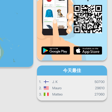
星期五
星期六
星期天
每日进度
每月进度
證書
總體進度
今天最佳
1.
J. K
50700
2.
Mauro
29610
3.
Matteo
27060