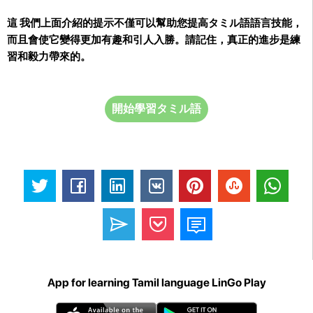
這 我們上面介紹的提示不僅可以幫助您提高タミル語語言技能，
而且會使它變得更加有趣和引人入勝。請記住，真正的進步是練
習和毅力帶來的。
開始學習タミル語
App for learning Tamil language LinGo Play