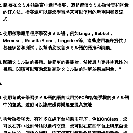
聽 要在タミル語語言中進行播客。
這是習慣タミル語發音和詞彙
的好方法。播客還可以讓您學習將來可以使用的新單詞和表達
式。
使用移動應用程序學習タミル語，例如Lingo，Babbel，
Memrise，Rosetta Stone，Lingodeer等。這些應用程序提供了
各種練習和測試，以幫助您改善タミル語的語法和詞彙。
閱讀タミル語的書籍。
從簡單的書開始，然後邁向更具挑戰性的
書籍。閱讀可以幫助您提高對タミル語的理解並擴展詞彙。”
使用遊戲來學習タミル語的語言
或用於PC和智能手機的タミル語
中的遊戲。遊戲可以讓您獲得樂趣並提高技能
與母語者聊天
。有許多在線平台和應用程序，例如OnClass，您
可以在其中找到母語以進行交流。您可以在這些平台上與來自世