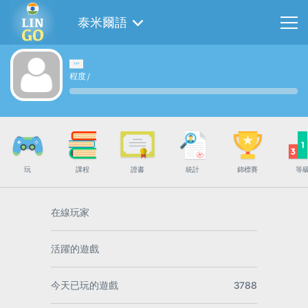
泰米爾語
程度
/
玩
課程
證書
統計
錦標賽
等
在線玩家
活躍的遊戲
今天已玩的遊戲
3788