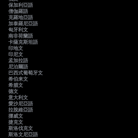
保加利亞語
僧伽羅語
克羅地亞語
加泰羅尼亞語
匈牙利文
南非荷蘭語
卡薩克斯坦語
印地文
印尼文
孟加拉語
尼泊爾語
巴西式葡萄牙文
希伯来文
希腊文
德文
意大利文
愛沙尼亞語
拉脫維亞語
挪威文
捷克文
斯洛伐克文
斯洛文尼亞語