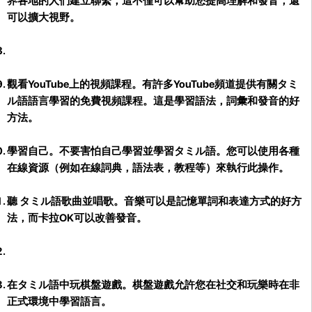
界各地的人們建立聯繫，這不僅可以幫助您提高理解和發音，還
可以擴大視野。
觀看YouTube上的視頻課程。
有許多YouTube頻道提供有關タミ
ル語語言學習的免費視頻課程。這是學習語法，詞彙和發音的好
方法。
學習自己。
不要害怕自己學習並學習タミル語。您可以使用各種
在線資源（例如在線詞典，語法表，教程等）來執行此操作。
聽 タミル語歌曲並唱歌。
音樂可以是記憶單詞和表達方式的好方
法，而卡拉OK可以改善發音。
在タミル語中玩棋盤遊戲。
棋盤遊戲允許您在社交和玩樂時在非
正式環境中學習語言。