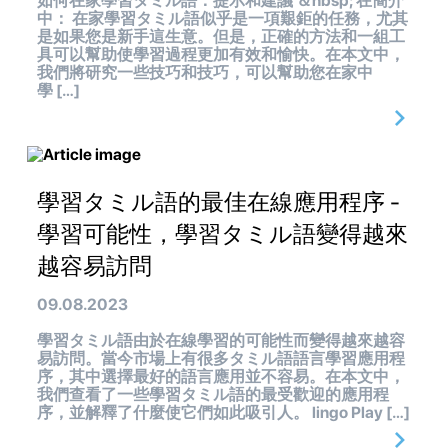
如何在家學習タミル語：提示和建議 ＆nbsp; 在簡介
中： 在家學習タミル語似乎是一項艱鉅的任務，尤其
是如果您是新手這生意。但是，正確的方法和一組工
具可以幫助使學習過程更加有效和愉快。在本文中，
我們將研究一些技巧和技巧，可以幫助您在家中
學 […]
學習タミル語的最佳在線應用程序 -
學習可能性，學習タミル語變得越來
越容易訪問
09.08.2023
學習タミル語由於在線學習的可能性而變得越來越容
易訪問。當今市場上有很多タミル語語言學習應用程
序，其中選擇最好的語言應用並不容易。在本文中，
我們查看了一些學習タミル語的最受歡迎的應用程
序，並解釋了什麼使它們如此吸引人。 lingo Play […]