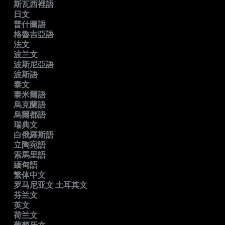
斯瓦西裡語
日文
普什圖語
格魯吉亞語
法文
波兰文
波斯尼亞語
波斯語
泰文
泰米爾語
烏克蘭語
烏爾都語
瑞典文
白俄羅斯語
立陶宛語
索馬里語
緬甸語
繁体中文
罗马尼亚文 土耳其文
芬兰文
英文
荷兰文