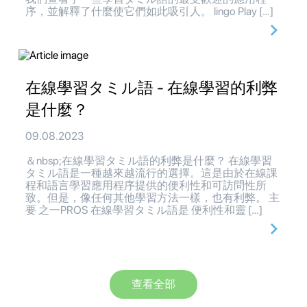
序，並解釋了什麼使它們如此吸引人。 lingo Play […]
在線學習タミル語 - 在線學習的利弊
是什麼？
09.08.2023
＆nbsp;在線學習タミル語的利弊是什麼？ 在線學習
タミル語是一種越來越流行的選擇。這是由於在線課
程和語言學習應用程序提供的便利性和可訪問性所
致。但是，像任何其他學習方法一樣，也有利弊。 主
要 之一PROS 在線學習タミル語是 便利性和靈 […]
查看全部