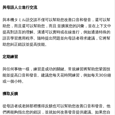
與母語人士進行交流
與本機タミル語交談不僅可以幫助您改善口音和發音，還可以幫
助您，而且還可以幫助您，而且
並擴展您的詞彙，並在上下文中
提高對語言的理解。溝通可以實時或在線進行，例如通過特殊的
語言學習應用程序。隨時提出問題並向母語者尋求建議，它將幫
助您糾正錯誤並提高技能。
定期練習
與任何事物一樣，練習是成功的關鍵。常規練習將幫助您鞏固技
能並提高口音和發音。建議您每天花時間練習，例如每天30分鐘
或一個小時。
獲取反饋
從母語者或老師那裡獲得反饋也可以幫助您改善口音和發音。他
們將能夠指出您的錯誤，並就如何改善發音提供建議。如果您自