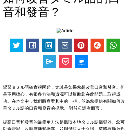
音和發音？
學習タミル語確實很困難，尤其是如果您想改善口音和發音。但
是不用擔心，有很多方法和資源可以幫助您在此問題上取得成
功。在本文中，我們將查看其中的一些，並為您提供有關如何改
善タミル語的口音和發音的提示。 對於母語者而言，
提高口音和發音的最簡單方法是聽取本地タミル語揚聲器。您可
以看電影，收聽廣播和播客，並與母語人士交談。這將有助於您