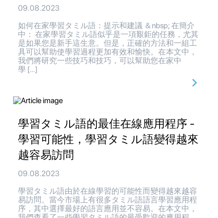
09.08.2023
如何在家學習タミル語：提示和建議 ＆nbsp; 在簡介
中： 在家學習タミル語似乎是一項艱鉅的任務，尤其
是如果您是新手這生意。但是，正確的方法和一組工
具可以幫助使學習過程更加有效和愉快。在本文中，
我們將研究一些技巧和技巧，可以幫助您在家中
學 […]
學習タミル語的最佳在線應用程序 -
學習可能性，學習タミル語變得越來
越容易訪問
09.08.2023
學習タミル語由於在線學習的可能性而變得越來越容
易訪問。當今市場上有很多タミル語語言學習應用程
序，其中選擇最好的語言應用並不容易。在本文中，
我們查看了一些學習タミル語的最受歡迎的應用程