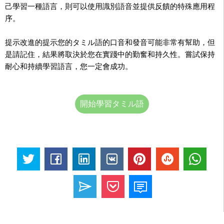
己學習一種語言，則可以使用識別語音並提供反饋的特殊應用程
序。
提示改進的提示您的タミル語的口音和發音可能非常有幫助，但
是請記住，結果將取決於您在實踐中的勤奮和持久性。嘗試保持
耐心和持續學習語言，您一定會成功。
開始學習タミル語