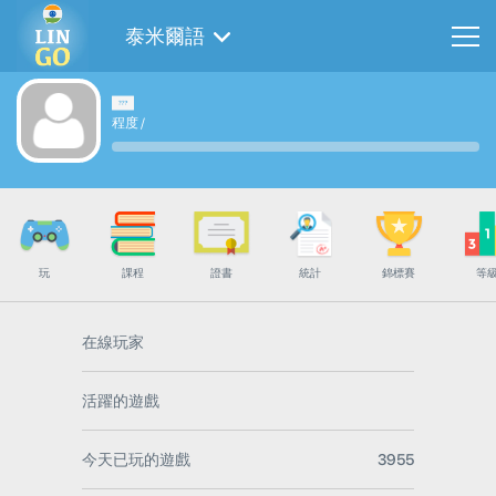
泰米爾語
程度
/
玩
課程
證書
統計
錦標賽
等
在線玩家
活躍的遊戲
今天已玩的遊戲
3955