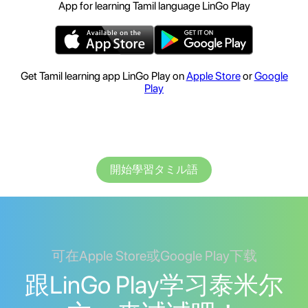
App for learning Tamil language LinGo Play
Get Tamil learning app LinGo Play on
Apple Store
or
Google
Play
開始學習タミル語
可在Apple Store或Google Play下载
跟LinGo Play学习泰米尔