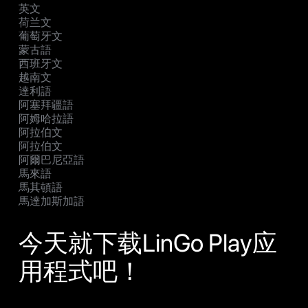
英文
荷兰文
葡萄牙文
蒙古語
西班牙文
越南文
達利語
阿塞拜疆語
阿姆哈拉語
阿拉伯文
阿拉伯文
阿爾巴尼亞語
馬來語
馬其頓語
馬達加斯加語
今天就下载LinGo Play应
用程式吧！