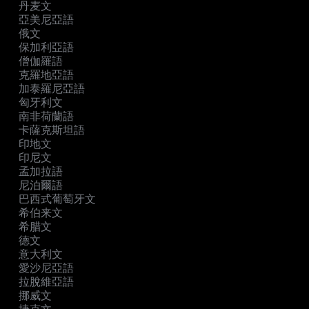
丹麦文
亞美尼亞語
俄文
保加利亞語
僧伽羅語
克羅地亞語
加泰羅尼亞語
匈牙利文
南非荷蘭語
卡薩克斯坦語
印地文
印尼文
孟加拉語
尼泊爾語
巴西式葡萄牙文
希伯来文
希腊文
德文
意大利文
愛沙尼亞語
拉脫維亞語
挪威文