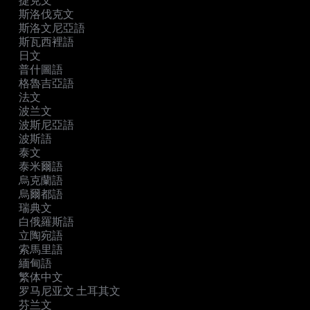
捷克文
斯洛伐克文
斯洛文尼亞語
斯瓦西裡語
日文
普什圖語
格魯吉亞語
法文
波兰文
波斯尼亞語
波斯語
泰文
泰米爾語
烏克蘭語
烏爾都語
瑞典文
白俄羅斯語
立陶宛語
索馬里語
緬甸語
繁体中文
罗马尼亚文 土耳其文
芬兰文