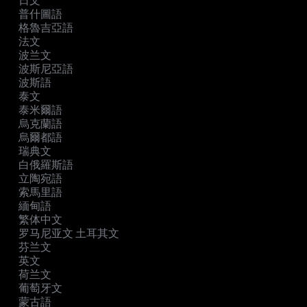
日文
普什圖語
格魯吉亞語
法文
波兰文
波斯尼亞語
波斯語
泰文
泰米爾語
烏克蘭語
烏爾都語
瑞典文
白俄羅斯語
立陶宛語
索馬里語
緬甸語
繁体中文
罗马尼亚文 土耳其文
芬兰文
英文
荷兰文
葡萄牙文
蒙古語