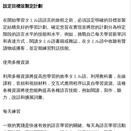
設定目標並製定計劃
在開始學習タミル語語言的旅程之前，必須設定明確的目標並製
定結構良好的學習計劃。確定您旨在實現並將您的計劃分為特定
階段的語言水平的技能和水平。例如，挑戰自己每天學習新單詞
和表達方式，閱讀タミル語書籍或雜誌，在タミル語中收聽有聲
讀物或播客，並定期練習對話技能。
使用多種資源
利用多種資源將提高您學習的效率タミル語。利用教科書，在線
課程，音頻和視頻材料，交互式應用程序以及自學習資源。這種
各種資源將使您能夠提高各種語言技能，例如閱讀，寫作，聽
力，說話和擴展詞彙。
每天練習
一致的實踐是快速有效的語言學習的關鍵。每天為語言學習活動