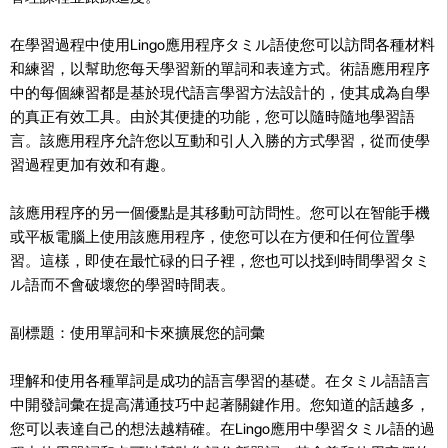
在學習過程中使用Lingo應用程序タミル語使您可以訪問各種材料
和練習，以幫助您每天學習新的單詞和表達方式。術語應用程序
中的每個練習都是基於現代語言學習方法設計的，使其成為自學
的真正有效工具。由於其便捷的功能，您可以隨時隨地學習語
言。該應用程序允許您以互動和引人入勝的方式學習，從而使學
習過程更加有效和有趣。
該應用程序的另一個優點是其移動可訪問性。您可以在智能手機
或平板電腦上使用該應用程序，使您可以在方便和任何位置學
習。這樣，即使在最忙碌的日子裡，您也可以找到時間學習タミ
ル語而不會破壞您的學習時間表。
副標題：使用單詞和卡來擴展您的詞彙
理解和使用各種單詞是成功的語言學習的基礎。在タミル語語言
中開發詞彙在提高溝通技巧中起著關鍵作用。您知道的話越多，
您可以表達自己的想法越精確。在Lingo應用中學習タミル語的過