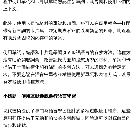
程中使用單詞和卡可以幫助您記住新單詞，其含義和使用它們的
上下文。
此外，使用卡促進材料的重複和加固。您可以在應用程序中打開
帶有新單詞的卡片集，並定期查看它們以刷新您的知識。此過程
有助於鞏固您的內存中的單詞。
使用單詞，短語和卡片是學習タミル語語言的有效方法。這種方
法有助於開發詞彙，改善記憶力並加強您所學的材料。單詞和卡
提供了一種結構化和有條理的學習方法，可以適應您的特定需
求。不要忘記在語音中重複並積極使用新單詞和表達方式，以最
有效地使用這種方法。
小標題：使用互動遊戲進行語言學習
現代技術提供了專門為語言學習設計的多種遊戲應用程序。這些
應用程序提供了互動和愉快的學習經驗，同時還可以跟踪自己的
進步和成就。