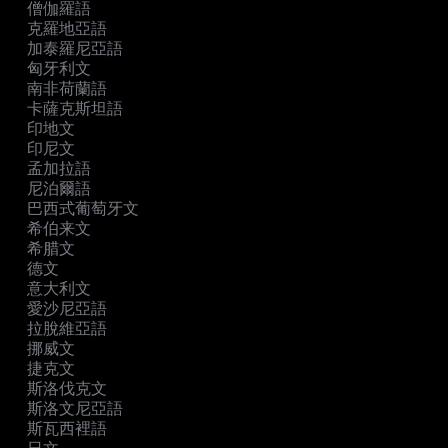
僧伽羅語
克羅地亞語
加泰羅尼亞語
匈牙利文
南非荷蘭語
卡薩克斯坦語
印地文
印尼文
孟加拉語
尼泊爾語
巴西式葡萄牙文
希伯来文
希腊文
德文
意大利文
愛沙尼亞語
拉脫維亞語
挪威文
捷克文
斯洛伐克文
斯洛文尼亞語
斯瓦西裡語