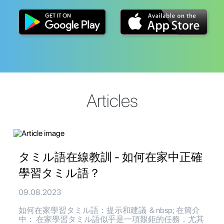
Articles
タミル語在線教訓 - 如何在家中正確
學習タミル語？
09.08.2023
如何在家學習タミル語：提示和建議 ＆nbsp; 在簡介
中： 在家學習タミル語似乎是一項艱鉅的任務，尤其