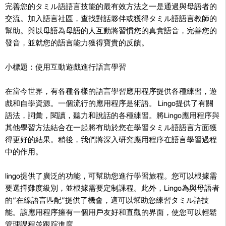
完善您的タミル語語言技能的最有效方法之一是通過與母語者的
交流。加入語言社區，查找對話夥伴或獲得タミル語語言教師的
幫助。與以母語為母語的人互動將習慣您的真實語音，完善您的
發音，並就您的語言能力獲得寶貴的反饋。
小標題：使用互動遊戲進行語言學習
在當今世界，有各種各樣的語言學習應用程序提供各種練習，遊
戲和自學資源。一個流行的應用程序是術語。 Lingo提供了有關
語法，詞彙，閱讀，聽力和說話的各種練習。將Lingo應用程序與
其他學習方法結合在一起將有助於您在學習タミル語語言方面獲
得更好的結果。稍後，我們將深入研究應用程序在語言學習過程
中的作用。
lingo提供了廣泛的功能，可幫助您進行學習旅程。您可以根據需
要選擇難度級別，並根據需要定制課程。此外，Lingo為與母語者
的“在線語言匹配”提供了機會，這可以幫助您練習タミル語技
能。該應用程序擁有一個用戶友好和直觀的界面，使您可以輕鬆
管理課程並跟踪進度。