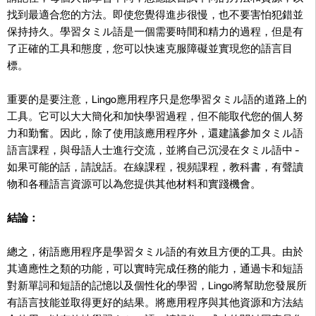
找到最適合您的方法。即使您覺得進步很慢，也不要害怕犯錯並
保持持久。學習タミル語是一個需要時間和精力的過程，但是有
了正確的工具和態度，您可以快速克服障礙並實現您的語言目
標。
重要的是要注意，Lingo應用程序只是您學習タミル語的道路上的
工具。它可以大大簡化和加快學習過程，但不能取代您的個人努
力和勤奮。因此，除了使用該應用程序外，還建議參加タミル語
語言課程，與母語人士進行交流，並將自己沉浸在タミル語中 -
如果可能的話，請說話。在線課程，視頻課程，教科書，有聲讀
物和各種語言資源可以為您提供其他材料和實踐機會。
結論：
總之，術語應用程序是學習タミル語的有效且方便的工具。由於
其適應性之類的功能，可以實時完成任務的能力，通過卡和短語
對新單詞和短語的記憶以及個性化的學習，Lingo將幫助您發展所
有語言技能並取得更好的結果。將應用程序與其他資源和方法結