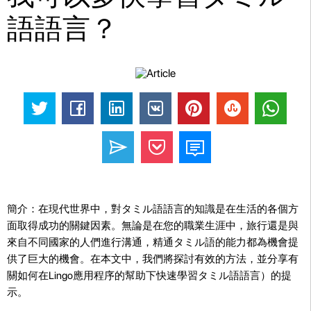
語語言？
簡介：在現代世界中，對タミル語語言的知識是在生活的各個方
面取得成功的關鍵因素。無論是在您的職業生涯中，旅行還是與
來自不同國家的人們進行溝通，精通タミル語的能力都為機會提
供了巨大的機會。在本文中，我們將探討有效的方法，並分享有
關如何在Lingo應用程序的幫助下快速學習タミル語語言）的提
示。