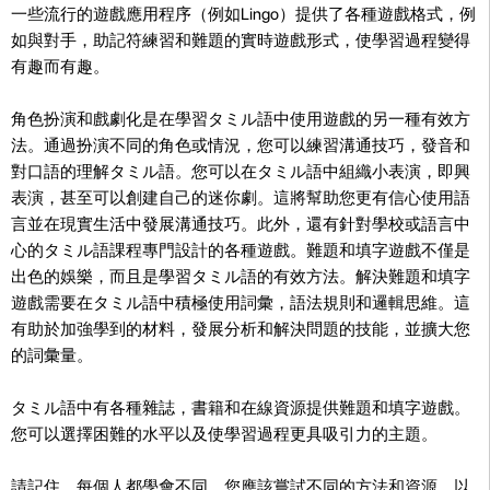
一些流行的遊戲應用程序（例如Lingo）提供了各種遊戲格式，例
如與對手，助記符練習和難題的實時遊戲形式，使學習過程變得
有趣而有趣。
角色扮演和戲劇化是在學習タミル語中使用遊戲的另一種有效方
法。通過扮演不同的角色或情況，您可以練習溝通技巧，發音和
對口語的理解タミル語。您可以在タミル語中組織小表演，即興
表演，甚至可以創建自己的迷你劇。這將幫助您更有信心使用語
言並在現實生活中發展溝通技巧。此外，還有針對學校或語言中
心的タミル語課程專門設計的各種遊戲。難題和填字遊戲不僅是
出色的娛樂，而且是學習タミル語的有效方法。解決難題和填字
遊戲需要在タミル語中積極使用詞彙，語法規則和邏輯思維。這
有助於加強學到的材料，發展分析和解決問題的技能，並擴大您
的詞彙量。
タミル語中有各種雜誌，書籍和在線資源提供難題和填字遊戲。
您可以選擇困難的水平以及使學習過程更具吸引力的主題。
請記住，每個人都學會不同，您應該嘗試不同的方法和資源，以