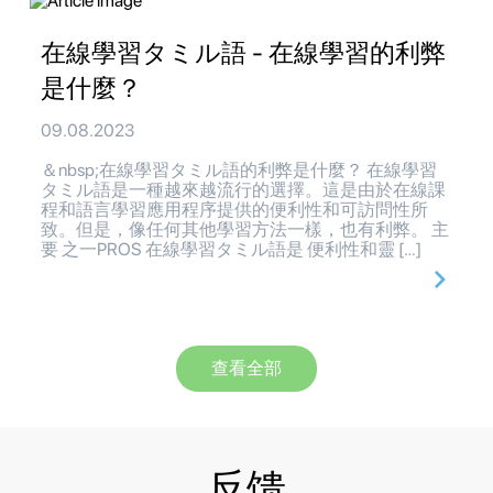
在線學習タミル語 - 在線學習的利弊
是什麼？
09.08.2023
＆nbsp;在線學習タミル語的利弊是什麼？ 在線學習
タミル語是一種越來越流行的選擇。這是由於在線課
程和語言學習應用程序提供的便利性和可訪問性所
致。但是，像任何其他學習方法一樣，也有利弊。 主
要 之一PROS 在線學習タミル語是 便利性和靈 […]
查看全部
反馈