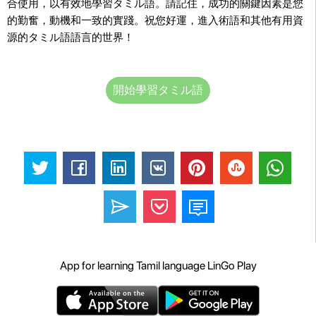
合使用，以有效地學習タミル語。請記住，成功的關鍵因素是您
的勤奮，動機和一致的實踐。祝您好運，進入術語和其他有用資
源的タミル語語言的世界！
開始學習タミル語
App for learning Tamil language LinGo Play