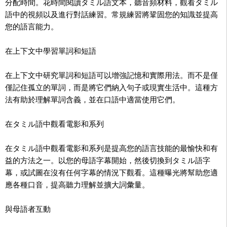
分配時間。花時間閱讀タミル語文本，聽音頻材料，觀看タミル
語中的視頻以及進行對話練習。常規練習將鞏固您的知識並提高
您的語言能力。
在上下文中學習單詞和短語
在上下文中研究單詞和短語可以增強記憶和實際用法。而不是僅
僅記住孤立的單詞，而是將它們納入句子或現實生活中。這種方
法有助於理解單詞含義，並在口語中適當使用它們。
在タミル語中觀看電影和系列
在タミル語中觀看電影和系列是提高您的語言技能的最愉快和有
益的方法之一。以您的母語字幕開始，然後切換到タミル語字
幕，或試圖在沒有任何字幕的情況下觀看。這種曝光將幫助您適
應各種口音，提高聽力理解並擴大詞彙量。
與母語者互動