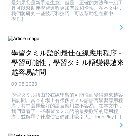
是如果您是新手這生意。但是，正確的方法和一組工
具可以幫助使學習過程更加有效和愉快。在本文中，
我們將研究一些技巧和技巧，可以幫助您在家中
學 […]
學習タミル語的最佳在線應用程序 -
學習可能性，學習タミル語變得越來
越容易訪問
09.08.2023
學習タミル語由於在線學習的可能性而變得越來越容
易訪問。當今市場上有很多タミル語語言學習應用程
序，其中選擇最好的語言應用並不容易。在本文中，
我們查看了一些學習タミル語的最受歡迎的應用程
序，並解釋了什麼使它們如此吸引人。 lingo Play […]