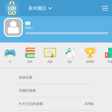
泰米爾語
程度
/
玩
課程
證書
統計
錦標賽
等
在線玩家
活躍的遊戲
今天已玩的遊戲
4798