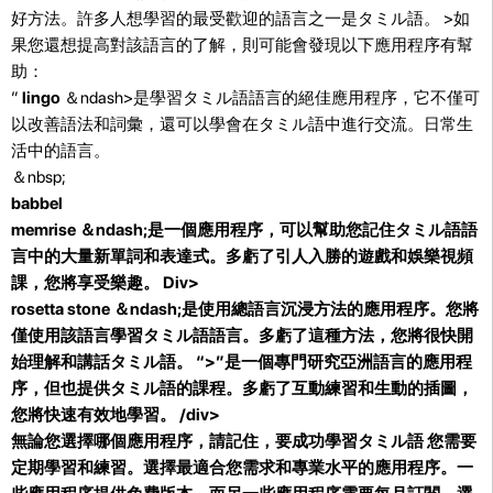
好方法。許多人想學習的最受歡迎的語言之一是タミル語。 >如
果您還想提高對該語言的了解，則可能會發現以下應用程序有幫
助：
”
lingo
＆ndash>是學習タミル語語言的絕佳應用程序，它不僅可
以改善語法和詞彙，還可以學會在タミル語中進行交流。日常生
活中的語言。
＆nbsp;
babbel
memrise
＆ndash;是一個應用程序，可以幫助您記住タミル語語
言中的大量新單詞和表達式。多虧了引人入勝的遊戲和娛樂視頻
課，您將享受樂趣。 Div>
rosetta stone
＆ndash;是使用總語言沉浸方法的應用程序。您將
僅使用該語言學習タミル語語言。多虧了這種方法，您將很快開
始理解和講話タミル語。 “>”是一個專門研究亞洲語言的應用程
序，但也提供タミル語的課程。多虧了互動練習和生動的插圖，
您將快速有效地學習。 /div>
無論您選擇哪個應用程序，請記住，要成功學習タミル語
您需要
定期學習和練習
。選擇最適合您需求和專業水平的應用程序。一