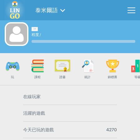
泰米爾語
程度
/
玩
課程
證書
統計
錦標賽
等
在線玩家
活躍的遊戲
今天已玩的遊戲
4270