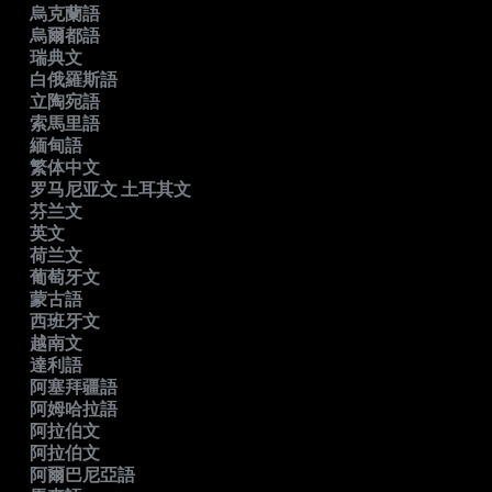
烏克蘭語
烏爾都語
瑞典文
白俄羅斯語
立陶宛語
索馬里語
緬甸語
繁体中文
罗马尼亚文 土耳其文
芬兰文
英文
荷兰文
葡萄牙文
蒙古語
西班牙文
越南文
達利語
阿塞拜疆語
阿姆哈拉語
阿拉伯文
阿拉伯文
阿爾巴尼亞語