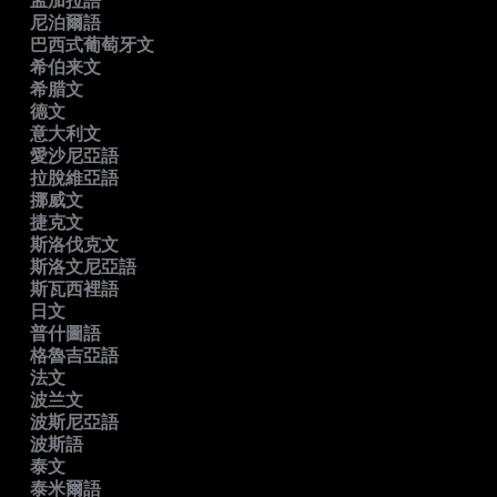
孟加拉語
尼泊爾語
巴西式葡萄牙文
希伯来文
希腊文
德文
意大利文
愛沙尼亞語
拉脫維亞語
挪威文
捷克文
斯洛伐克文
斯洛文尼亞語
斯瓦西裡語
日文
普什圖語
格魯吉亞語
法文
波兰文
波斯尼亞語
波斯語
泰文
泰米爾語