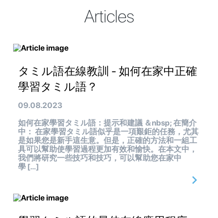
Articles
タミル語在線教訓 - 如何在家中正確
學習タミル語？
09.08.2023
如何在家學習タミル語：提示和建議 ＆nbsp; 在簡介
中： 在家學習タミル語似乎是一項艱鉅的任務，尤其
是如果您是新手這生意。但是，正確的方法和一組工
具可以幫助使學習過程更加有效和愉快。在本文中，
我們將研究一些技巧和技巧，可以幫助您在家中
學 […]