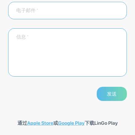
通过
Apple Store
或
Google Play
下载LinGo Play