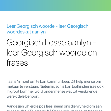
Leer Georgisch woorde - leer Georgisch
woordeskat aanlyn
Georgisch Lesse aanlyn -
leer Georgisch woorde en
frases
Taal is 'n moet om te kan kommunikeer. Dit help mense om
mekaar te verstaan. Nietemin, soms kan taalhindernisse ook
'n groot kommer word onder mense wat tot verskillende
wêrelddele behoort.
Aangesien u hierdie pos lees, neem ons die vryheid om aan