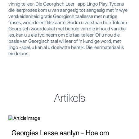
vinnig te leer. Die Georgisch Leer -app Lingo Play. Tydens
die leerproses kom u van aangesig tot aangesig met 'n wye
verskeidenheid gratis Georgisch taallesse met nuttige
frases, woorde en flitskaarte. Sodra u verstaan ​​hoe Tolearn
Georgisch woordeskat met behulp van die inhoud van die
les, kan u u eie tyd neem om die taal te leer. Of u nou die
basis van Georgisch taal wil leer of 'n kundige word, met
lingo -spel, u kan al u doelwitte bereik. Die leermateriaal is
eindeloos.
Artikels
Georgies Lesse aanlyn - Hoe om