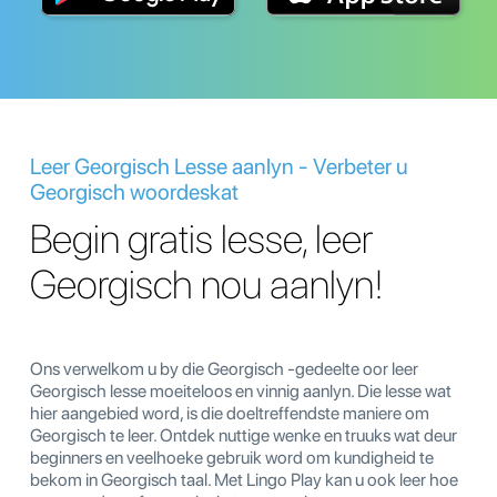
Leer Georgisch Lesse aanlyn - Verbeter u
Georgisch woordeskat
Begin gratis lesse, leer
Georgisch nou aanlyn!
Ons verwelkom u by die Georgisch -gedeelte oor leer
Georgisch lesse moeiteloos en vinnig aanlyn. Die lesse wat
hier aangebied word, is die doeltreffendste maniere om
Georgisch te leer. Ontdek nuttige wenke en truuks wat deur
beginners en veelhoeke gebruik word om kundigheid te
bekom in Georgisch taal. Met Lingo Play kan u ook leer hoe