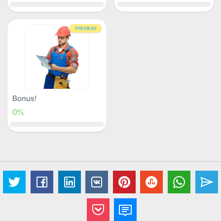
PREMIUM
Bonus!
0%