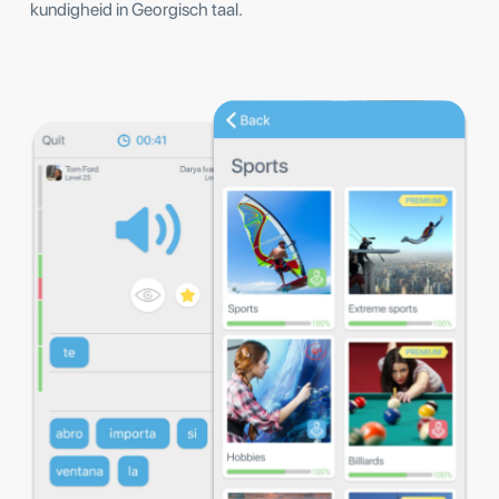
kundigheid in Georgisch taal.