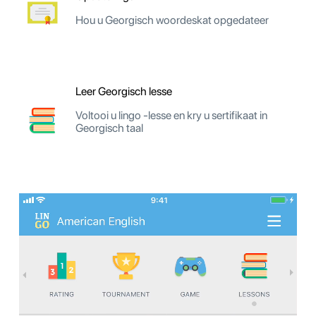
Hou u Georgisch woordeskat opgedateer
Leer Georgisch lesse
Voltooi u lingo -lesse en kry u sertifikaat in
Georgisch taal