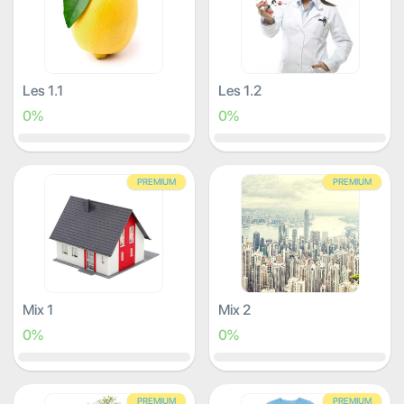
Les 1.1
Les 1.2
0%
0%
PREMIUM
PREMIUM
Mix 1
Mix 2
0%
0%
PREMIUM
PREMIUM