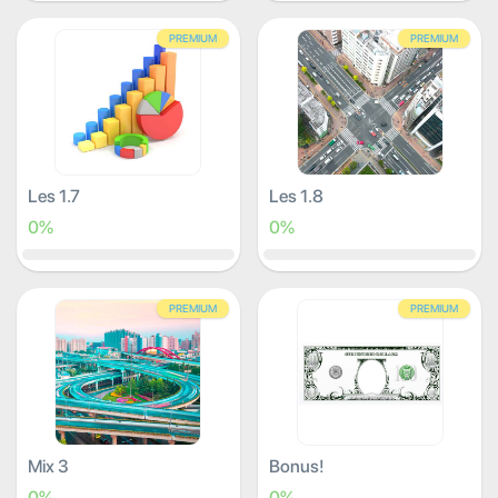
PREMIUM
PREMIUM
Les 1.7
Les 1.8
0%
0%
PREMIUM
PREMIUM
Mix 3
Bonus!
0%
0%