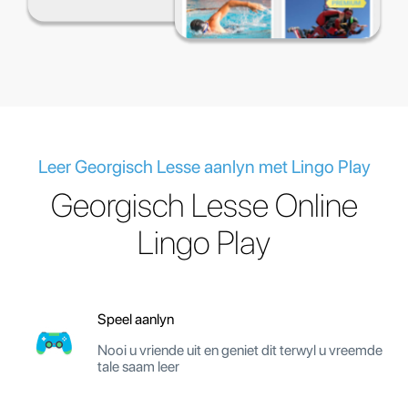
Leer Georgisch Lesse aanlyn met Lingo Play
Georgisch Lesse Online
Lingo Play
Speel aanlyn
Nooi u vriende uit en geniet dit terwyl u vreemde
tale saam leer