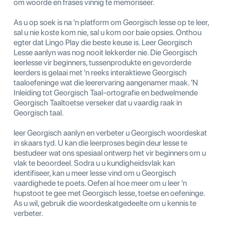
om woorde en frases vinnig te memoriseer.
As u op soek is na 'n platform om Georgisch lesse op te leer,
sal u nie koste kom nie, sal u kom oor baie opsies. Onthou
egter dat Lingo Play die beste keuse is. Leer Georgisch
Lesse aanlyn was nog nooit lekkerder nie. Die Georgisch
leerlesse vir beginners, tussenprodukte en gevorderde
leerders is gelaai met 'n reeks interaktiewe Georgisch
taaloefeninge wat die leerervaring aangenamer maak. 'N
Inleiding tot Georgisch Taal-ortografie en bedwelmende
Georgisch Taaltoetse verseker dat u vaardig raak in
Georgisch taal.
leer Georgisch aanlyn en verbeter u Georgisch woordeskat
in skaars tyd. U kan die leerproses begin deur lesse te
bestudeer wat ons spesiaal ontwerp het vir beginners om u
vlak te beoordeel. Sodra u u kundigheidsvlak kan
identifiseer, kan u meer lesse vind om u Georgisch
vaardighede te poets. Oefen al hoe meer om u leer 'n
hupstoot te gee met Georgisch lesse, toetse en oefeninge.
As u wil, gebruik die woordeskatgedeelte om u kennis te
verbeter.