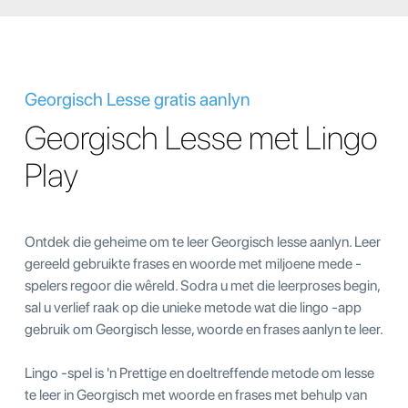
Georgisch Lesse gratis aanlyn
Georgisch Lesse met Lingo
Play
Ontdek die geheime om te leer Georgisch lesse aanlyn. Leer
gereeld gebruikte frases en woorde met miljoene mede -
spelers regoor die wêreld. Sodra u met die leerproses begin,
sal u verlief raak op die unieke metode wat die lingo -app
gebruik om Georgisch lesse, woorde en frases aanlyn te leer.
Lingo -spel is 'n Prettige en doeltreffende metode om lesse
te leer in Georgisch met woorde en frases met behulp van