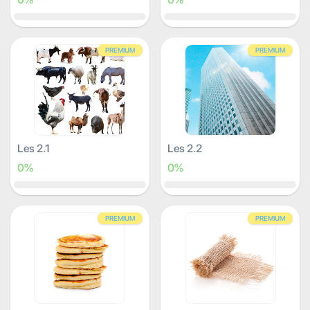
PREMIUM
PREMIUM
Les 2.1
Les 2.2
0%
0%
PREMIUM
PREMIUM