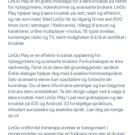
LinGo Play er en gratis mobilapp for å lære kroatisk på nettet
for nybegynnere, viderekomne og avanserte brukere. LinGo
Play hjelper deg å lære kroatisk på nett, raskt og effektivt,
og når som helst. Med LinGo får du tilgang til mer enn 600
timer (ord / setninger / flashcards), i tillegg til prøver og
karakterer, online multiplayer-modus, 16 typer øvelser,
turneringer, radio og TV, samt muligheten til å få et sertifikat i
kroatisk.
LinGo Play er en effektiv kroatisk opplæring for
nybegynnere og avanserte brukere. Forkunnskaper er ikke
nødvendig. Først vil du lære det grunnleggende i språket.
Enkle dialoger hjelper deg med å snakke fremmedspråket.
Selv avanserte elever kan oppdatere og forbedre sin
kunnskap. Du vil lære ofte brukte setninger og kan begynne
å bruke dem umiddelbart. Ta det riktige valget ved å velge å
lære kroatisk med LinGo Play! Last ned gratisappen og lær
kroatisk på iOS og Android. 33 forskjellige språkkurs,
inkludert europeiske og asiatiske språk. Lær deg så mange
du vil.
LinGo ordforråd trenerapp øvelser er kategorisert i
emneområder og appen har en funksjon som gjør at du kan