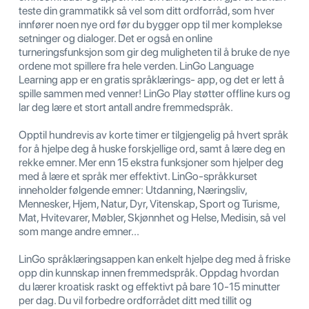
teste din grammatikk så vel som ditt ordforråd, som hver
innfører noen nye ord før du bygger opp til mer komplekse
setninger og dialoger. Det er også en online
turneringsfunksjon som gir deg muligheten til å bruke de nye
ordene mot spillere fra hele verden. LinGo Language
Learning app er en gratis språklærings- app, og det er lett å
spille sammen med venner! LinGo Play støtter offline kurs og
lar deg lære et stort antall andre fremmedspråk.
Opptil hundrevis av korte timer er tilgjengelig på hvert språk
for å hjelpe deg å huske forskjellige ord, samt å lære deg en
rekke emner. Mer enn 15 ekstra funksjoner som hjelper deg
med å lære et språk mer effektivt. LinGo-språkkurset
inneholder følgende emner: Utdanning, Næringsliv,
Mennesker, Hjem, Natur, Dyr, Vitenskap, Sport og Turisme,
Mat, Hvitevarer, Møbler, Skjønnhet og Helse, Medisin, så vel
som mange andre emner...
LinGo språklæringsappen kan enkelt hjelpe deg med å friske
opp din kunnskap innen fremmedspråk. Oppdag hvordan
du lærer kroatisk raskt og effektivt på bare 10-15 minutter
per dag. Du vil forbedre ordforrådet ditt med tillit og