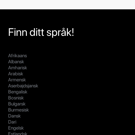
Finn ditt språk!
Afrikaans
Albansk
Amharisk
Arabisk
Armensk
Aserbajdsjansk
Bengalisk
Bosnisk
Bulgarsk
Burmesisk
Dansk
Dari
Engelsk
Estlandsk