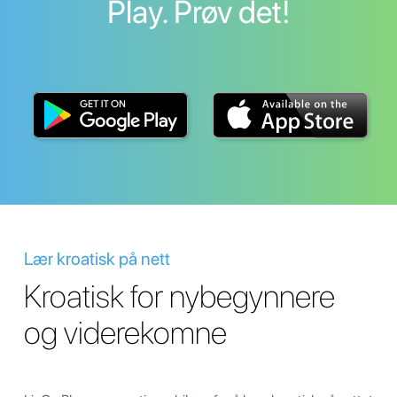
Play. Prøv det!
Lær kroatisk på nett
Kroatisk for nybegynnere
og viderekomne