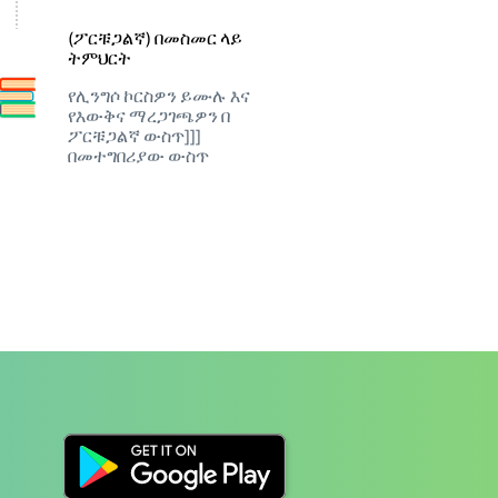
(ፖርቹጋልኛ) በመስመር ላይ
ትምህርት
የሊንግሶ ኮርስዎን ይሙሉ እና
የእውቅና ማረጋገጫዎን በ
ፖርቹጋልኛ ውስጥ]]]
በመተግበሪያው ውስጥ