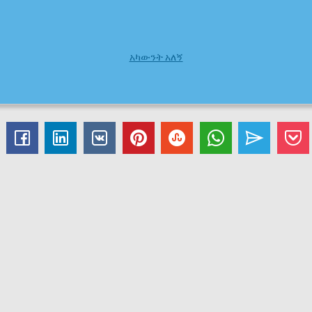
አካውንት አለኝ