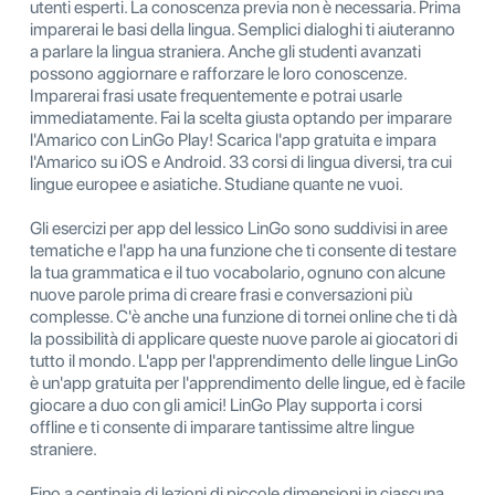
utenti esperti. La conoscenza previa non è necessaria. Prima
imparerai le basi della lingua. Semplici dialoghi ti aiuteranno
a parlare la lingua straniera. Anche gli studenti avanzati
possono aggiornare e rafforzare le loro conoscenze.
Imparerai frasi usate frequentemente e potrai usarle
immediatamente. Fai la scelta giusta optando per imparare
l'Amarico con LinGo Play! Scarica l'app gratuita e impara
l'Amarico su iOS e Android. 33 corsi di lingua diversi, tra cui
lingue europee e asiatiche. Studiane quante ne vuoi.
Gli esercizi per app del lessico LinGo sono suddivisi in aree
tematiche e l'app ha una funzione che ti consente di testare
la tua grammatica e il tuo vocabolario, ognuno con alcune
nuove parole prima di creare frasi e conversazioni più
complesse. C'è anche una funzione di tornei online che ti dà
la possibilità di applicare queste nuove parole ai giocatori di
tutto il mondo. L'app per l'apprendimento delle lingue LinGo
è un'app gratuita per l'apprendimento delle lingue, ed è facile
giocare a duo con gli amici! LinGo Play supporta i corsi
offline e ti consente di imparare tantissime altre lingue
straniere.
Fino a centinaia di lezioni di piccole dimensioni in ciascuna