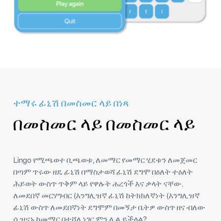
ተማሩ ፊኒሽ በመስመር ላይ በነጻ
በመስመር ላይ በመስመር ላይ
Lingo የሚጫወተ ቢጫወቱ, ለመማር የመማር ሂደቱን ለመጀመር
በጣም ጥሩው ዘዴ ፊኒሽ በማስታወሻ ፊኒሽ ደግሞ በዕለት ተዕለት
ሕይወት ውስጥ ጥቅም ላይ የዋሉት ሐረጎች እና ቃላት ናቸው.
ለመደበኛ መርሃግብር (እንግሊዝኛ ፊኒሽ ከትክክለኛነት (እንግሊዝኛ
ፊኒሽ ውስጥ ለመደበኛነት ደግሞም በመኝታ ቤትዎ ውስጥ ዘና ብለው
ሲዝናኑ ከመማር በተሻለ ነገር ምን ሊል ይችላል?