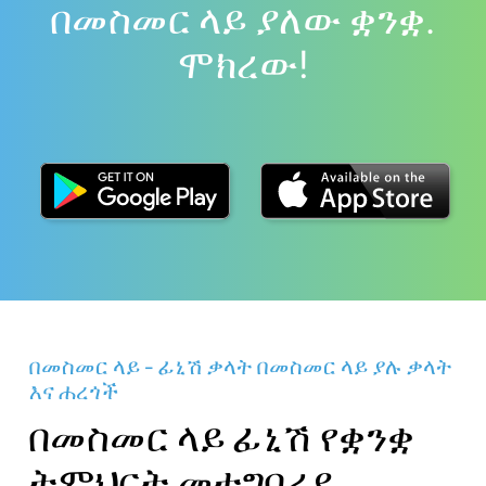
በመስመር ላይ ያለው ቋንቋ.
ሞክረው!
በመስመር ላይ - ፊኒሽ ቃላት በመስመር ላይ ያሉ ቃላት
እና ሐረጎች
በመስመር ላይ ፊኒሽ የቋንቋ
ትምህርት መተግበሪያ