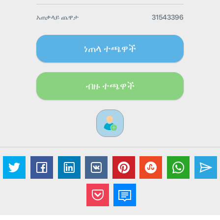
አጠቃላይ ጨዋታ
31543396
ነጠላ ተጫዋች
ብዙ ተጫዋች