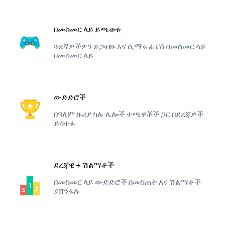
በመስመር ላይ ይጫወቱ
ጓደኛዎችዎን ይጋብዙ እና ሲማሩ ፊኒሽ በመስመር ላይ
በመስመር ላይ
ውድድሮች
በዓለም ዙሪያ ካሉ ሌሎች ተጫዋቾች ጋር በደረጃዎች
ይሳተፉ
ደረጃዊ + ሽልማቶች
በመስመር ላይ ውድድሮች በመስጠት እና ሽልማቶች
ያሸንፋሉ