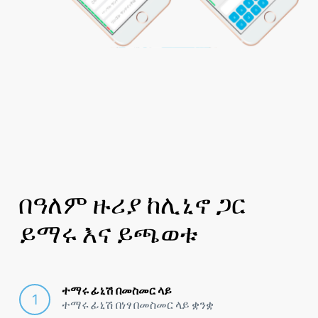
በዓለም ዙሪያ ከሊኒኖ ጋር
ይማሩ እና ይጫወቱ
ተማሩ ፊኒሽ በመስመር ላይ
ተማሩ ፊኒሽ በነፃ በመስመር ላይ ቋንቋ