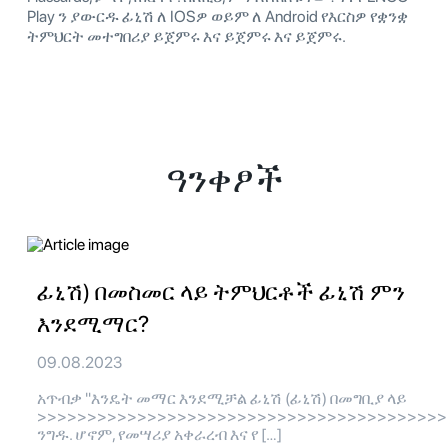
Play ን ያውርዱ ፊኒሽ ለ IOSዎ ወይም ለ Android የእርስዎ የቋንቋ
ትምህርት መተግበሪያ ይጀምሩ እና ይጀምሩ እና ይጀምሩ.
ዓንቀፆች
ፊኒሽ) በመስመር ላይ ትምህርቶች ፊኒሽ ምን
እንደሚማር?
09.08.2023
አጥብቃ "እንዴት መማር እንደሚቻል ፊኒሽ (ፊኒሽ) በመግቢያ ላይ
>>>>>>>>>>>>>>>>>>>>>>>>>>>>>>>>>>>>>>>>>
ንግዱ. ሆኖም, የመሣሪያ አቀራረብ እና የ […]