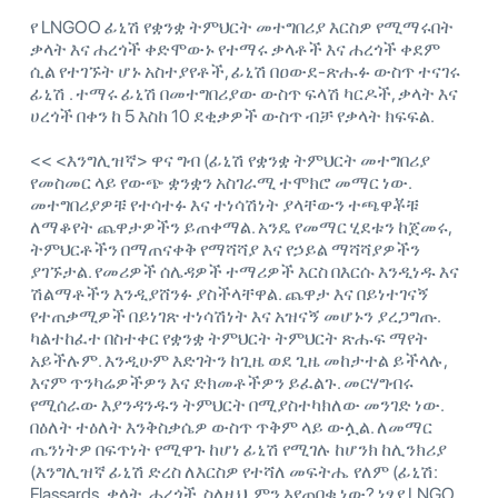
የ LNGOO ፊኒሽ የቋንቋ ትምህርት መተግበሪያ እርስዎ የሚማሩበት
ቃላት እና ሐረጎች ቀድሞውኑ የተማሩ ቃላቶች እና ሐረጎች ቀደም
ሲል የተገኙት ሆኑ አስተያየቶች, ፊኒሽ በዐውደ-ጽሑፉ ውስጥ ተናገሩ
ፊኒሽ . ተማሩ ፊኒሽ በመተግበሪያው ውስጥ ፍላሽ ካርዶች, ቃላት እና
ሀረጎች በቀን ከ 5 እስከ 10 ደቂቃዎች ውስጥ ብቻ የቃላት ክፍፍል.
<< <እንግሊዝኛ> ዋና ግብ (ፊኒሽ የቋንቋ ትምህርት መተግበሪያ
የመስመር ላይ የውጭ ቋንቋን አስገራሚ ተሞክሮ መማር ነው.
መተግበሪያዎቹ የተሳተፉ እና ተነሳሽነት ያላቸውን ተጫዋቾቹ
ለማቆየት ጨዋታዎችን ይጠቀማል. አንዴ የመማር ሂደቱን ከጀመሩ,
ትምህርቶችን በማጠናቀቅ የማሻሻያ እና የኃይል ማሻሻያዎችን
ያገኙታል. የመሪዎች ሰሌዳዎች ተማሪዎች እርስ በእርሱ እንዲነዱ እና
ሽልማቶችን እንዲያሸንፉ ያስችላቸዋል. ጨዋታ እና በይነተገናኝ
የተጠቃሚዎች በይነገጽ ተነሳሽነት እና አዝናኝ መሆኑን ያረጋግጡ.
ካልተከፈተ በስተቀር የቋንቋ ትምህርት ትምህርት ጽሑፍ ማየት
አይችሉም. እንዲሁም እድገትን ከጊዜ ወደ ጊዜ መከታተል ይችላሉ,
እናም ጥንካሬዎችዎን እና ድክመቶችዎን ይፈልጉ. መርሃግብሩ
የሚሰራው እያንዳንዱን ትምህርት በሚያስተካክለው መንገድ ነው.
በዕለት ተዕለት እንቅስቃሴዎ ውስጥ ጥቅም ላይ ውሏል. ለመማር
ጤንነትዎ በፍጥነት የሚዋጉ ከሆነ ፊኒሽ የሚገሉ ከሆንክ ከሊንክሪያ
(እንግሊዝኛ ፊኒሽ ድረስ ለእርስዎ የተሻለ መፍትሔ የለም (ፊኒሽ:
Flassards, ቃላት, ሐረጎች. ስለዚህ, ምን እየጠበቁ ነው? ነፃ የ LNGO