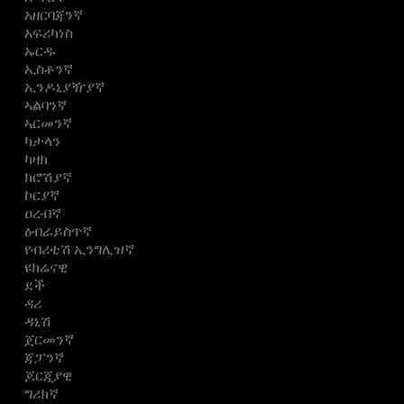
አዘርባጃንኛ
አፍሪካነስ
ኡርዱ
ኢስቶንኛ
ኢንዶኒያዥያኛ
ኣልባንኛ
ኣርመንኛ
ካታላን
ካዛክ
ክሮሽያኛ
ኮርያኛ
ዐረብኛ
ዕብራይስጥኛ
የብሪቲሽ ኢንግሊዝኛ
ዩክሬናዊ
ደች
ዳሪ
ዳኒሽ
ጀርመንኛ
ጃፓንኛ
ጆርጂያዊ
ግሪክኛ