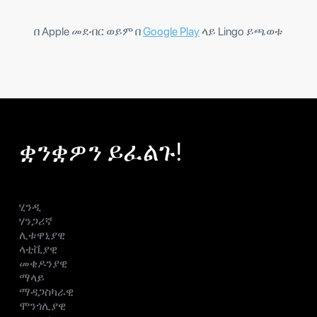
በ Apple መደብር ወይም በ
Google Play
ላይ Lingo ይጫወቱ
ቋንቋዎን ይፈልጉ!
ሂንዲ
ሃንጋሪኛ
ሊቱዋኒያዊ
ላቲቪያዊ
መቄዶንያዊ
ማላይ
ማዳጋስካራዊ
ሞንጎሊያዊ