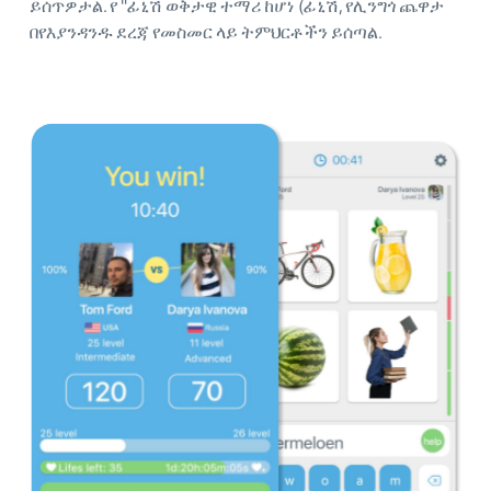
ይሰጥዎታል. የ "ፊኒሽ ወቅታዊ ተማሪ ከሆነ (ፊኒሽ, የሊንግጎ ጨዋታ
በየእያንዳንዱ ደረጃ የመስመር ላይ ትምህርቶችን ይሰጣል.