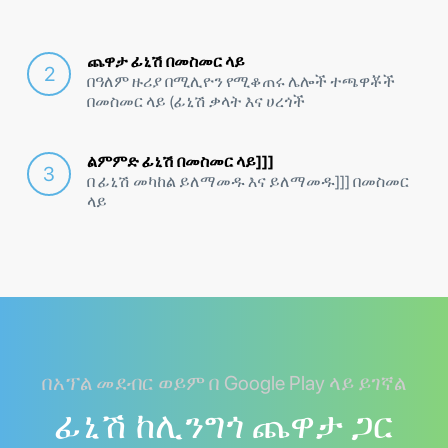
ጨዋታ ፊኒሽ በመስመር ላይ
በዓለም ዙሪያ በሚሊዮን የሚቆጠሩ ሌሎች ተጫዋቾች
በመስመር ላይ (ፊኒሽ ቃላት እና ሀረጎች
ልምምድ ፊኒሽ በመስመር ላይ]]]
በ ፊኒሽ መካከል ይለማመዱ እና ይለማመዱ]]] በመስመር
ላይ
በአፕል መደብር ወይም በ Google Play ላይ ይገኛል
ፊኒሽ ከሊንግጎ ጨዋታ ጋር