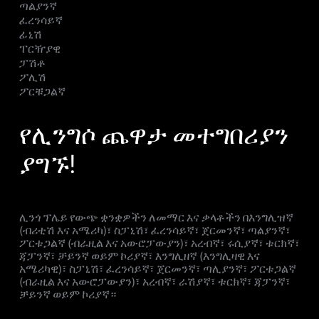
ጣልያንኛ
ፈረንሳይኛ
ፊኒሽ
ፐርዥያዊ
ፓሽቶ
ፖሊሽ
ፖርቹጋልኛ
የሊንግሶ ጨዋታ መተግበሪያን
ያግኙ!
ሊንጎ ፕሌይ የውጭ ቋንቋዎችን ለመማር እና ቃላቶችን በእንግሊዝኛ
(ብሪቲሽ እና አሜሪካ)፣ ስፓኒሽ፣ ፈረንሳይኛ፣ ጀርመንኛ፣ ጣልያንኛ፣
ፖርቱጋልኛ (ብራዚል እና አውሮፓውያን)፣ አረብኛ፣ ሩሲያኛ፣ ቱርክኛ፣
ጃፓንኛ፣ ቻይንኛ ወይም ኮሪያኛ፣ እንግሊዘኛ (እንግሊዛዊ እና
አሜሪካዊ)፣ ስፓኒሽ፣ ፈረንሳይኛ፣ ጀርመንኛ፣ ጣሊያንኛ፣ ፖርቱጋልኛ
(ብራዚል እና አውሮፓውያን)፣ አረብኛ፣ ራሽያኛ፣ ቱርክኛ፣ ጃፓንኛ፣
ቻይንኛ ወይም ኮሪያኛ።