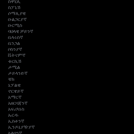
ስዋሂሊ
ስፓኒሽ
ሶማሊያዊ
ቡልጋርያኛ
ቡርሚስ
ባህላዊ ቻይንኛ
ቤላሩስኛ
ቤንጋል
ቦስንያኛ
ቬትናምኛ
ቱርኪሽ
ታሚል
ታይላንድኛ
ቼክ
ኔፓልዊ
ኖርዌይኛ
አማርኛ
አዘርባጃንኛ
አፍሪካነስ
ኡርዱ
ኢስቶንኛ
ኢንዶኒያዥያኛ
ኣልባንኛ