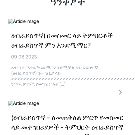
ዓንቀፆች
ዕብራይስጥኛ) በመስመር ላይ ትምህርቶች
ዕብራይስጥኛ ምን እንደሚማር?
09.08.2023
አጥብቃ "እንዴት መማር እንደሚቻል ዕብራይስጥኛ
(ዕብራይስጥኛ) በመግቢያ ላይ
>>>>>>>>>>>>>>>>>>>>>>>>>>>>>>>>>>>>>>>>>
ንግዱ. ሆኖም, የመሣሪያ አቀ […]
(ዕብራይስጥኛ - ለመጠቅለል ምርጥ የመስመር
ላይ መተግበሪያዎች - ትምህርት ዕብራይስጥኛ