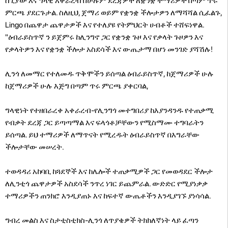
ስጊያው እና ግላዊ አቀራረብ በሁሉም ደረጃዎች ለቋንቋ ተማሪዎች በጣም ጥሩ
ምርጫ ያደርጉታል. ስለዚህ, ጀማሪ ወይም የቋንቋ ችሎታዎን ለማሻሻል ሲፈልጉ,
Lingo በጨዋታ ጨዋታዎች እና የተለያዩ የትምህርት ሀብቶች ተሸፍነዋል.
"ዕብራይስጥኛ ን ይጀምሩ ከሊንግኖ ጋር የቋንቋ ጉዞ እና የቃላት ጉዞዎን እና
የቃላትዎን እና የቋንቋ ችሎታ አስደሳች እና ውጤታማ በሆነ መንገድ ያሻሽሉ!
ሊንጎ ለመማር የተለመዱ ጥቅሞችን ይሰጣል ዕብራይስጥኛ, ከጀማሪዎች ሁሉ
ከጀማሪዎች ሁሉ እጅግ በጣም ጥሩ ምርጫ ያቀርባል,
ግላዊነት የተዘበራረቀ አቀራረብ-የሊንግጎ መተግበሪያ ከእያንዳንዱ የተጠቃሚ
የብቃት ደረጃ ጋር ይጣጣማል እና ፍላጎቶቻቸውን የሚስማሙ ተግባራትን
ይሰጣል. ይህ ተማሪዎች ለማጥናት የሚረዱት ዕብራይስጥኛ በእግራቸው
ችሎታቸው መሠረት.
ተወዳዳሪ አከባቢ ከጓደኞች እና ከሌሎች ተጠቃሚዎች ጋር የመወዳደር ችሎታ
ለሊንቲጎ ጨዋታዎች አስደሳች ንጥረ ነገር ይጨምራል. ውድድር የሚያነቃቃ
ተማሪዎችን ጠንክሮ እንዲያጠኑ እና ከፍተኛ ውጤቶችን እንዲያገኙ ያነሳሳል.
ግብረ መልስ እና ስታቲስቲክስ-ሊንጎ ለጥያቄዎች ትክክለኛነት ላይ ፈጣን