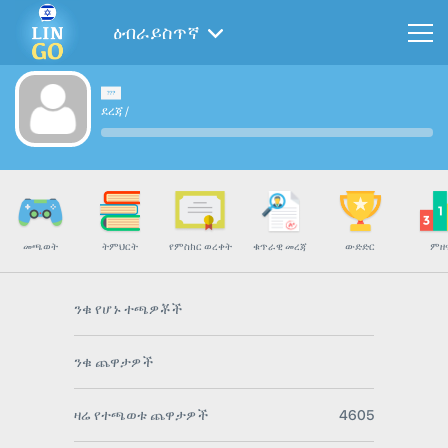
ዕብራይስጥኛ
ደረጃ
/
መጫወት
ትምህርት
የምስክር ወረቀት
ቁጥራዊ መረጃ
ውድድር
ምዘ
ንቁ የሆኑ ተጫዎቾች
ንቁ ጨዋታዎች
ዛሬ የተጫወቱ ጨዋታዎች
4605