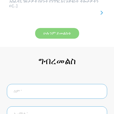
አስፈላጊ ገጽታዎች የሆኑት የንግግር እና አዋቂነት ችሎታዎችን
በ […]
ሁሉንም ይመልከቱ
ግብረመልስ