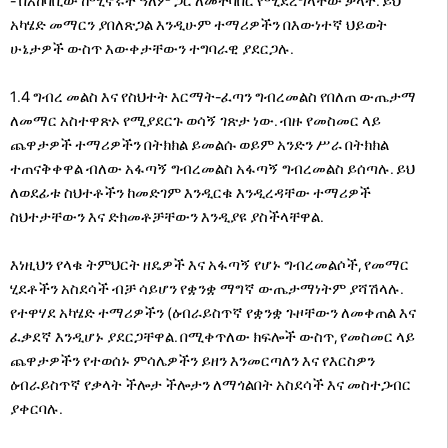
- በአከባቢው ከሚኖሩት ዓለም ጋር ለመተባበር የሚደረግላቸው ቃላት. ይህ
አካሄድ መማርን ያበለጽጋል እንዲሁም ተማሪዎችን በእውነተኛ ህይወት
ሁኔታዎች ውስጥ እውቀታቸውን ተግባራዊ ያደርጋሉ.
1.4 ግብረ መልስ እና የስህተት እርማት-ፈጣን ግብረመልስ የበለጠ ውጤታማ
ለመማር አስተዋጽኦ የሚያደርጉ ወሳኝ ገጽታ ነው. ብዙ የመስመር ላይ
ጨዋታዎች ተማሪዎችን በትክክል ይመልሱ ወይም አንድን ሥራ በትክክል
ተጠናቅቀዋል ብለው አፋጣኝ ግብረመልስ አፋጣኝ ግብረመልስ ይሰጣሉ. ይህ
ለወደፊቱ ስህተቶችን ከመድገም እንዲርቁ እንዲረዳቸው ተማሪዎች
ስህተታቸውን እና ድክመቶቻቸውን እንዲያዩ ያስችላቸዋል.
እነዚህን የላቁ ትምህርት ዘዴዎች እና አፋጣኝ የሆኑ ግብረመልሶች, የመማር
ሂደቶችን አስደሳች ብቻ ሳይሆን የቋንቋ ማግኛ ውጤታማነትም ያሻሽላሉ.
የተዋሃደ አካሄድ ተማሪዎችን (ዕብራይስጥኛ የቋንቋ ጉዞቸውን ለመቀጠል እና
ፈቃደኛ እንዲሆኑ ያደርጋቸዋል. በሚቀጥለው ክፍሎች ውስጥ, የመስመር ላይ
ጨዋታዎችን የተወሰኑ ምሳሌዎችን ይዘን እንመርጣለን እና የእርስዎን
ዕብራይስጥኛ የቃላት ችሎታ ችሎታን ለማጎልበት አስደሳች እና መስተጋብር
ያቀርባሉ.