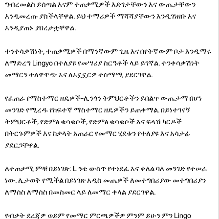
ግብረመልስ ይሰጣል እናም ተጠቃሚዎች እድገታቸውን እና ውጤታቸውን
እንዲመረጡ ያስችላቸዋል. ይህ ተማሪዎች ማሻሻያቸውን እንዲገነዘቡ እና
እንዲያጠኑ ያበረታቷቸዋል.
ተንቀሳቃሽነት, ተጠቃሚዎች በማንኛውም ጊዜ እና በየትኛውም ቦታ እንዲማሩ
ለማድረግ Lingyo በተለያዩ የመሣሪያ ስርዓቶች ላይ ይገኛል. ተንቀሳቃሽነት
መማርን ተለዋዋጭ እና ለአኗኗርዎ ተስማሚ ያደርገዋል.
የፈጠራ የማስተማር ዘዴዎች-ሊንጎን ትምህርቶችን ይበልጥ ውጤታማ በሆነ
መንገድ የሚረዱ የከፍተኛ ማስተማር ዘዴዎችን ይጠቀማል. በይነተገናኝ
ትምህርቶች, የድምፅ ቁሳቁሶች, የድምፅ ቁሳቁሶች እና ፍላሽ ካርዶች
በትርጉምዎች እና ከቃላት አጠራር የመማር ሂደቱን የተለያዩ እና አሳታፊ
ያደርጋቸዋል.
ለተጠቃሚ ምቹ በይነገጽ: L ንቴ ውስጥ የተነደፈ እና ቀለል ባለ መንገድ የተሠራ
ነው. ሊታወቅ የሚችል በይነገጽ አዲስ መጤዎች ለመተግበሪያው መተግበሪያን
ለማሰስ ለማሰስ በመስመር ላይ ለመማር ቀላል ያደርገዋል.
የብቃት ደረጃዎ ወይም የመማር ምርጫዎችዎ ምንም ይሁን ምን Lingo