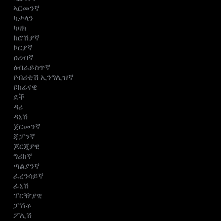
ኣርመንኛ
ካታላን
ካዛክ
ክሮሽያኛ
ኮርያኛ
ዐረብኛ
ዕብራይስጥኛ
የብሪቲሽ ኢንግሊዝኛ
ዩክሬናዊ
ደች
ዳሪ
ዳኒሽ
ጀርመንኛ
ጃፓንኛ
ጆርጂያዊ
ግሪክኛ
ጣልያንኛ
ፈረንሳይኛ
ፊኒሽ
ፐርዥያዊ
ፓሽቶ
ፖሊሽ