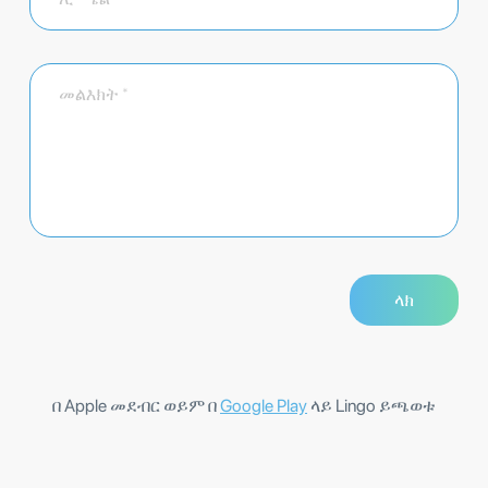
በ Apple መደብር ወይም በ
Google Play
ላይ Lingo ይጫወቱ