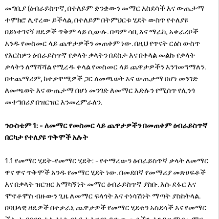
መግቢያ (ዕብራይስጥኛ, በተለይም ቋንቋውን መማር አስደሳች እና ውጤታማ
ተሞክሮ ሊኖረው ይችላል, በተለይም በትምህርቱ ሂደት ውስጥ የተለያዩ
በይነተገናኝ ዘዴዎች ጥቅም ላይ ሲውሉ. በጣም ሳቢ እና ማራኪ አቀራረቦች
አንዱ የመስመር ላይ ጨዋታዎችን መጠቀም ነው. በዚህ የጥናት ርዕስ ውስጥ
የእርስዎን ዕብራይስጥኛ የቃላት ቃላትን በደስታ እና በቀላል መልኩ የቃላት
ቃላትን ለማሻሻል የሚረዱ ቀላል የመስመር ላይ ጨዋታዎችን እንገመግማለን.
በተጨማሪም, ከተቃዋሚዎች ጋር ለመጫወት እና ውጤታማ በሆነ መንገድ
ለመጫወት እና ውጤታማ በሆነ መንገድ ለመማር እድሉን የሚሰጥ የሊንጎ
መተግበሪያ በዝርዝር እንመረምራለን.
ንዑስቴም 1: - ለመማር የመስመር ላይ ጨዋታዎችን በመጠቀም ዕብራይስጥኛ
በርካታ የተለያዩ ጥቅሞች አሉት
1.1 የመማር ሂደት-የመማር ሂደት: - የተማረውን ዕብራይስጥኛ ቃላት ለመማር
ዋና ዋና ጥቅሞች አንዱ የመማር ሂደት ነው. በመደበኛ የመማሪያ መጽሀፍቶች
እና በቃላት ዝርዝር አማካኝነት መማር ዕብራይስጥኛ ያስቡ. እሱ ደፋር እና
ሞኖቶሞስ ብዙውን ጊዜ ለመማር ፍላጎት እና ተነሳሽነት ማጣት ያስከትላል.
በባህላዊ ዘዴዎች በተቃራኒ ጨዋታዎች የመማር ሂደቱን አስደሳች እና የመማር