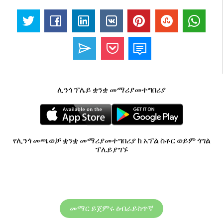
ሊንጎ ፕሌይ ቋንቋ መማሪያመተግበሪያ
የሊንጎ መጫወቻ ቋንቋ መማሪያመተግበሪያ ከ አፕል ስቶር ወይም ጎግል
ፕሌይያግኙ
መማር ይጀምሩ ዕብራይስጥኛ