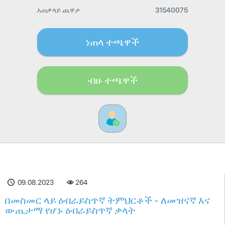
አጠቃላይ ጨዋታ
31540075
ነጠላ ተጫዋች
ብዙ ተጫዋች
09.08.2023
264
በመስመር ላይ ዕብራይስጥኛ ትምህርቶች - ለመዝናኛ እና
ውጤታማ የሆኑ ዕብራይስጥኛ ቃላት