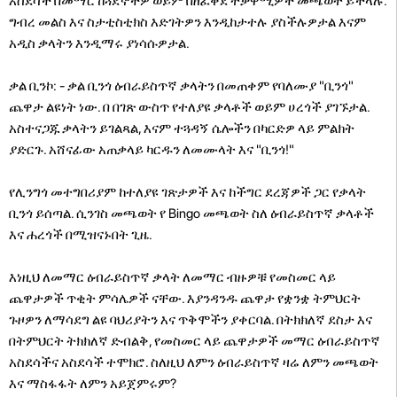
አስደሳች በመማር ከጓደኞችዎ ወይም በዘፈቀደ ተቃዋሚዎች መጫወት ይችላሉ.
ግብረ መልስ እና ስታቲስቲክስ እድገትዎን እንዲከታተሉ ያስችሉዎታል እናም
አዲስ ቃላትን እንዲማሩ ያነሳሱዎታል.
ቃል ቢንኮ: - ቃል ቢንጎ ዕብራይስጥኛ ቃላትን በመጠቀም የባለሙያ "ቢንጎ"
ጨዋታ ልዩነት ነው. በ በገጽ ውስጥ የተለያዩ ቃላቶች ወይም ሀረጎች ያገኙታል.
አስተናጋጁ ቃላትን ይገልጻል, እናም ተጓዳኝ ሴሎችን በካርድዎ ላይ ምልክት
ያድርጉ. አሸናፊው አጠቃላይ ካርዱን ለመሙላት እና "ቢንጎ!"
የሊንግጎ መተግበሪያም ከተለያዩ ገጽታዎች እና ከችግር ደረጃዎች ጋር የቃላት
ቢንጎ ይሰጣል. ሲንገስ መጫወት የ Bingo መጫወት ስለ ዕብራይስጥኛ ቃላቶች
እና ሐረጎች በሚዝናኑበት ጊዜ.
እነዚህ ለመማር ዕብራይስጥኛ ቃላት ለመማር ብዙዎቹ የመስመር ላይ
ጨዋታዎች ጥቂት ምሳሌዎች ናቸው. እያንዳንዱ ጨዋታ የቋንቋ ትምህርት
ጉዞዎን ለማሳደግ ልዩ ባህሪያትን እና ጥቅሞችን ያቀርባል. በትክክለኛ ደስታ እና
በትምህርት ትክክለኛ ድብልቅ, የመስመር ላይ ጨዋታዎች መማር ዕብራይስጥኛ
አስደሳችና አስደሳች ተሞክሮ. ስለዚህ ለምን ዕብራይስጥኛ ዛሬ ለምን መጫወት
እና ማስፋፋት ለምን አይጀምሩም?