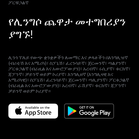
ፖርቹጋልኛ
የሊንግሶ ጨዋታ መተግበሪያን
ያግኙ!
ሊንጎ ፕሌይ የውጭ ቋንቋዎችን ለመማር እና ቃላቶችን በእንግሊዝኛ
(ብሪቲሽ እና አሜሪካ)፣ ስፓኒሽ፣ ፈረንሳይኛ፣ ጀርመንኛ፣ ጣልያንኛ፣
ፖርቱጋልኛ (ብራዚል እና አውሮፓውያን)፣ አረብኛ፣ ሩሲያኛ፣ ቱርክኛ፣
ጃፓንኛ፣ ቻይንኛ ወይም ኮሪያኛ፣ እንግሊዘኛ (እንግሊዛዊ እና
አሜሪካዊ)፣ ስፓኒሽ፣ ፈረንሳይኛ፣ ጀርመንኛ፣ ጣሊያንኛ፣ ፖርቱጋልኛ
(ብራዚል እና አውሮፓውያን)፣ አረብኛ፣ ራሽያኛ፣ ቱርክኛ፣ ጃፓንኛ፣
ቻይንኛ ወይም ኮሪያኛ።