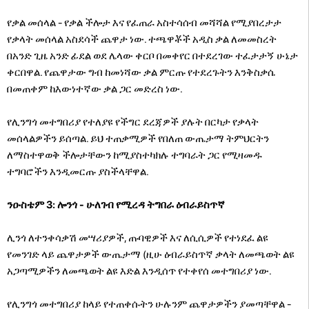
የቃል መሰላል - የቃል ችሎታ እና የፈጠራ አስተሳሰብ መሻሻል የሚያበረታታ
የቃላት መሰላል አስደሳች ጨዋታ ነው. ተጫዋቾች አዲስ ቃል ለመመስረት
በአንድ ጊዜ አንድ ፊደል ወደ ሌላው ቀርቦ በመቀየር በተደረገው ተፈታታኝ ሁኔታ
ቀርበዋል. የጨዋታው ግብ ከመነሻው ቃል ምርጡ የተደረጉትን እንቅስቃሴ
በመጠቀም ከእውነተኛው ቃል ጋር መድረስ ነው.
የሊንግጎ መተግበሪያ የተለያዩ የችግር ደረጃዎች ያሉት በርካታ የቃላት
መሰላልዎችን ይሰጣል. ይህ ተጠቃሚዎች የበለጠ ውጤታማ ትምህርትን
ለማስተዋወቅ ችሎታቸውን ከሚያስተካክሉ ተግባራት ጋር የሚዛመዱ
ተግባሮችን እንዲመርጡ ያስችላቸዋል.
ንዑስቴም 3: ሎንጎ - ሁለገብ የሚረዳ ትግበራ ዕብራይስጥኛ
ሊንጎ ለተንቀሳቃሽ መሣሪያዎች, ጡባዊዎች እና ለሲሲዎች የተነደፈ ልዩ
የመንገድ ላይ ጨዋታዎች ውጤታማ (ዚሁ ዕብራይስጥኛ ቃላት ለመጫወት ልዩ
አጋጣሚዎችን ለመጫወት ልዩ እድል እንዲሰጥ የተቀየሰ መተግበሪያ ነው.
የሊንግጎ መተግበሪያ ከላይ የተጠቀሱትን ሁሉንም ጨዋታዎችን ያመጣቸዋል -