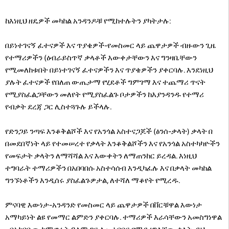
ከእነዚህ ዘዴዎች መካከል አንዳንዶቹ የሚከተሉትን ያካትታሉ:
በይነተገናኝ ፈተናዎች እና ጥያቄዎች-የመስመር ላይ ጨዋታዎች ብዙውን ጊዜ
የተማሪዎችን (ዕብራይስጥኛ ቃላቶች እውቀታቸውን እና ግንዛቤቸውን
የሚመለከቱበት በይነተገናኝ ፈተናዎችን እና ጥያቄዎችን ያቀርባሉ. እንደነዚህ
ያሉት ፈተናዎች የበለጠ ውጤታማ የሂደቶች ግምገማ እና ተጨማሪ ጥናት
የሚያስፈልጋቸውን መለየት የሚያስፈልጉ ቦታዎችን ከእያንዳንዱ የተማሪ
የብቃት ደረጃ ጋር ሊስተጓጉሉ ይችላሉ.
የድንጋይ ንጣፍ እንቆቅልሾች እና የአንጎል አስተናጋጆች (ፅንሰ-ቃላት) ቃላት በ
በመደበኛነት ላይ የተመሠረተ የቃላት እንቆቅልሾችን እና የአንጎል አስተካካዮችን
የመፍታት ቃላትን ለማሻሻል እና እውቀትን ለማጠንከር ይረዳል. እነዚህ
ተግባራት ተማሪዎችን በአበባበሱ አስተሳሰብ እንዲካፈሉ እና በቃላት መካከል
ግንኙነቶችን እንዲሰሩ ያስፈልጉዎታል, ለተሻለ ማቆየት የሚረዱ.
ምናባዊ እውነታ-አንዳንድ የመስመር ላይ ጨዋታዎች በቨርቹዋል እውነታ
አማካይነት ልዩ የመማር ልምድን ያቀርባሉ. ተማሪዎች እራሳቸውን አመስግነዋል