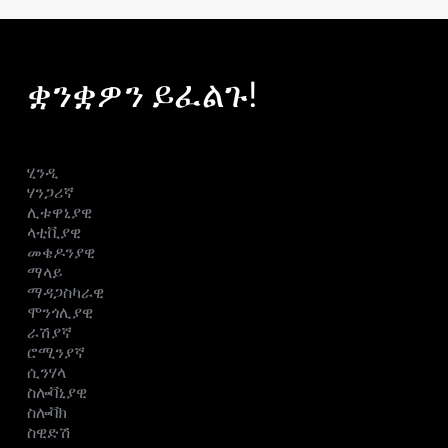
ቋንቋዎን ይፈልጉ!
ሂንዲ
ሃንጋሪኛ
ሊቱዋኒያዊ
ላቲቪያዊ
መቄዶንያዊ
ማላይ
ማዳጋስካራዊ
ሞንጎሊያዊ
ራሽያኛ
ሮሚንያኛ
ሲንሃላ
ስሎቫኒያዊ
ስሎቫክ
ስዊድሽ