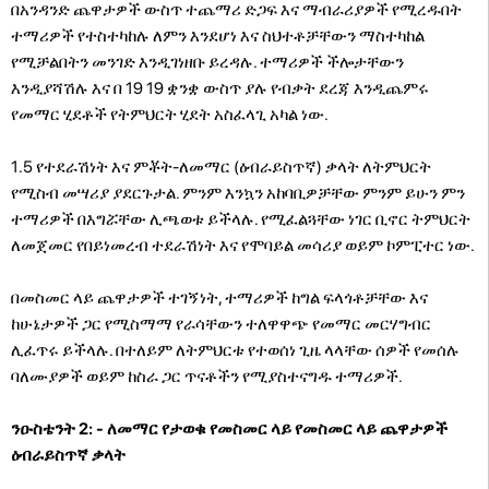
በአንዳንድ ጨዋታዎች ውስጥ ተጨማሪ ድጋፍ እና ማብራሪያዎች የሚረዱበት
ተማሪዎች የተስተካከሉ ለምን እንደሆነ እና ስህተቶቻቸውን ማስተካከል
የሚቻልበትን መንገድ እንዲገነዘቡ ይረዳሉ. ተማሪዎች ችሎታቸውን
እንዲያሻሽሉ እና በ 19 19 ቋንቋ ውስጥ ያሉ የብቃት ደረጃ እንዲጨምሩ
የመማር ሂደቶች የትምህርት ሂደት አስፈላጊ አካል ነው.
1.5 የተደራሽነት እና ምቾት-ለመማር (ዕብራይስጥኛ) ቃላት ለትምህርት
የሚስብ መሣሪያ ያደርጉታል. ምንም እንኳን አከባቢዎቻቸው ምንም ይሁን ምን
ተማሪዎች በእግሯቸው ሊጫወቱ ይችላሉ. የሚፈልጓቸው ነገር ቢኖር ትምህርት
ለመጀመር የበይነመረብ ተደራሽነት እና የሞባይል መሳሪያ ወይም ኮምፒተር ነው.
በመስመር ላይ ጨዋታዎች ተገኝነት, ተማሪዎች ከግል ፍላጎቶቻቸው እና
ከሁኔታዎች ጋር የሚስማማ የራሳቸውን ተለዋዋጭ የመማር መርሃግብር
ሊፈጥሩ ይችላሉ. በተለይም ለትምህርቱ የተወሰነ ጊዜ ላላቸው ሰዎች የመሰሉ
ባለሙያዎች ወይም ከስራ ጋር ጥናቶችን የሚያስተናግዱ ተማሪዎች.
ንዑስቴንት 2: - ለመማር የታወቁ የመስመር ላይ የመስመር ላይ ጨዋታዎች
ዕብራይስጥኛ ቃላት