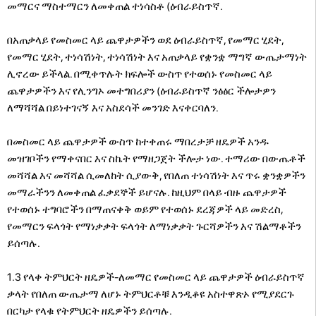
መማርና ማስተማርን ለመቀጠል ተነሳስቶ (ዕብራይስጥኛ.
በአጠቃላይ የመስመር ላይ ጨዋታዎችን ወደ ዕብራይስጥኛ, የመማር ሂደት,
የመማር ሂደት, ተነሳሽነት, ተነሳሽነት እና አጠቃላይ የቋንቋ ማግኛ ውጤታማነት
ሊኖረው ይችላል. በሚቀጥሉት ክፍሎች ውስጥ የተወሰኑ የመስመር ላይ
ጨዋታዎችን እና የሊንግኦ መተግበሪያን (ዕብራይስጥኛ ንፅፅር ችሎታዎን
ለማሻሻል በይነተገናኝ እና አስደሳች መንገድ እናቀርባለን.
በመስመር ላይ ጨዋታዎች ውስጥ ከተቀጠሩ ማበረታቻ ዘዴዎች አንዱ
መዝገቦችን የማቀናበር እና ስኬት የማዘጋጀት ችሎታ ነው. ተማሪው በውጤቶች
መሻሻል እና መሻሻል ሲመለከት ሲያውቅ, የበለጠ ተነሳሽነት እና ጥሩ ቋንቋዎችን
መማራችንን ለመቀጠል ፈቃደኞች ይሆናሉ. ከዚህም በላይ ብዙ ጨዋታዎች
የተወሰኑ ተግባሮችን በማጠናቀቅ ወይም የተወሰኑ ደረጃዎች ላይ መድረስ,
የመማርን ፍላጎት የማነቃቃት ፍላጎት ለማነቃቃት ጉርሻዎችን እና ሽልማቶችን
ይሰጣሉ.
1.3 የላቀ ትምህርት ዘዴዎች-ለመማር የመስመር ላይ ጨዋታዎች ዕብራይስጥኛ
ቃላት የበለጠ ውጤታማ ለሆኑ ትምህርቶቹ እንዲቆዩ አስተዋጽኦ የሚያደርጉ
በርካታ የላቁ የትምህርት ዘዴዎችን ይሰጣሉ.