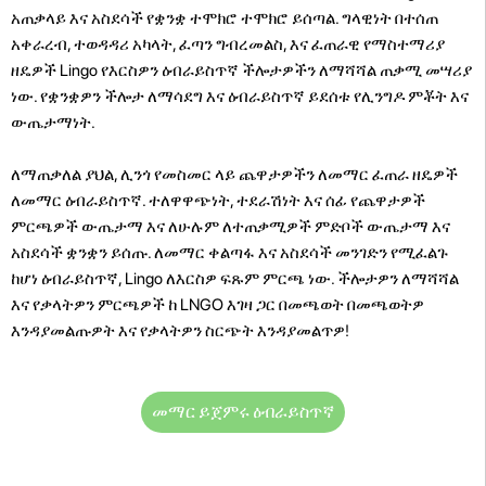
አጠቃላይ እና አስደሳች የቋንቋ ተሞክሮ ተሞክሮ ይሰጣል. ግላዊነት በተሰጠ
አቀራረብ, ተወዳዳሪ አካላት, ፈጣን ግብረመልስ, እና ፈጠራዊ የማስተማሪያ
ዘዴዎች Lingo የእርስዎን ዕብራይስጥኛ ችሎታዎችን ለማሻሻል ጠቃሚ መሣሪያ
ነው. የቋንቋዎን ችሎታ ለማሳደግ እና ዕብራይስጥኛ ይደሰቱ የሊንግዶ ምቾት እና
ውጤታማነት.
ለማጠቃለል ያህል, ሊንጎ የመስመር ላይ ጨዋታዎችን ለመማር ፈጠራ ዘዴዎች
ለመማር ዕብራይስጥኛ. ተለዋዋጭነት, ተደራሽነት እና ሰፊ የጨዋታዎች
ምርጫዎች ውጤታማ እና ለሁሉም ለተጠቃሚዎች ምድቦች ውጤታማ እና
አስደሳች ቋንቋን ይሰጡ. ለመማር ቀልጣፋ እና አስደሳች መንገድን የሚፈልጉ
ከሆነ ዕብራይስጥኛ, Lingo ለእርስዎ ፍጹም ምርጫ ነው. ችሎታዎን ለማሻሻል
እና የቃላትዎን ምርጫዎች ከ LNGO እገዛ ጋር በመጫወት በመጫወትዎ
እንዳያመልጡዎት እና የቃላትዎን ስርጭት እንዳያመልጥዎ!
መማር ይጀምሩ ዕብራይስጥኛ