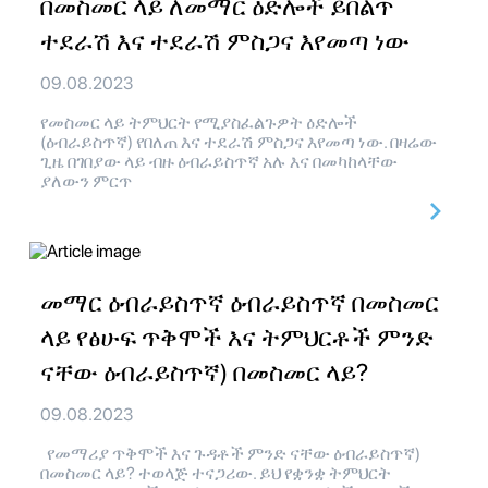
በመስመር ላይ ለመማር ዕድሎች ይበልጥ
ተደራሽ እና ተደራሽ ምስጋና እየመጣ ነው
09.08.2023
የመስመር ላይ ትምህርት የሚያስፈልጉዎት ዕድሎች
(ዕብራይስጥኛ) የበለጠ እና ተደራሽ ምስጋና እየመጣ ነው. በዛሬው
ጊዜ በገበያው ላይ ብዙ ዕብራይስጥኛ አሉ እና በመካከላቸው
ያለውን ምርጥ
መማር ዕብራይስጥኛ ዕብራይስጥኛ በመስመር
ላይ የፅሁፍ ጥቅሞች እና ትምህርቶች ምንድ
ናቸው ዕብራይስጥኛ) በመስመር ላይ?
09.08.2023
የመማሪያ ጥቅሞች እና ጉዳቶች ምንድ ናቸው ዕብራይስጥኛ)
በመስመር ላይ? ተወላጅ ተናጋሪው. ይህ የቋንቋ ትምህርት