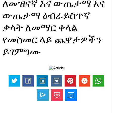
ለመዝናኛ እና ውጤታማ እና
ውጤታማ ዕብራይስጥኛ
ቃላት ለመማር ቀላል
የመስመር ላይ ጨዋታዎችን
ይገምግሙ