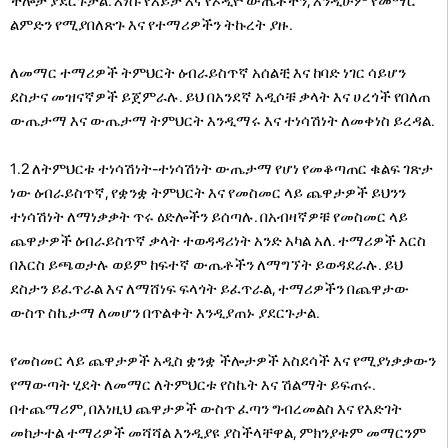
ችሎታ ያደርጉታል. እነሱ የእይታ እና የኦዲዮ ውጤቶችን, እንዲሁም የመማር
ልምድን የሚያበለጽጉ እና የተማሪዎችን ትኩረት ያዙ.
ለመማር ተማሪዎች ትምህርት ዕብራይስጥኛ አሰልቺ እና ከባድ ነገር ሳይሆን
ደስታና መዝናኛዎች ይጀምራሉ. ይህ በአንደኛ አዲሶቹ ቃላት እና ሀረጎች የበለጠ
ውጤታማ እና ውጤታማ ትምህርት እንዲማሩ እና ተነሳሽነት ለመቀነስ ይረዳል.
1.2 ለትምህርቱ ተነሳሽነት-ተነሳሽነት ውጤታማ የሆነ የመቆጣጠር ቁልፍ ገጽታ
ነው ዕብራይስጥኛ, የቋንቋ ትምህርት እና የመስመር ላይ ጨዋታዎች ይህንን
ተነሳሽነት ለማነቃቃት ጥሩ ዕድሎችን ይሰጣሉ. በአብዛኛዎቹ የመስመር ላይ
ጨዋታዎች ዕብራይስጥኛ ቃላት ተወዳዳሪነት አንድ አካል አለ. ተማሪዎች እርስ
በእርስ ይጫወታሉ ወይም ከፍተኛ ውጤቶችን ለማግኘት ይወዳደራሉ. ይህ
ደስታን ይፈጥራል እና ለማሸነፍ ፍላጎት ይፈጥራል, ተማሪዎችን በጨዋታው
ውስጥ ስኬታማ ለመሆን በጥልቀት እንዲያጠኑ ያደርጉታል.
የመስመር ላይ ጨዋታዎች አዲስ ቋንቋ ችሎታዎች አስደሳች እና የሚያነቃቃውን
የማውጣት ሂደት ለመማር ለትምህርቱ የስኬት እና ሽልማት ይፍጠሩ.
በተጨማሪም, በእነዚህ ጨዋታዎች ውስጥ ፈጣን ግብረመልስ እና የእድገት
መከታተል ተማሪዎች መሻሻል እንዲያዩ ያስችላቸዋል, ምክንያቱም መማርንም