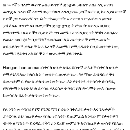
በዘመናችን ዓለም ውስጥ ዕብራይስጥኛ ቋንቋው ይበልጥ አስፈላጊ እየሆነ
መጥቷል. ግለሰቦች አድማጮቻቸውን እንዲያሰፉ ያስችላቸዋል, ከተለያዩ አገሮች
ሰዎች ጋር የመገናኛ ግንኙነት ማመቻቸት እና የተሳካ ሥራቸውን ዕድገት
ያሻሽላል. ሆኖም ለብዙዎቻችን ቋንቋ ቋንቋ ትምህርት በተለይ ባህላዊ
የማስተማር ዘዴዎችን ሲጠቀም. ግን መማር እንግሊዛዊ የትኞቹን አሳሳፊና
የመቆጣጠር ሂደት ቢሰማስ? የመስመር ላይ ጨዋታዎች የሚጫወቱት
ዕብራይስጥኛ ቃላቶች እና ሐረጎች ለመማር የሚረዱበት በዚህ መንገድ ነው,
የመማር ሂደቱን አስደሳች እና ውጤታማ ያደርገዋል.
Hangan: hantanman በተሳካ ሁኔታ ዕብራይስጥኛ ቃላቶች በተሳካ ሁኔታ
የሚያገለግለው ክላሲክ እና መሳተፍ ጨዋታ ነው. ዓላማው ደብዳቤዎችን
በመጠቆም ሲያውቁ ቃሉን መገመት ነው. ለእያንዳንዱ የተሳሳተ ደብዳቤ,
የሃስትማን አንድ አካል ይሳባል. የእርስዎ ተግባር የሃስትሩማን ሙሉ በሙሉ
ከመሳሰሉ በፊት ቃሉን መገመት ነው.
የሊንግጎ መተግበሪያ የኛ የንጋርማን ስሪቱን በተለያዩ ቃላት እና ገጽታዎች
ያቀርባል. ይህ ከጨዋታው የበለጠ ፍላጎት ይጨምራል እንዲሁም የቃላትዎን
ብዛት ለማስፋት ይረዳል. የችግሩን ደረጃ መምረጥ እና በጨዋታ ውስጥ የበለጠ