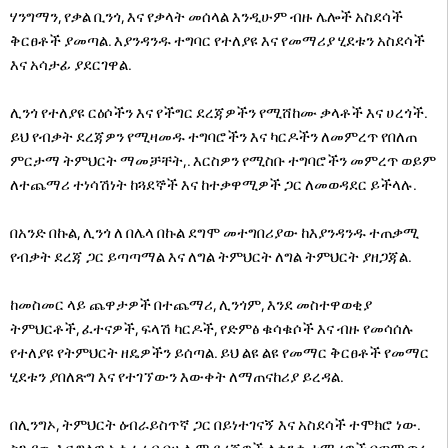
ሃንግማን, የቃል ቢንጎ, እና የቃላት መሰላል እንዲሁም ብዙ ሌሎች አስደሳች
ቅርፀቶች ያመጣል. እያንዳንዱ ተግባር የተለያዩ እና የመማሪያ ሂደቱን አስደሳች
እና አሳታፊ ያደርገዋል.
ሊንጎ የተለያዩ ርዕሶችን እና የችግር ደረጃዎችን የሚሸከሙ ቃላቶች እና ሀረጎች.
ይህ የብቃት ደረጃዎን የሚዛመዱ ተግባሮችን እና ካርዶችን ለመምረጥ የበለጠ
ምርታማ ትምህርት ማመቻቸት,. እርስዎን የሚስቡ ተግባሮችን መምረጥ ወይም
ለተጨማሪ ተነሳሽነት ከጓደኞች እና ከተቃዋሚዎች ጋር ለመወዳደር ይችላሉ.
በአንድ በኩል, ሊንጎ ለ በሌላ በኩል ደግሞ መተግበሪያው ከእያንዳንዱ ተጠቃሚ
የብቃት ደረጃ ጋር ይጣጣማል እና ለግል ትምህርት ለግል ትምህርት ያዘጋጃል.
ከመስመር ላይ ጨዋታዎች በተጨማሪ, ሊንጎም, እንደ መስተዋወቂያ
ትምህርቶች, ፈተናዎች, ፍላሽ ካርዶች, የድምፅ ቁሳቁሶች እና ብዙ የመሳሰሉ
የተለያዩ የትምህርት ዘዴዎችን ይሰጣል. ይህ ልዩ ልዩ የመማር ቅርፀቶች የመማር
ሂደቱን ያበለጽግ እና የተገኘውን እውቀት ለማጠናከሪያ ይረዳል.
በሊንግኦ, ትምህርት ዕብራይስጥኛ ጋር በይነተገናኝ እና አስደሳች ተሞክሮ ነው.