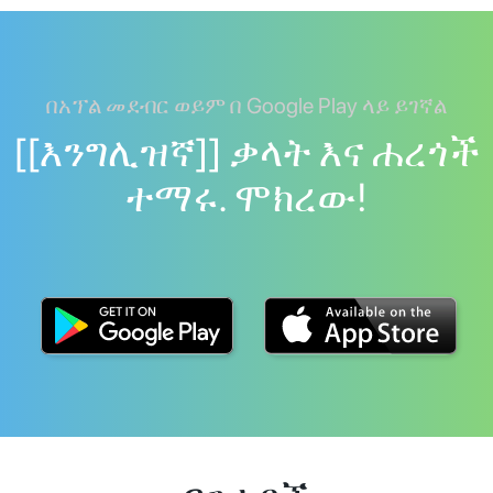
በአፕል መደብር ወይም በ Google Play ላይ ይገኛል
[[እንግሊዝኛ]] ቃላት እና ሐረጎች
ተማሩ. ሞክረው!