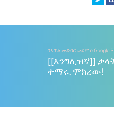
በአፕል መደብር ወይም በ Google Pl
[[እንግሊዝኛ]] ቃላ
ተማሩ. ሞክረው!