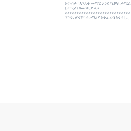
አጥብቃ "እንዴት መማር እንደሚቻል ታሚል
(ታሚል) በመግቢያ ላይ
>>>>>>>>>>>>>>>>>>>>>>>>>>>>
ንግዱ. ሆኖም, የመሣሪያ አቀራረብ እና የ […]