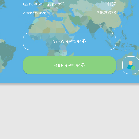
ዛሬ የተጫወቱ ጨዋታዎች
4137
አጠቃላይ ጨዋታ
31529378
ነጠላ ተጫዋች
ብዙ ተጫዋች