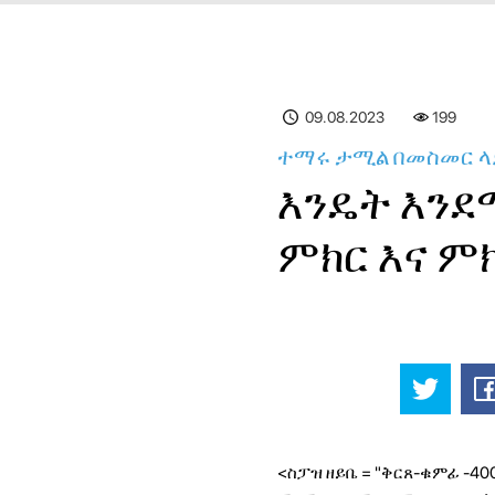
09.08.2023
199
ተማሩ ታሚል በመስመር ላይ
እንዴት እንደ
ምክር እና ም
<ስፓዝ ዘይቤ = "ቅርጸ-ቁምፊ -4