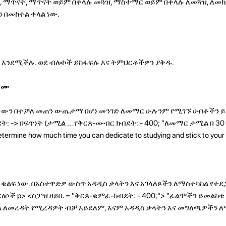
, ማጥናት, ማጥናት ወይም በቀላሉ መጓዝ, ማስተማር ወይም በቀላሉ ለመጓዝ, ለመ
 በመከተል ቀላል ነው.
ን እንደሚችሉ. ወደ ብሎኮች ይከፋፍሉ እና ትምህርቶችዎን ያቅዱ.
ቀሙ
ቋንቋውን በተቻለ መጠን ውጤታማ በሆነ መንገድ ለመማር ሁሉንም የሚገኙ ሀብቶችን 
: -> በፍጥነት (ታሚል ... የቅርጸ-ሙብር ክብደት: - 400; "ለመማር ታሚል በ 3
e how much time you can dedicate to studying and stick to your 
 ቁልፍ ነው. በአስተዋድዎ ውስጥ አዳዲስ ቃላትን እና አገላለጾችን ለማስተካከል የተደ
 ርዕሶች
p> <ስፓዝ ዘይቤ = "ቅርጸ-ቁምፊ-ክብደት: - 400;"> "ፊልሞችን ይመልከቱ 
ለ ለመረዳት የሚረዳዎት ብቻ አይደለም, እናም አዳዲስ ቃላትን እና መግለጫዎችን 