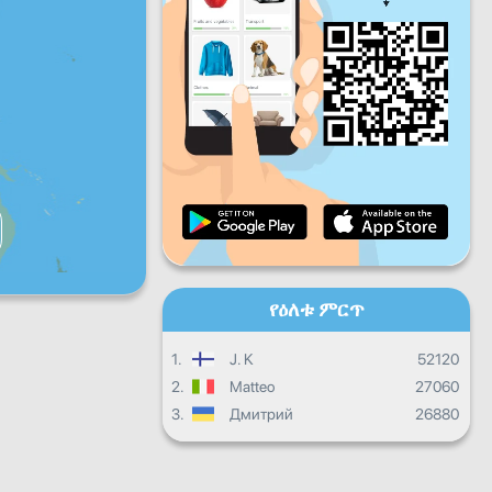
ዓር
ቅዳ
እሁ
እለታዊ እድገት
ወርሀዊ እድገት
የምስክር ወረቀት
አጠቃላይ እድገት
የዕለቱ ምርጥ
1.
J. K
52120
2.
Matteo
27060
3.
Дмитрий
26880