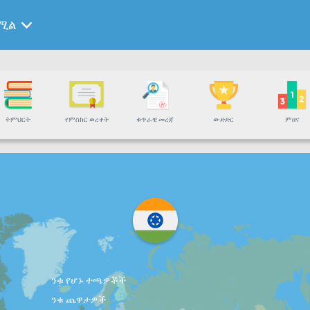
ሚል
ትምህርት
የምስክር ወረቀት
ቁጥራዊ መረጃ
ውድድር
ምዘና
ንቁ የሆኑ ተጫዎቾች
ንቁ ጨዋታዎች