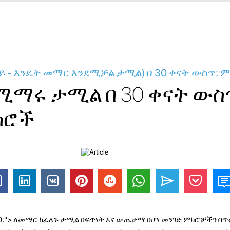
 - እንዴት መማር እንደሚቻል ታሚል) በ 30 ቀናት ውስጥ: ም
ሚማሩ ታሚል በ 30 ቀናት ውስ
ክሮች
00;"> ለመማር ከፈለጉ ታሚል በፍጥነት እና ውጤታማ በሆነ መንገድ ምክሮቻችን በጥ