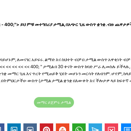
 - 400;"> ይህ ምቹ መተግበሪያ ታሚል, በአጭር ጊዜ ውስጥ ቋንቋ. ብዙ ጨዋታዎ
ባይሆኑም, ለመናገር አይፍሩ. ልማድ እና ስህተት ብቻ በ ታሚል ውስጥ አዋቂነት ብ
 << << << << <<
400; " ታሚል በ 30 ቀናት ውስጥ ከባድ ሥራ ሊመስሉ ይችላሉ,
ቋንቋ መማር ጊዜ እና ጥረት የሚጠይቅ ሂደት መሆኑን መርሳት የለብንም. ሆኖም, ከላይ
ነ, በትምህርታችሁ ውስጥ (ታሚል ታሚል ቋንቋ በእውቀት እና ችሎታዎ ላይ ከፍተኛ
መማር ይጀምሩ ታሚል