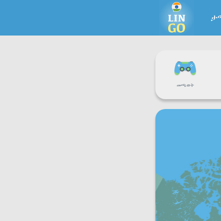
ታ
መጫወት