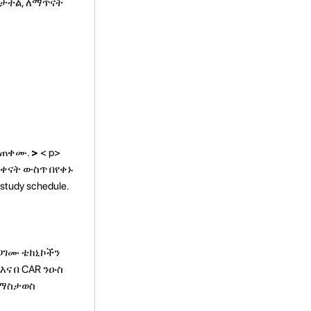
ከታተል, ለማጥናት
ይጠቀሙ.
>
< p>
0 ቀናት ውስጥ በየቀኑ
study schedule.
ጋገሙ ቴክኒኮችን
እና በ CAR ንዑስ
ለማስታወስ