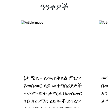
ዓንቀፆች
(ታሚል - ለመጠቅለል ምርጥ
መ
የመስመር ላይ መተግበሪያዎች
በ
- ትምህርት ታሚል በመስመር
እ
ላይ ለመማር ዕድሎች ይበልጥ
ታሚ