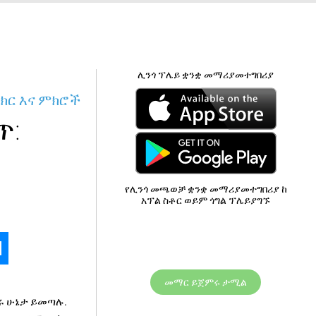
ሊንጎ ፕሌይ ቋንቋ መማሪያመተግበሪያ
ክር እና ምክሮች
ጥ:
የሊንጎ መጫወቻ ቋንቋ መማሪያመተግበሪያ ከ
አፕል ስቶር ወይም ጎግል ፕሌይያግኙ
መማር ይጀምሩ ታሚል
ሩ ሁኔታ ይመጣሉ.