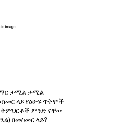
ማር ታሚል ታሚል
መስመር ላይ የፅሁፍ ጥቅሞች
ና ትምህርቶች ምንድ ናቸው
ል) በመስመር ላይ?