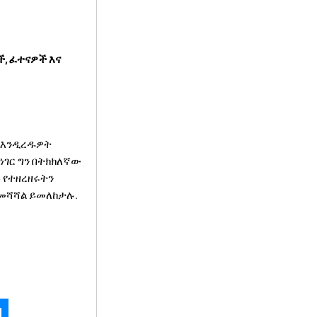
ች, ፈተናዎች እና
ቻ እንዲረዱዎት
 ነገር ግን በትክክለኛው
 የተዘረዘሩትን
 መሻሻል ይመለከታሉ.