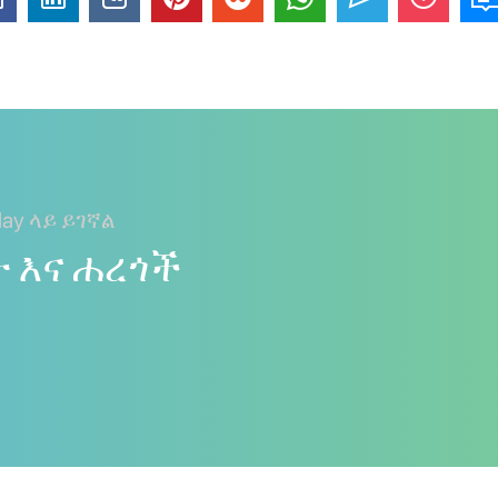
ay ላይ ይገኛል
ት እና ሐረጎች