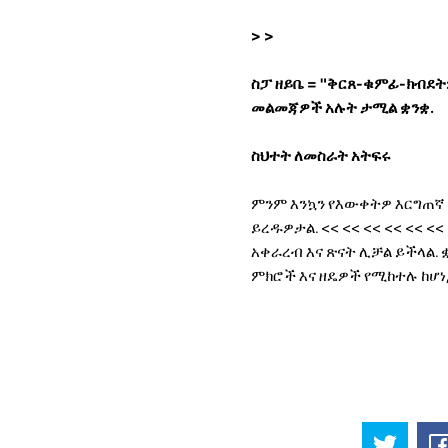
>
>
ስፓ ዘይቤ = "ቅርጸ-ቁምፊ-ክብደት:
መልመጃዎች አሉት ታሚል ቋንቋ.
ስህተት ለመስራት አትፍሩ
ምንም እንኳን የእውቀትዎ እርግጠኛ 
ይረዱዎታል.
<< << << << << <<
አቀራረብ እና ጽናት ሊቻል ይችላል. 
ምክሮች እና ዘዴዎች የሚከተሉ ከሆ