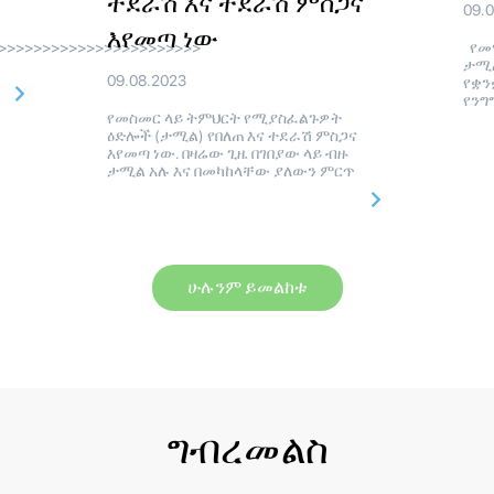
ተደራሽ እና ተደራሽ ምስጋና
09.
እየመጣ ነው
>>>>>>>>>>>>>>>>>>>>>>>
የመማ
ታሚል
09.08.2023
የቋን
የንግ
የመስመር ላይ ትምህርት የሚያስፈልጉዎት
ዕድሎች (ታሚል) የበለጠ እና ተደራሽ ምስጋና
እየመጣ ነው. በዛሬው ጊዜ በገበያው ላይ ብዙ
ታሚል አሉ እና በመካከላቸው ያለውን ምርጥ
ሁሉንም ይመልከቱ
ግብረመልስ