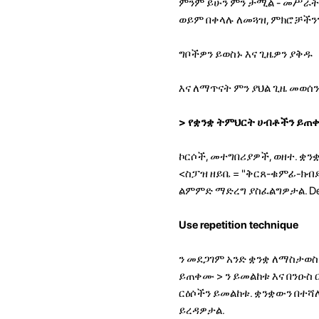
ምንም ይሁን ምን ታሚል - መሥራት
ወይም በቀላሉ ለመጓዝ, ምክሮቻችንን
ግቦችዎን ይወስኑ እና ጊዜዎን ያቅዱ
እና ለማጥናት ምን ያህል ጊዜ መወሰ
> የቋንቋ ትምህርት ሀብቶችን ይጠ
ኮርሶች, መተግበሪያዎች, ወዘተ. 
<ስፓዝ ዘይቤ = "ቅርጸ-ቁምፊ-ክብደት
ልምምድ ማድረግ ያስፈልግዎታል. Determin
Use repetition technique
ን መደጋገም አንድ ቋንቋ ለማስታወስ
ይጠቀሙ
> ን ይመልከቱ እና በንዑስ
ርዕሶችን ይመልከቱ. ቋንቋውን በተሻ
ይረዳዎታል.