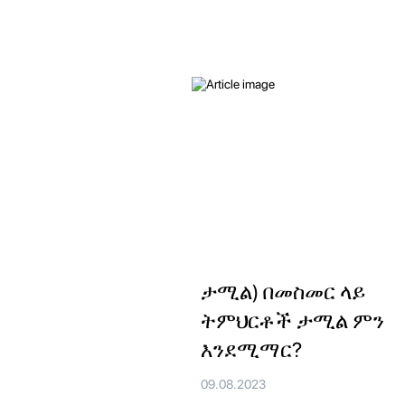
ታሚል) በመስመር ላይ
ትምህርቶች ታሚል ምን
እንደሚማር?
09.08.2023