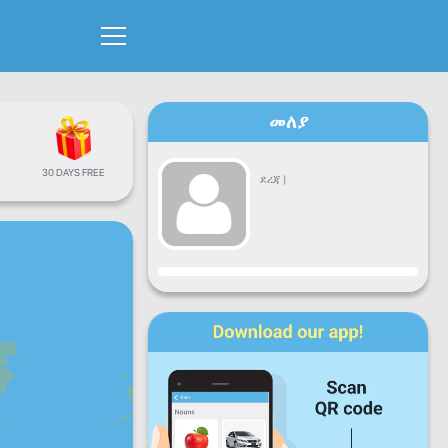
መለያ
30 DAYS FREE
ደረጃ
|
እድገት
ሰ
ማክ
እሮ
ሓሙ