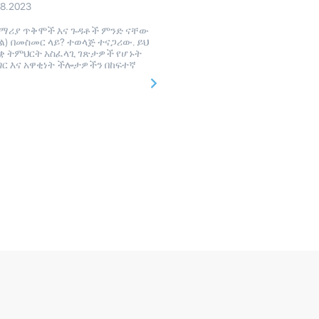
08.2023
ሪያ ጥቅሞች እና ጉዳቶች ምንድ ናቸው
) በመስመር ላይ? ተወላጅ ተናጋሪው. ይህ
ቋ ትምህርት አስፈላጊ ገጽታዎች የሆኑት
ግር እና አዋቂነት ችሎታዎችን በከፍተኛ