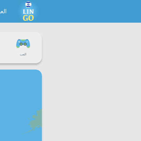
الع
العب