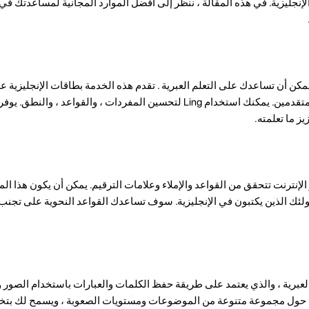
ليزية. في هذه المقالة ، ننظر إلى أفضل الموارد المجانية لمساعدتك في ت
ية يمكن أن تساعدك على التعلم العبرية . تقدم هذه الخدمة بطاقات الإنجليزية 
المستويات ، من المبتدئين إلى المتقدمين. يمكنك استخدام Ling لتحسين المفردات ، والقواعد 
ز ما تعلمته.
لإنترنت تتحقق من القواعد والإملاء وعلامات الترقيم. يمكن أن يكون هذا المو
لئك الذين يكتبون في الإنجليزية. سوف تساعدك القواعد النحوية على تجنب 
تعلم العبرية ، والذي يعتمد على طريقة حفظ الكلمات والعبارات باستخدام الصور 
زية حول مجموعة متنوعة من الموضوعات ومستويات الصعوبة ، ويسمح لك بت