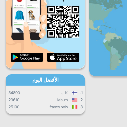
ج
س
ح
تقدم يومي
تقدم شهري
شهادة
التقدم الإجمالي
الأفضل اليوم
34890
J. K
1.
29610
Mauro
2.
25190
franco polo
3.