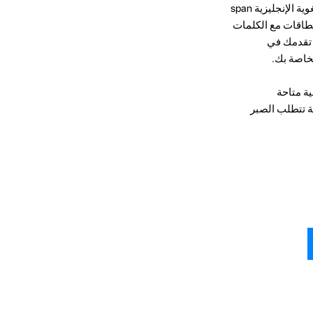
لاحتياجاتك ومستولك. يمكنك أيضًا الدردشة مع المستخدمين الآخرين ، مما يساعدك على ممارسة مهاراتك اللغوية الإنجليزية span
عة من البطاقات مع الكلمات
ع تقدمك في
ية متاحة
ة تتطلب الصبر