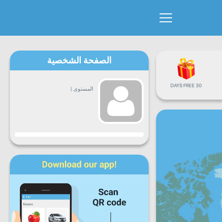
الصفحة الشخصية
30 DAYS FREE
المستوى
|
التقدم
ن
ث
ع
خ