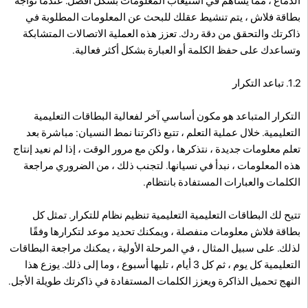
الدماغ ، مما يساهم في استيعاب المعلومات بشكل أفضل. عندما تواجه
بطاقة فلاش ، يتم تنشيط عقلك للبحث عن المعلومات المطلوبة في
ذاكرتك والتحقق من دقة ردك. تعزز هذه العملية الاتصالات المتشابكة
وتساعدك على حفظ الكلمة أو العبارة بشكل أكثر فعالية.
1.2. تباعد التكرار
التكرار المتباعد هو مكون أساسي آخر لفعالية البطاقات التعليمية
التعليمية. خلال عملية التعلم ، تتبع ذاكرتنا نمط النسيان: مباشرة بعد
تعلم معلومات جديدة ، نتذكرها ، ولكن مع مرور الوقت ، إذا لم نعيد إنتاج
هذه المعلومات ، نبدأ في نسيانها. لتجنب ذلك ، من الضروري مراجعة
الكلمات والعبارات المستفادة بانتظام.
تتيح لك البطاقات التعليمية التعليمية تنظيم نظام للتكرار. تمثل كل
بطاقة فلاش معلومات منفصلة ، ويمكنك تحديد موعد لتكرارها وفقًا
لذلك. على سبيل المثال ، في المرحلة الأولية ، يمكنك مراجعة البطاقات
التعليمية كل يوم ، ثم كل 3 أيام ، تليها أسبوع ، وما إلى ذلك. يوزع هذا
النهج تحميل الذاكرة ويعزز الكلمات المستفادة في ذاكرتك طويلة الأجل.