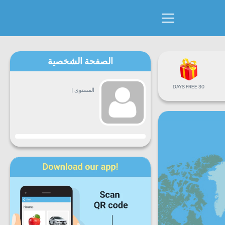
الصفحة الشخصية
30 DAYS FREE
المستوى
|
التقدم
ن
ث
ع
خ