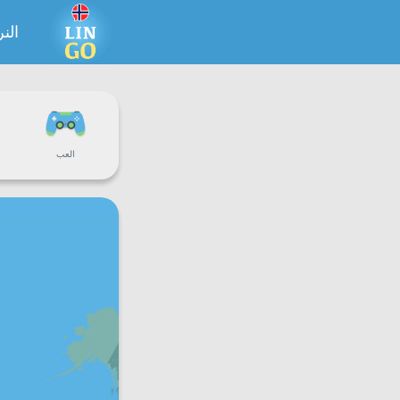
الن
العب