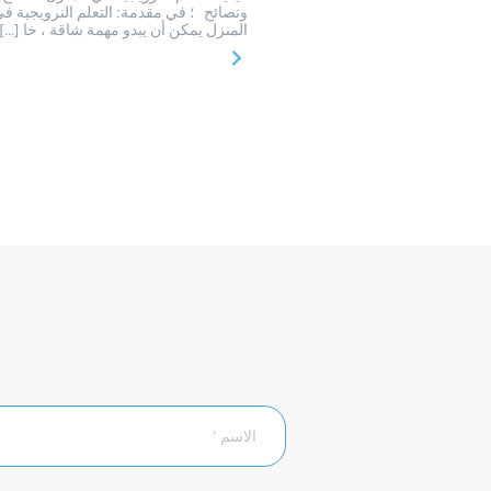
ونصائح ؛ في مقدمة: التعلم النرويجية ف
المنزل يمكن أن يبدو مهمة شاقة ، خا […]