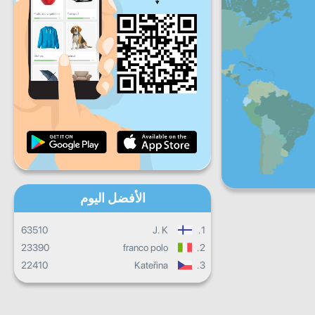
ج
س
ح
تقدم يومي
تقدم شهري
شهادة
التقدم الإجمالي
الأفضل اليوم
63510
J. K
1.
23390
franco polo
2.
22410
Kateřina
3.