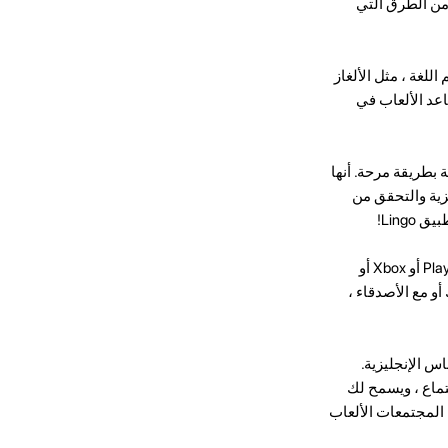
من الطرق التي
اللغة ، مثل الألغاز
اعد الألعاب في
 بطريقة مرحة. أنها
زية والتحقق من
Lin!
هي ألعاب وحدة التحكم. هناك الإنجليزية ألعاب يمكنك لعبها على لوحات المفاتيح مثل PlayStation أو Xbox أو
 أو مع الأصدقاء ،
س الإنجليزية.
تماع ، ويسمح لك
 المجتمعات الألعاب