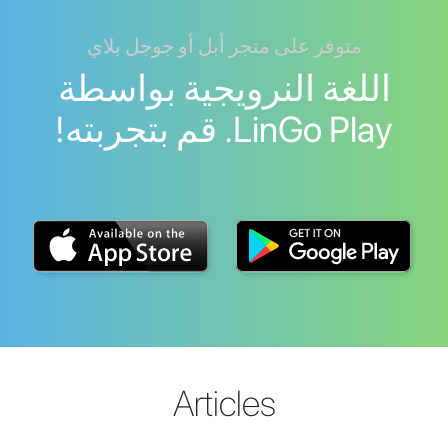
متوفر على متجر أبل أو جوجل بلاي
اللغة النرويجية بواسطة
LinGo Play. قم بتجربته!
Articles