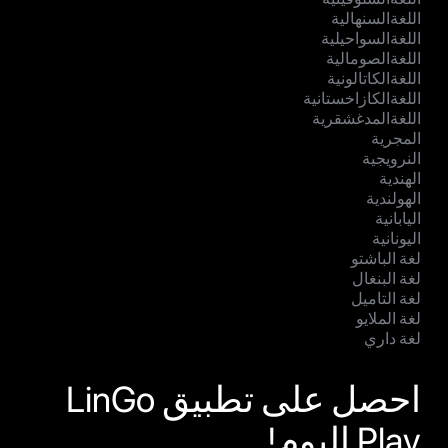
اللغةالسنهالية
اللغةالسواحيلية
اللغةالصومالية
اللغةالكاتالونية
اللغةالكازاخستانية
اللغةالمدغشقرية
المجرية
النرويجية
الهندية
الهولندية
اليابانية
اليونانية
لغة الباشتو
لغة البنغال
لغة التاميل
لغة الملايو
لغة داري
احصل على تطبيق LinGo
Play اليوم!