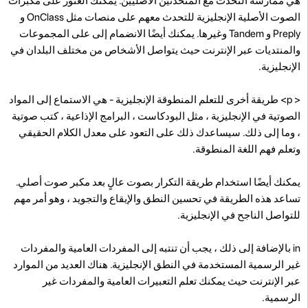
هي ممارسة التحدث مع المتحدثين الأصليين. يمكنك العثور على مكبرات
الصوت الأصلية الإنجليزية للتحدث معهم على منصات مثل OnClass و
Preply و Tandem وغيرها. يمكنك أيضًا الانضمام إلى
على المجموعات
والمنتديات عبر الإنترنت حيث يتواصل الأشخاص من مختلف البلدان في
الإنجليزية.
< p>
طريقة أخرى للتعلم المنطوقة الإنجليزية - هي الاستماع إلى المواد
الصوتية في الإنجليزية ، مثل البودكاست ، البرامج الإذاعية ، كتب صوتية
، وما إلى ذلك. سيساعدك ذلك على التعود على معدل الكلام الحقيقي
وتعلم فهم اللغة المنطوقة.
يمكنك أيضًا استخدام طريقة التكرار بصوت عالٍ بعد مكبر صوت أصلي.
تساعد هذه الطريقة في تحسين النطق والإيقاع والتجويد ، وهو أمر مهم
للتواصل الناجح في الإنجليزية.
in بالإضافة إلى ذلك ، يجب أن تنتبه إلى المفردات العامية والمفردات
غير الرسمية المستخدمة في النطق الإنجليزية. هناك العديد من الموارد
عبر الإنترنت حيث يمكنك تعلم التعبيرات العامية والمفردات غير
الرسمية.