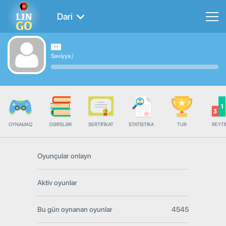
Dari
Səviyyə
/
OYNAMAQ
DƏRSLƏR
SERTIFIKAT
STATISTIKA
TUR
REYT
Oyunçular onlayn
Aktiv oyunlar
Bu gün oynanan oyunlar
4545