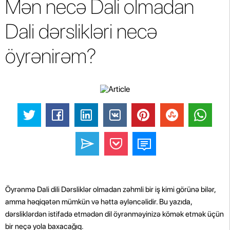
Mən necə Dali olmadan
Dali dərslikləri necə
öyrənirəm?
Öyrənmə Dali dili Dərsliklər olmadan zəhmli bir iş kimi görünə bilər,
amma həqiqətən mümkün və hətta əyləncəlidir. Bu yazıda,
dərsliklərdən istifadə etmədən dil öyrənməyinizə kömək etmək üçün
bir neçə yola baxacağıq.