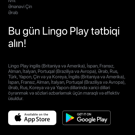
İvrit
Ənənəvi Çin
Ərəb
Bu gün Lingo Play tətbiqi
alın!
Lingo Play ingilis (Britaniya və Amerika), İspan, Fransız,
Alman, İtalyan, Portuqal (Braziliya və Avropa), Ərəb, Rus,
Türk, Yapon, Çin və ya Koreya, İngilis (Britaniya və Amerika),
İspan, Fransız, Alman, İtalyan, Portuqal (Braziliya və Avropa),
Ərəb, Rus, Koreya və ya Yapon dillərində xarici dilləri
öyrənmək və sözləri əzbərləmək üçün maraqlı və effektiv
üsuldur.