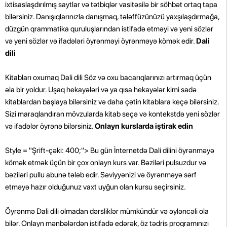
ixtisaslaşdırılmış saytlar və tətbiqlər vasitəsilə bir söhbət ortaq tapa
bilərsiniz. Danışıqlarınızla danışmaq, tələffüzünüzü yaxşılaşdırmağa,
düzgün qrammatika quruluşlarından istifadə etməyi və yeni sözlər
və yeni sözlər və ifadələri öyrənməyi öyrənməyə kömək edir.
Dali
dili
Kitabları oxumaq Dali dili Söz və oxu bacarıqlarınızı artırmaq üçün
əla bir yoldur. Uşaq hekayələri və ya qısa hekayələr kimi sadə
kitablardan başlaya bilərsiniz və daha çətin kitablara keçə bilərsiniz.
Sizi maraqlandıran mövzularda kitab seçə və kontekstdə yeni sözlər
və ifadələr öyrənə bilərsiniz.
Onlayn kurslarda iştirak edin
Style = "Şrift-çəki: 400;"> Bu gün İnternetdə Dali dilini öyrənməyə
kömək etmək üçün bir çox onlayn kurs var. Bəziləri pulsuzdur və
bəziləri pullu abunə tələb edir. Səviyyənizi və öyrənməyə sərf
etməyə hazır olduğunuz vaxt uyğun olan kursu seçirsiniz.
Öyrənmə Dali dili olmadan dərsliklər mümkündür və əyləncəli ola
bilər. Onlayn mənbələrdən istifadə edərək, öz tədris proqramınızı