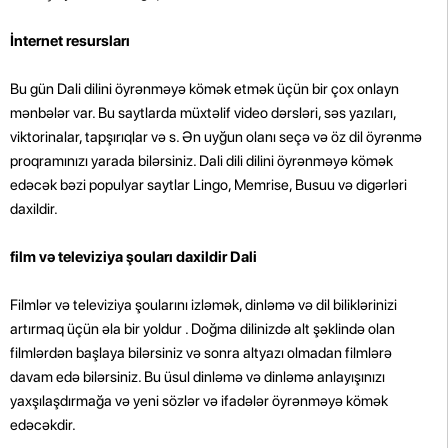
İnternet resursları
Bu gün Dali dilini öyrənməyə kömək etmək üçün bir çox onlayn
mənbələr var. Bu saytlarda müxtəlif video dərsləri, səs yazıları,
viktorinalar, tapşırıqlar və s. Ən uyğun olanı seçə və öz dil öyrənmə
proqramınızı yarada bilərsiniz. Dali dili dilini öyrənməyə kömək
edəcək bəzi populyar saytlar Lingo, Memrise, Busuu və digərləri
daxildir.
film və televiziya şouları daxildir Dali
Filmlər və televiziya şoularını izləmək, dinləmə və dil biliklərinizi
artırmaq üçün əla bir yoldur . Doğma dilinizdə alt şəklində olan
filmlərdən başlaya bilərsiniz və sonra altyazı olmadan filmlərə
davam edə bilərsiniz. Bu üsul dinləmə və dinləmə anlayışınızı
yaxşılaşdırmağa və yeni sözlər və ifadələr öyrənməyə kömək
edəcəkdir.