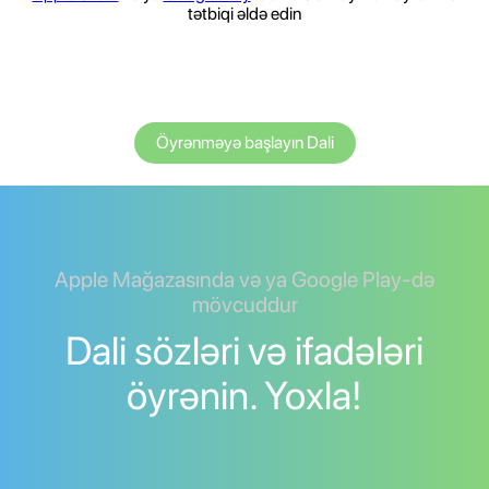
tətbiqi əldə edin
Öyrənməyə başlayın Dali
Apple Mağazasında və ya Google Play-də
mövcuddur
Dali sözləri və ifadələri
öyrənin. Yoxla!