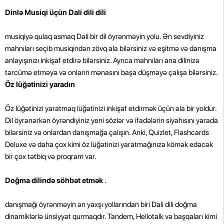
Dinlə Musiqi üçün Dali dili dili
musiqiyə qulaq asmaq Dali bir dil öyrənməyin yolu. Ən sevdiyiniz
mahnıları seçib musiqindən zövq ala bilərsiniz və eşitmə və danışma
anlayışınızı inkişaf etdirə bilərsiniz. Ayrıca mahnıları ana dilinizə
tərcümə etməyə və onların mənasını başa düşməyə çalışa bilərsiniz.
Öz lüğətinizi yaradın
Öz lüğətinizi yaratmaq lüğətinizi inkişaf etdirmək üçün əla bir yoldur.
Dil öyrənərkən öyrəndiyiniz yeni sözlər və ifadələrin siyahısını yarada
bilərsiniz və onlardan danışmağa çalışın. Anki, Quizlet, Flashcards
Deluxe və daha çox kimi öz lüğətinizi yaratmağınıza kömək edəcək
bir çox tətbiq və proqram var.
Doğma dilində söhbət etmək
.
danışmağı öyrənməyin ən yaxşı yollarından biri Dali dili doğma
dinamiklərlə ünsiyyət qurmaqdır. Tandem, Hellotalk və başqaları kimi