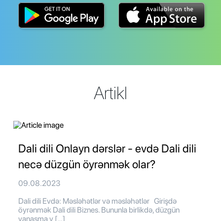
Artikl
Dali dili Onlayn dərslər - evdə Dali dili
necə düzgün öyrənmək olar?
09.08.2023
Dali dili Evdə: Məsləhətlər və məsləhətlər Girişdə
öyrənmək Dali dili Biznes. Bununla birlikdə, düzgün
yanaşma v […]