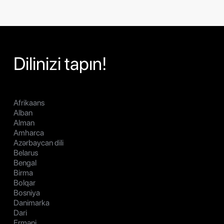
Dilinizi tapın!
Afrikaans
Alban
Alman
Amharca
Azərbaycan dili
Belarus
Bengal
Birma
Bolqar
Bosniya
Danimarka
Dari
Erməni