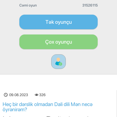
Cəmi oyun
31526115
Tək oyunçu
Çox oyunçu
09.08.2023
326
Heç bir dərslik olmadan Dali dili Mən necə
öyrənirəm?