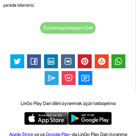
yarada bilərsiniz.
Öyrənməyə başlayın Dali
LinGo Play Dari dilini öyrənmək üçün tətbiqetmə
Apple Store
və ya
Google Play
-də LinGo Play Dari öyrənmə