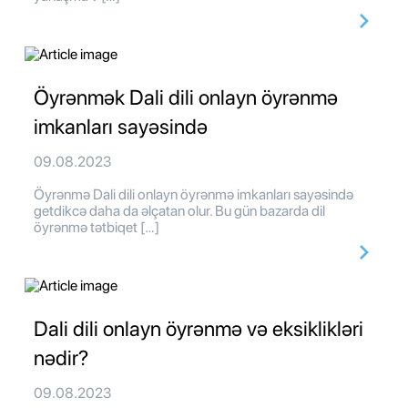
Öyrənmək Dali dili onlayn öyrənmə
imkanları sayəsində
09.08.2023
Öyrənmə Dali dili onlayn öyrənmə imkanları sayəsində
getdikcə daha da əlçatan olur. Bu gün bazarda dil
öyrənmə tətbiqet […]
Dali dili onlayn öyrənmə və eksiklikləri
nədir?
09.08.2023