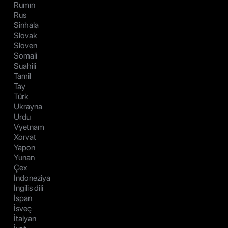
Rumın
Rus
Sinhala
Slovak
Sloven
Somali
Suahili
Tamil
Tay
Türk
Ukrayna
Urdu
Vyetnam
Xorvat
Yapon
Yunan
Çex
İndoneziya
İngilis dili
İspan
İsveç
İtalyan