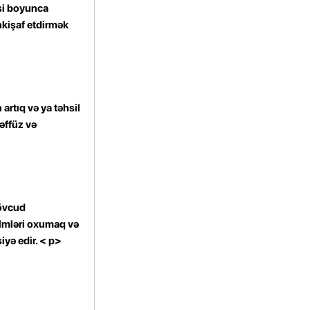
si boyunca
nkişaf etdirmək
artıq və ya təhsil
əffüz və
mövcud
filmləri oxumaq və
iyə edir.
< p>