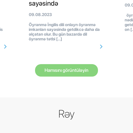
sayəsində
09.
09.08.2023
öyr
nədi
Öyrənmə İngilis dili onlayn öyrənmə
getd
is
imkanları sayəsində getdikcə daha da
on [
əlçatan olur. Bu gün bazarda dil
öyrənmə tətbi […]
Hamısını görüntüləyin
Rəy