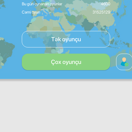
Bu gün oynanan oyunlar
4600
Cəmi oyun
31525129
Tək oyunçu
Çox oyunçu