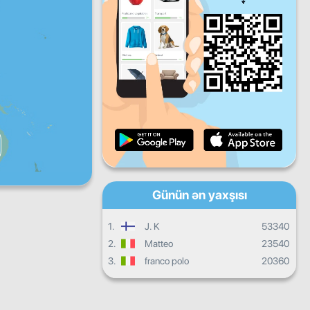
Ertəsi
axşamı
axşamı
Cümə
Şənbə
Bazar
Gündəlik inkişaf
Aylıq tərəqqi
Sertifikat
Ümumilikdə irəliləyiş
Günün ən yaxşısı
1.
J. K
53340
2.
Matteo
23540
3.
franco polo
20360