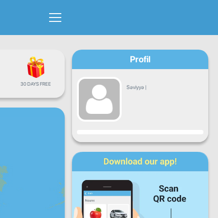
Profil
30 DAYS FREE
Səviyyə
|
Proqress
Bazar
Çərşənbə
Çərşənbə
Cümə