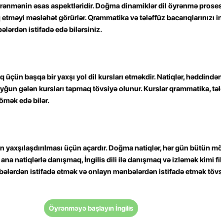
yrənmənin əsas aspektləridir. Doğma dinamiklər dil öyrənmə prose
 etməyi məsləhət görürlər. Qrammatika və tələffüz bacarıqlarınızı i
lərdən istifadə edə bilərsiniz.
 üçün başqa bir yaxşı yol dil kursları etməkdir. Natiqlər, həddindən 
un gələn kursları tapmaq tövsiyə olunur. Kurslar qrammatika, təl
kömək edə bilər.
nin yaxşılaşdırılması üçün açardır. Doğma natiqlər, hər gün bütün 
ana natiqlərlə danışmaq, İngilis dili ilə danışmaq və izləmək kimi 
lərdən istifadə etmək və onlayn mənbələrdən istifadə etmək tövs
Öyrənməyə başlayın İngilis