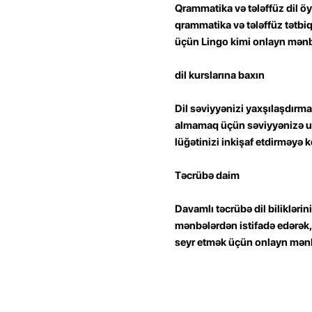
Qrammatika və tələffüz dil ö
qrammatika və tələffüz tətbiq
üçün Lingo kimi onlayn mənbə
dil kurslarına baxın
Dil səviyyənizi yaxşılaşdırmaq
almamaq üçün səviyyənizə uyğ
lüğətinizi inkişaf etdirməyə 
Təcrübə daim
Davamlı təcrübə dil bilikləri
mənbələrdən istifadə edərək, 
seyr etmək üçün onlayn mənbə