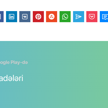
ogle Play-də
fadələri