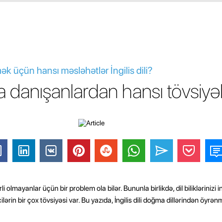
k üçün hansı məsləhətlər İngilis dili?
a danışanlardan hansı tövsiyə
li olmayanlar üçün bir problem ola bilər. Bununla birlikdə, dil biliklərinizi
lərin bir çox tövsiyəsi var. Bu yazıda, İngilis dili doğma dillərindən öyrə