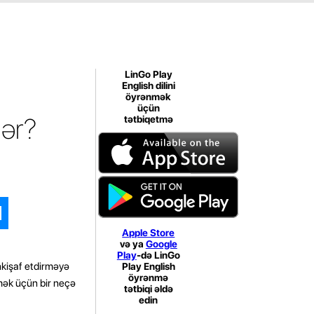
LinGo Play
English dilini
öyrənmək
üçün
lər?
tətbiqetmə
Apple Store
və ya
Google
Play
-də LinGo
 inkişaf etdirməyə
Play English
öyrənmə
nmək üçün bir neçə
tətbiqi əldə
edin