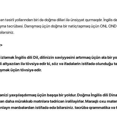
n təsirli yollarından biri də doğma dilləri ilə ünsiyyət qurmaqdır. İngilis da
anışma təcrübəsi. Danışmaq üçün doğma bir natiq tapmaq üçün ONL ON
ilərsiniz.
p>
 izləmək İngilis dili Dil, dilinizin səviyyəsini artırmaq üçün əla bir 
 dili altyazıları ilə tövsiyə edir ki, söz və ifadələrin istifadə olunduğu 
şmək üçün tövsiyə edir.
yyənizi yaxşılaşdırmaq üçün başqa bir yoldur. Doğma İngilis dili Din
ən daha mürəkkəb mətnlərə tədricən irəliləyirlər. Maraqlı oxu mate
onlayn mənbələrdən istifadə edə bilərsiniz.
təcrübə qrammatika və t