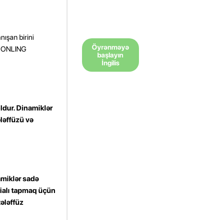
nışan birini
Öyrənməyə
D ONLING
başlayın
İngilis
yoldur. Dinamiklər
tələffüzü və
amiklər sadə
rialı tapmaq üçün
ələffüz