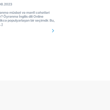
08.2023
ənmə müsbət və mənfi cəhətləri
r? Öyrənmə İngilis dili Online
ikcə populyarlaşan bir seçimdir. Bu,
…]