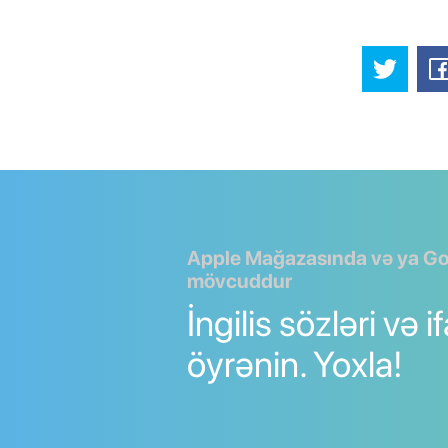
Apple Mağazasında və ya Go
mövcuddur
İngilis sözləri və i
öyrənin. Yoxla!