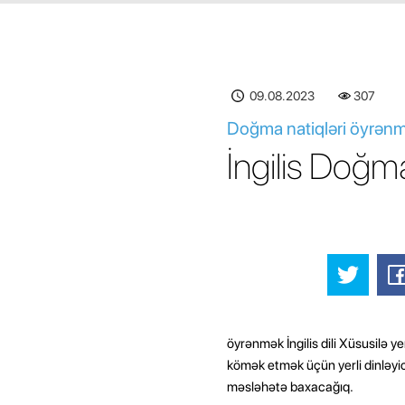
09.08.2023
307
Doğma natiqləri öyrənmə
İngilis Doğm
öyrənmək İngilis dili Xüsusilə yer
kömək etmək üçün yerli dinləyici
məsləhətə baxacağıq.