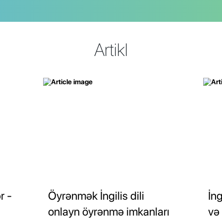
Artikl
r -
Öyrənmək İngilis dili
İng
onlayn öyrənmə imkanları
və 