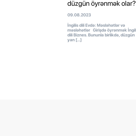
düzgün öyrənmək olar?
09.08.2023
İngilis dili Evdə: Məsləhətlər və
məsləhətlər Girişdə öyrənmək İngil
dili Biznes. Bununla birlikdə, düzgün
yan […]