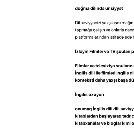
doğma dilində ünsiyyət
Dil səviyyənizi yaxşılaşdırmağın ə
tapmağa çalışın və onlarla d
platformalarından istifadə edə b
İzləyin Filmlər və TV şouları 
Filmlər və televiziya şoularını
İngilis dili ilə filmləri İngilis
konteksti daha yaxşı başa dü
İngilis oxuyun
oxumaq İngilis dili dili səvi
kitablardan başlayaraq tədric
kitabxanalar və bloglar kimi 