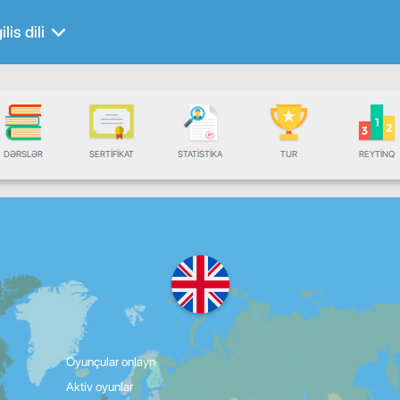
ilis dili
DƏRSLƏR
SERTIFIKAT
STATISTIKA
TUR
REYTINQ
Oyunçular onlayn
Aktiv oyunlar