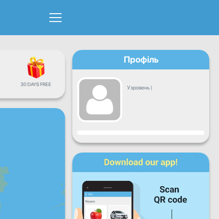
Профіль
30 DAYS FREE
Узровень
|
Прагрэс
Пн
Аўт
Сер
Чц