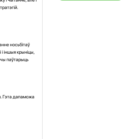
тратэгій.
анне носьбітаў
 і іншыя крыніцы,
уючы паўтарыць
я. Гэта дапаможа