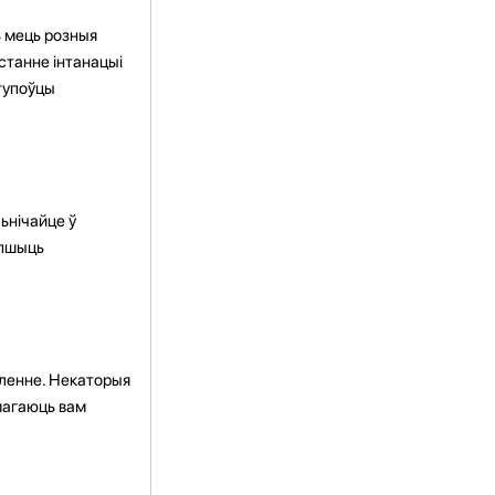
ь мець розныя
станне інтанацыі
ступоўцы
ьнічайце ў
епшыць
ўленне. Некаторыя
амагаюць вам