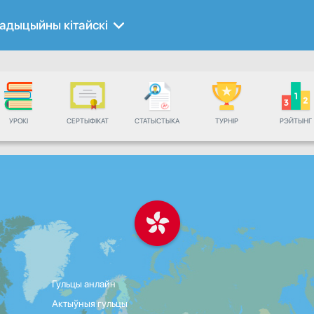
адыцыйны кітайскі
УРОКІ
СЕРТЫФІКАТ
СТАТЫСТЫКА
ТУРНІР
РЭЙТЫНГ
Гульцы анлайн
Актыўныя гульцы