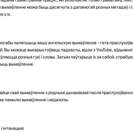
 вымаўленне можа быць дасягнута з дапамогай розных метадаў і с
 з іх.
посабы палепшыць вашу ангельскую вымаўленне - гэта праслухоўв
ой. Вы можаце выкарыстоўваць падкасты, відэа з YouTube, аўдыякнігі
аўляюцца розныя гукі і словы. Затым паўтарыце іх за сабой, спраб
шыць вымаўленне.
найце сваё вымаўленне з роднымі дынамікамі пасля праслухоўванн
вае памылкі вымаўлення і недахопы.
 і інтанацыю