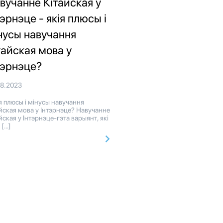
вучанне Кітайская у
тэрнэце - якія плюсы і
нусы навучання
тайская мова у
тэрнэце?
08.2023
 плюсы і мінусы навучання
йская мова у Інтэрнэце? Навучанне
йская у Інтэрнэце-гэта варыянт, які
 […]