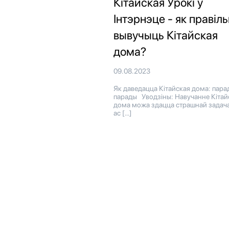
Кітайская Урокі ў
Інтэрнэце - як правіл
вывучыць Кітайская
дома?
09.08.2023
Як даведацца Кітайская дома: парад
парады Уводзіны: Навучанне Кітай
дома можа здацца страшнай задача
ас […]