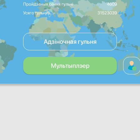
Пройдзеныя сёння гульні
4609
Усяго гульняў
31523039
Адзіночная гульня
Мультыплэер