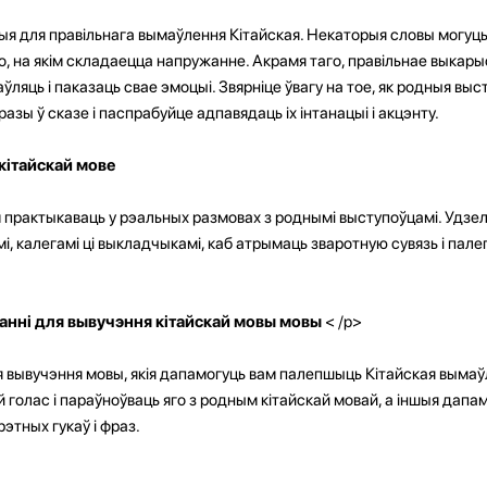
ыя для правільнага вымаўлення Кітайская. Некаторыя словы могуц
го, на якім складаецца напружанне. Акрамя таго, правільнае выкары
яць і паказаць свае эмоцыі. Звярніце ўвагу на тое, як родныя вы
азы ў сказе і паспрабуйце адпавядаць іх інтанацыі і акцэнту.
кітайскай мове
 практыкаваць у рэальных размовах з роднымі выступоўцамі. Удзел
і, калегамі ці выкладчыкамі, каб атрымаць зваротную сувязь і пал
нні для вывучэння кітайскай мовы мовы
< /p>
 вывучэння мовы, якія дапамогуць вам палепшыць Кітайская выма
 голас і параўноўваць яго з родным кітайскай мовай, а іншыя дап
тных гукаў і фраз.