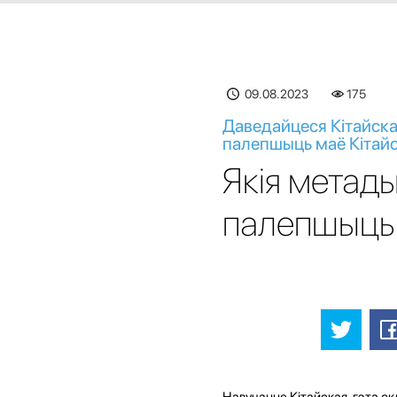
09.08.2023
175
Даведайцеся Кітайская
палепшыць маё Кітай
Якія метады
палепшыць 
Навучанне Кітайская-гэта скл