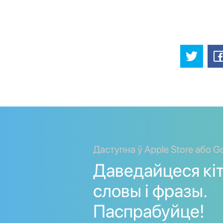
Даступна ў Apple Store або Go
Даведайцеся кі
словы і фразы.
Паспрабуйце!