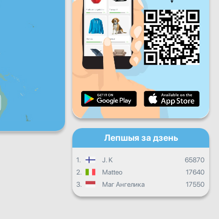
Пт
Сб
Нядз
Штодзённы прагрэс
Штомесячны прагрэс
Сертыфікат
Агульны прагрэс
Лепшыя за дзень
1.
J. K
65870
2.
Matteo
17640
3.
Маг Ангелика
17550