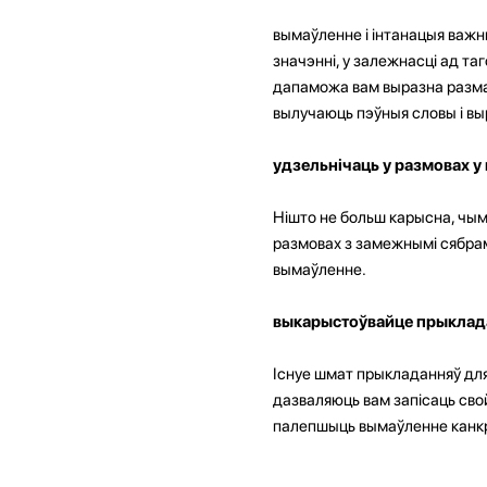
вымаўленне і інтанацыя важн
значэнні, у залежнасці ад та
дапаможа вам выразна размаўл
вылучаюць пэўныя словы і выр
удзельнічаць у размовах у 
Нішто не больш карысна, чым
размовах з замежнымі сябрам
вымаўленне.
выкарыстоўвайце прыклада
Існуе шмат прыкладанняў для
дазваляюць вам запісаць свой
палепшыць вымаўленне канкрэ