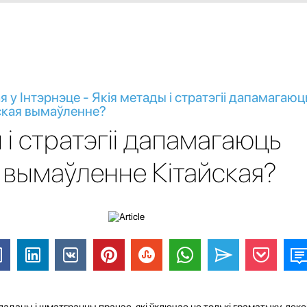
 у Інтэрнэце - Якія метады і стратэгіі дапамагаюц
ская вымаўленне?
 і стратэгіі дапамагаюць
вымаўленне Кітайская?
аданы і шматгранны працэс, які ўключае не толькі граматыку, лексік