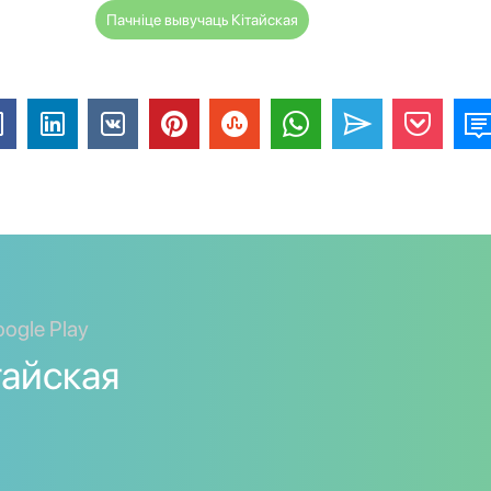
Пачніце вывучаць Кітайская
ogle Play
тайская