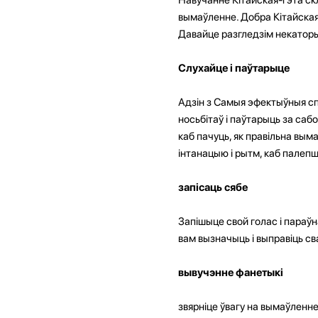
вымаўленне. Добра Кітайская
Давайце разгледзім некаторыя
Слухайце і паўтарыце
Адзін з Самыя эфектыўныя с
носьбітаў і паўтарыць за саб
каб пачуць, як правільна вым
інтанацыю і рытм, каб палеп
запісаць сябе
Запішыце свой голас і параў
вам вызначыць і выправіць с
вывучэнне фанетыкі
звярніце ўвагу на вымаўленне