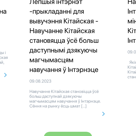
Лепшыя інтэрнэт
На
ьна
-прыкладанні для
Ін
вывучэння Кітайская -
мі
Навучанне Кітайская
Кі
становяцца ўсё больш
Ін
даступнымі дзякуючы
09.
ы і
ская
магчымасцям
й,
Якія
Кіта
навучання ў Інтэрнэце
Кіта
стан
09.08.2023
Навучанне Кітайская становіцца ўсё
больш даступнай дзякуючы
магчымасцям навучання ў Інтэрнэце.
Сёння на рынку ёсць шмат […]