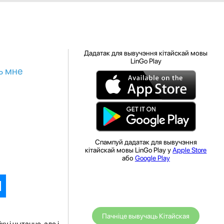
Дадатак для вывучэння кітайскай мовы
LinGo Play
ь мне
Спампуй дадатак для вывучэння
кітайскай мовы LinGo Play у
Apple Store
або
Google Play
Пачніце вывучаць Кітайская
у і чытанне, але і