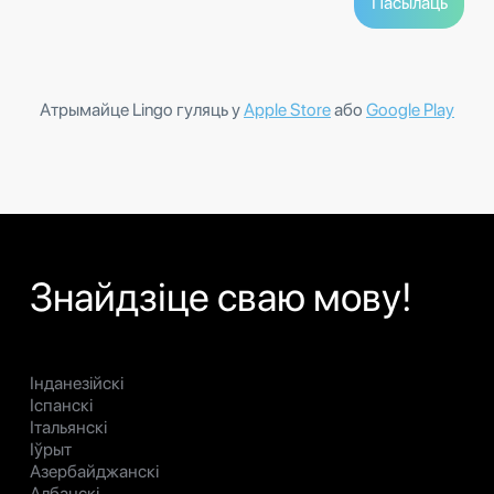
Атрымайце Lingo гуляць у
Apple Store
або
Google Play
Знайдзіце сваю мову!
Інданезійскі
Іспанскі
Італьянскі
Іўрыт
Азербайджанскі
Албанскі