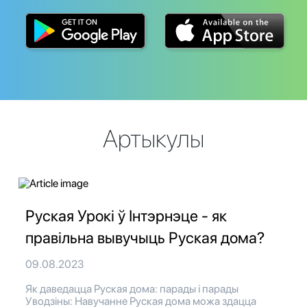
Артыкулы
Руская Урокі ў Інтэрнэце - як
правільна вывучыць Руская дома?
09.08.2023
Як даведацца Руская дома: парады і парады
Уводзіны: Навучанне Руская дома можа здацца