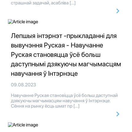
страшнай задачай, асабліва […]
Лепшыя інтэрнэт -прыкладанні для
вывучэння Руская - Навучанне
Руская становяцца ўсё больш
даступнымі дзякуючы магчымасцям
навучання ў Інтэрнэце
09.08.2023
Навучанне Руская становіцца ўсё больш даступнай
дзякуючы магчымасцям навучання ў Інтэрнэце.
Сёння на рынку ёсць шмат пр […]