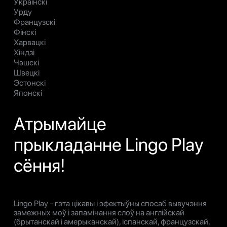
Украінскі
Урду
Французскі
Фінскі
Харвацкі
Хіндзі
Чэшскі
Швецкі
Эстонскі
Японскі
Атрымайце
прыкладанне Lingo Play
сёння!
Lingo Play - гэта цікавы і эфектыўны спосаб вывучэння
замежных моў і запамінання слоў на англійскай
(брытанскай і амерыканскай), іспанскай, французскай,