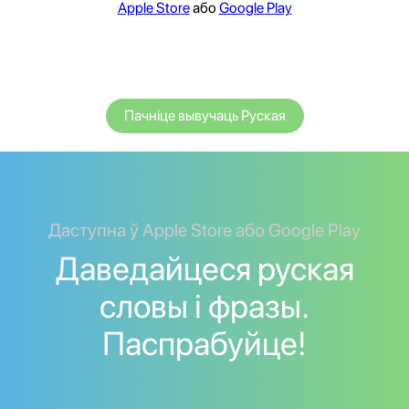
Apple Store
або
Google Play
Пачніце вывучаць Руская
Даступна ў Apple Store або Google Play
Даведайцеся руская
словы і фразы.
Паспрабуйце!