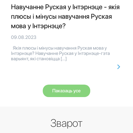
Навучанне Руская у Інтэрнэце - якія
плюсы і мінусы навучання Руская
мова у Інтэрнэце?
09.08.2023
Якія плюсы і мінусы навучання Руская мова у
Інтэрнэце? Навучанне Руская у Інтэрнэце-гэта
варыянт, які становіцца […]
Паказаць усе
Зварот