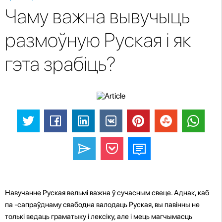
Чаму важна вывучыць
размоўную Руская і як
гэта зрабіць?
Навучанне Руская вельмі важна ў сучасным свеце. Аднак, каб
па -сапраўднаму свабодна валодаць Руская, вы павінны не
толькі ведаць граматыку і лексіку, але і мець магчымасць