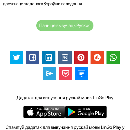
дасягнеце жаданага ўзроўню валодання
.
Пачніце вывучаць Руская
Дадатак для вывучэння рускай мовы LinGo Play
Спампуй дадатак для вывучэння рускай мовы LinGo Play у