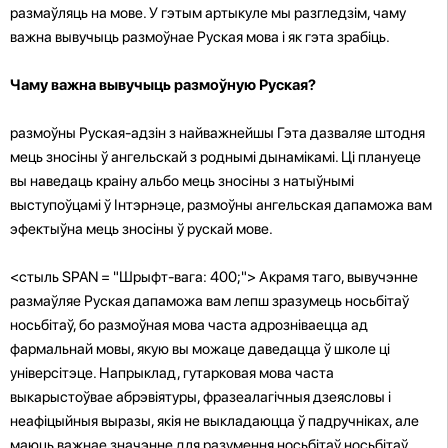
размаўляць на мове. У гэтым артыкуле мы разгледзім, чаму
важна вывучыць размоўнае Руская мова і як гэта зрабіць.
Чаму важна вывучыць размоўную Руская?
размоўны Руская-адзін з найважнейшы Гэта дазваляе штодня
мець зносіны ў ангельскай з роднымі дынамікамі. Ці плануеце
вы наведаць краіну альбо мець зносіны з натыўнымі
выступоўцамі ў Інтэрнэце, размоўны ангельская дапаможа вам
эфектыўна мець зносіны ў рускай мове.
<стыль SPAN = "Шрыфт-вага: 400;"> Акрамя таго, вывучэнне
размаўляе Руская дапаможа вам лепш зразумець носьбітаў
носьбітаў, бо размоўная мова часта адрозніваецца ад
фармальнай мовы, якую вы можаце даведацца ў школе ці
універсітэце. Напрыклад, гутарковая мова часта
выкарыстоўвае абрэвіятуры, фразеалагічныя дзеясловы і
неафіцыйныя выразы, якія не выкладаюцца ў падручніках, але
маюць важнае значэнне для разумення носьбітаў носьбітаў.