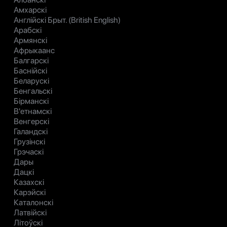
Амхарскі
Англійскі Брыт. (British English)
Арабскі
Армянскі
Афрыкаанс
Балгарскі
Баснійскі
Беларускі
Бенгальскі
Бірманскі
В'етнамскі
Венгерскі
Галандскі
Грузінскі
Грэчаскі
Дары
Дацкі
Казахскі
Карэйскі
Каталонскі
Латвійскі
Літоўскі