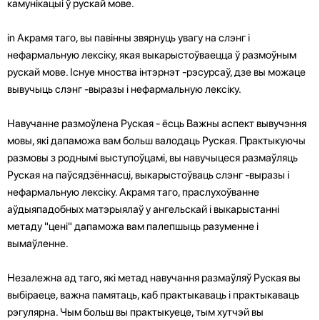
камунікацыі ў рускай мове.
in Акрамя таго, вы павінны звярнуць увагу на слэнг і
нефармальную лексіку, якая выкарыстоўваецца ў размоўным
рускай мове. Існуе мноства інтэрнэт -рэсурсаў, дзе вы можаце
вывучыць слэнг -выразы і нефармальную лексіку.
Навучанне размоўлена Руская - ёсць Важны аспект вывучэння
мовы, які дапаможа вам больш валодаць Руская. Практыкуючы
размовы з роднымі выступоўцамі, вы навучыцеся размаўляць
Руская на паўсядзённасці, выкарыстоўваць слэнг -выразы і
нефармальную лексіку. Акрамя таго, праслухоўванне
аўдыяпадобных матэрыялаў у ангельскай і выкарыстанні
метаду "цені" дапаможа вам палепшыць разуменне і
вымаўленне.
Незалежна ад таго, які метад навучання размаўляў Руская вы
выбіраеце, важна памятаць, каб практыкаваць і практыкаваць
рэгулярна. Чым больш вы практыкуеце, тым хутчэй вы