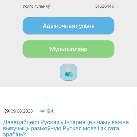
Усяго гульняў
31526146
Адзіночная гульня
Мультыплэер
09.08.2023
194
Даведайцеся Руская у Інтэрнэце - чаму важна
вывучыць размоўную Руская мова і як гэта
зрабіць?