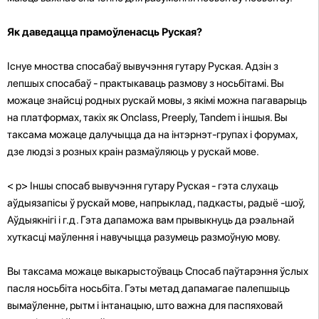
Як даведацца прамоўленасць Руская?
Існуе мноства спосабаў вывучэння гутару Руская. Адзін з
лепшых спосабаў - практыкаваць размову з носьбітамі. Вы
можаце знайсці родных рускай мовы, з якімі можна пагаварыць
на платформах, такіх як Onclass, Preeply, Tandem і іншыя. Вы
таксама можаце далучыцца да
на інтэрнэт-групах і форумах,
дзе людзі з розных краін размаўляюць у рускай мове.
< p>
Іншы спосаб вывучэння гутару Руская - гэта слухаць
аўдыязапісы ў рускай мове, напрыклад, падкасты, радыё -шоў,
Аўдыякнігі і г.д. Гэта дапаможа вам прывыкнуць да рэальнай
хуткасці маўлення і навучыцца разумець размоўную мову.
Вы таксама можаце выкарыстоўваць Спосаб паўтарэння ўслых
пасля носьбіта носьбіта. Гэты метад дапамагае палепшыць
вымаўленне, рытм і інтанацыю, што важна для паспяховай