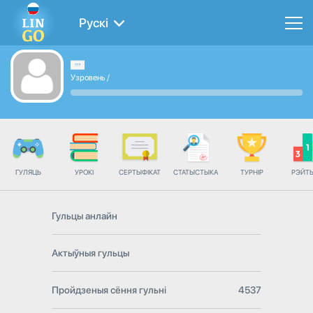
Рускі
Узровень
/
ГУЛЯЦЬ
УРОКІ
СЕРТЫФІКАТ
СТАТЫСТЫКА
ТУРНІР
РЭЙТ
Гульцы анлайн
Актыўныя гульцы
Пройдзеныя сёння гульні
4537