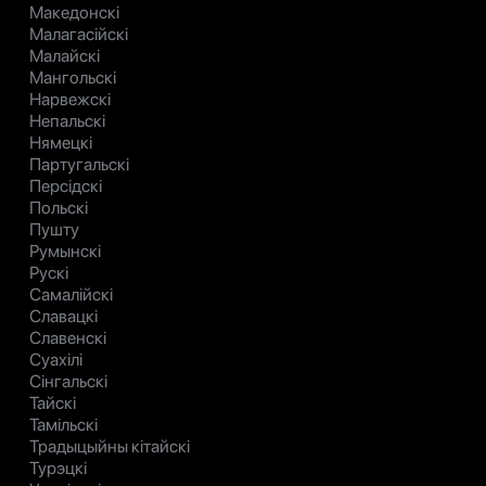
Македонскі
Малагасійскі
Малайскі
Мангольскі
Нарвежскі
Непальскі
Нямецкі
Партугальскі
Персідскі
Польскі
Пушту
Румынскі
Рускі
Самалійскі
Славацкі
Славенскі
Суахілі
Сінгальскі
Тайскі
Тамільскі
Традыцыйны кітайскі
Турэцкі